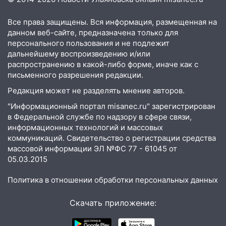
12:57
В Ульяновской области ожидается
крупный град
Все права защищены. Вся информация, размещенная на
данном веб-сайте, предназначена только для
12:11
Где есть бензин в Ульяновске 9
персонального пользования и не подлежит
августа: список АЗС
дальнейшему воспроизведению и/или
распространению в какой-либо форме, иначе как с
11:55
Соцсети: светофор упал на
письменного разрешения редакции.
машину во время сильного ливня в
Ульяновске
Редакция может не разделять мнение авторов.
"Информационный портал misanec.ru" зарегистрирован
11:00
В Ульяновской области люди в
в Федеральной службе по надзору в сфере связи,
СНТ сидят без света
информационных технологий и массовых
10:13
Прокуратура подвела итоги
коммуникаций. Свидетельство о регистрации средства
недели в Ульяновской области
массовой информации ЭЛ №ФС 77 - 61045 от
05.03.2015
09:18
Из-за ливня заблокировано
движение трамваев в Ульяновске
Политика в отношении обработки персональных данных
09:15
Ураган, изнасилование ребенка,
Скачать приложение:
автоподставы и атака беспилотников:
важные итоги прошедшей недели в