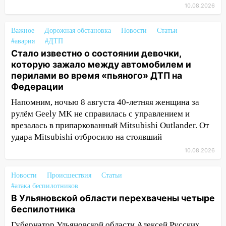
выявили онкологию
10.08.2026
07:00
Прохладная ночь и ветреный
Важное
Дорожная обстановка
Новости
Статьи
день: прогноз погоды в Ульяновске 10
#авария
#ДТП
августа
Стало известно о состоянии девочки,
06:00
которую зажало между автомобилем и
Как разрушительный ураган,
перилами во время «пьяного» ДТП на
потопы и падающие деревья
Федерации
парализовали Ульяновскую область: ЧП
за выходные
Напомним, ночью 8 августа 40-летняя женщина за
рулём Geely MK не справилась с управлением и
05:50
Пять украденных лошадей и
врезалась в припаркованный Mitsubishi Outlander. От
смертельная драка
удара Mitsubishi отбросило на стоявший
05:00
Боль, скованность и старение
10.08.2026
дисков: как повседневные привычки
незаметно разрушают наш позвоночник
Новости
Происшествия
Статьи
03:00
День скрытых ловушек и
#атака беспилотников
В Ульяновской области перехвачены четыре
внезапных подарков судьбы: гороскоп
беспилотника
на 10 августа
09.08.2026
Губернатор Ульяновской области Алексей Русских