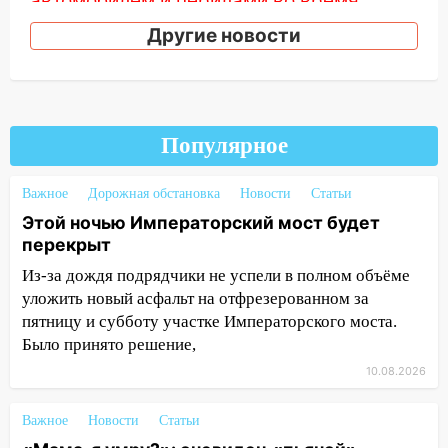
автомобилем и перилами во время
«пьяного» ДТП на Федерации
Другие новости
11:29
Сергей Клопков назначен
начальником управления
административно-технического
контроля администрации Ульяновска
Популярное
11:12
В Ульяновской области в огне
погиб один человек
Важное
Дорожная обстановка
Новости
Статьи
11:05
12 человек погибли и 39 получили
Этой ночью Императорский мост будет
ранения после атаки беспилотников на
перекрыт
Нижнекамск
Из-за дождя подрядчики не успели в полном объёме
уложить новый асфальт на отфрезерованном за
10:51
В Ульяновской области
пятницу и субботу участке Императорского моста.
перехвачены четыре беспилотника
Было принято решение,
10:15
Соцсети: мотоциклист врезался в
10.08.2026
«Калину» в Новом городе
10:11
Во время атаки беспилотников в
Важное
Новости
Статьи
Нижнекамске погибли люди: в