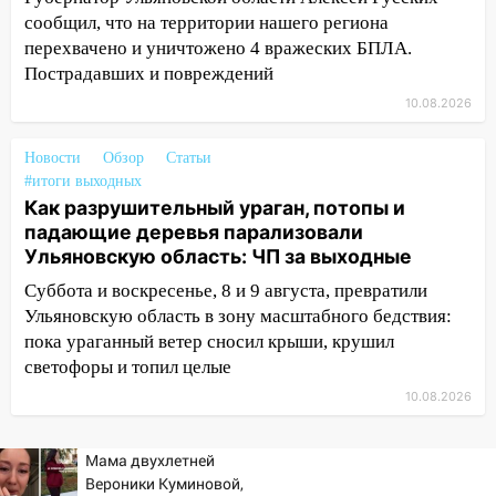
сообщил, что на территории нашего региона
21:58
В Ульяновске около «нового»
перехвачено и уничтожено 4 вражеских БПЛА.
моста утопили автомобиль «Вольво»
Пострадавших и повреждений
20:20
Итоги 9 августа в Ульяновской
10.08.2026
области: разгул стихии, поиски
человека на Волге и транспортный
Новости
Обзор
Статьи
коллапс
#итоги выходных
Как разрушительный ураган, потопы и
19:43
Из-за ураганного ветра упали
падающие деревья парализовали
деревья в парке «Победы»
Ульяновскую область: ЧП за выходные
18:00
Пепелище на Балтийской: в
Суббота и воскресенье, 8 и 9 августа, превратили
Заволжье ульяновские спасатели
Ульяновскую область в зону масштабного бедствия:
ликвидировали крупный пожар
пока ураганный ветер сносил крыши, крушил
17:15
Прогноз погоды на 10 августа в
светофоры и топил целые
Ульяновской области
10.08.2026
16:00
В Ульяновске во время шторма на
Волге пропал известный блогер: нужна
Мама двухлетней
помощь в поисках
Вероники Куминовой,