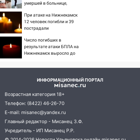
умершей в больнице,
15:28
Соцсети: на «Ауди» упало дерево
беременна: семья ждет
в Новом городе
При атаке на Нижнекамск
девочку
12 человек погибли и 39
15:12
В Ульяновске выгорела кухня в
пострадали
многоэтажке
Число погибших в
14:18
Гинеколог рассказала о том, с
результате атаки БПЛА на
какими сложностями сталкиваются
Нижнекамск выросло до
молодые мамы
13
13:02
Соцсети: на улице Розы
Люксембург дерево упало на
ИНФОРМАЦИОННЫЙ ПОРТАЛ
автомобиль
13:00
«Благоприятный период для
Возрастная категория 18+
новых начинаний: гороскоп для всех
Телефон: (8422) 46-26-70
знаков зодиака на неделю с 10 по 16
E-mail: misanec@yandex.ru
августа
Главный редактор - Мисанец З.Ф.
13:00
На проспекте Тюленева в
Учредитель - ИП Мисанец Р.Р.
Ульяновске образовалось «море»
© 2014-2026 Новости Ульяновска онлайн
misanec.ru