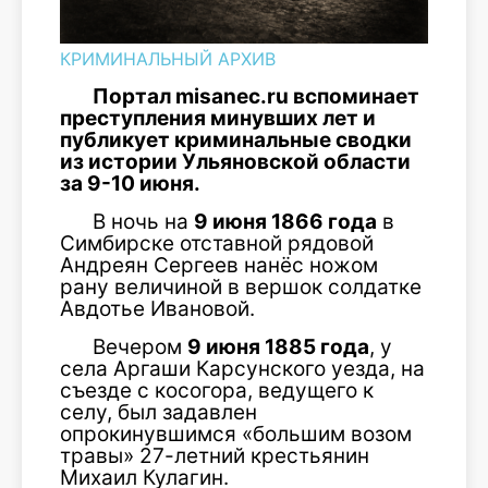
КРИМИНАЛЬНЫЙ АРХИВ
Портал misanec.ru вспоминает
преступления минувших лет и
публикует криминальные сводки
из истории Ульяновской области
за 9-10 июня.
В ночь на
9 июня 1866 года
в
Симбирске отставной рядовой
Андреян Сергеев нанёс ножом
рану величиной в вершок солдатке
Авдотье Ивановой.
Вечером
9 июня 1885 года
, у
села Аргаши Карсунского уезда, на
съезде с косогора, ведущего к
селу, был задавлен
опрокинувшимся «большим возом
травы» 27-летний крестьянин
Михаил Кулагин.