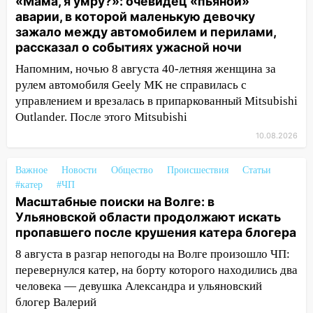
«Мама, я умру?»: очевидец «пьяной»
республике объявили траур
аварии, в которой маленькую девочку
зажало между автомобилем и перилами,
10:06
За выходные выпало больше
рассказал о событиях ужасной ночи
месячной нормы осадков и упало 111
деревьев в Ульяновске
Напомним, ночью 8 августа 40-летняя женщина за
рулем автомобиля Geely MK не справилась с
10:00
В Кузоватово ураганный ветер
управлением и врезалась в припаркованный Mitsubishi
повредил кровли районного дома
Outlander. После этого Mitsubishi
культуры и школы
10.08.2026
09:20
Момент падения дерева на
машину в Ульяновске попал на видео
Важное
Новости
Общество
Происшествия
Статьи
#катер
#ЧП
09:16
Утро ульяновских водителей
Масштабные поиски на Волге: в
началось с «глухой» пробки на старом
Ульяновской области продолжают искать
мосту
пропавшего после крушения катера блогера
09:10
Соцсети: на Московском шоссе в
8 августа в разгар непогоды на Волге произошло ЧП:
Ульяновске произошла авария
перевернулся катер, на борту которого находились два
человека — девушка Александра и ульяновский
08:02
В Ульяновске во время
блогер Валерий
диспансеризации у 26-летнего парня