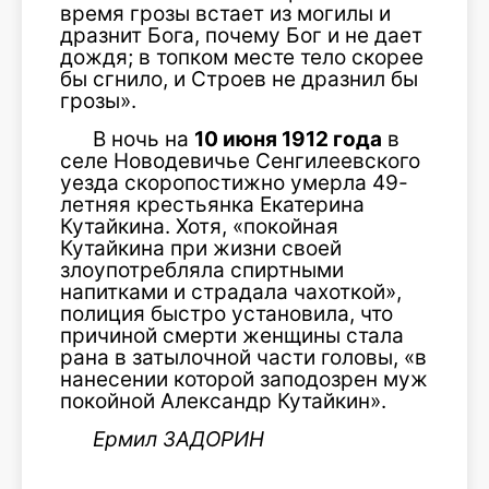
время грозы встает из могилы и
дразнит Бога, почему Бог и не дает
дождя; в топком месте тело скорее
бы сгнило, и Строев не дразнил бы
грозы».
В ночь на
10 июня 1912 года
в
селе Новодевичье Сенгилеевского
уезда скоропостижно умерла 49-
летняя крестьянка Екатерина
Кутайкина. Хотя, «покойная
Кутайкина при жизни своей
злоупотребляла спиртными
напитками и страдала чахоткой»,
полиция быстро установила, что
причиной смерти женщины стала
рана в затылочной части головы, «в
нанесении которой заподозрен муж
покойной Александр Кутайкин».
Ермил ЗАДОРИН