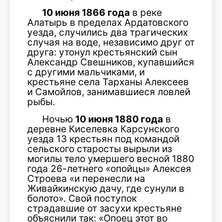
10 июня 1866 года
в реке
Алатырь в пределах Ардатовского
уезда, случились два трагических
случая на воде, независимо друг от
друга: утонул крестьянский сын
Александр Свешников, купавшийся
с другими мальчиками, и
крестьяне села Тарханы Алексеев
и Самойлов, занимавшиеся ловлей
рыбы.
Ночью
10 июня 1880 года
в
деревне Киселевка Карсунского
уезда 13 крестьян под командой
сельского старосты вырыли из
могилы тело умершего весной 1880
года 26-летнего «опойцы» Алексея
Строева «и перенесли на
Живайкинскую дачу, где сунули в
болото». Свой поступок
страдавшие от засухи крестьяне
объяснили так: «Опоец этот во