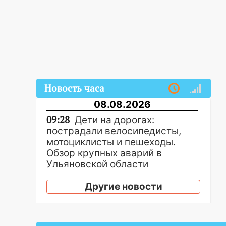
Новость часа
08.08.2026
09:28
Дети на дорогах:
пострадали велосипедисты,
мотоциклисты и пешеходы.
Обзор крупных аварий в
Ульяновской области
08:30
Поджог со свечой, 16
Другие новости
сгоревших домов и выстрел за
водку
07:50
Какая погоды будет днем