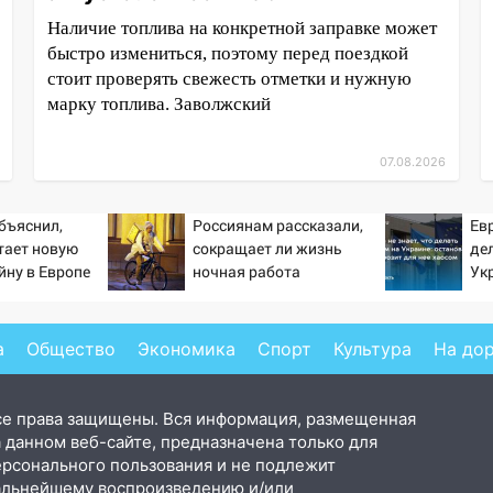
Наличие топлива на конкретной заправке может
быстро измениться, поэтому перед поездкой
стоит проверять свежесть отметки и нужную
марку топлива. Заволжский
07.08.2026
бъяснил,
Россиянам рассказали,
Евр
тает новую
сокращает ли жизнь
де
йну в Европе
ночная работа
Ук
й
гр
а
Общество
Экономика
Спорт
Культура
На до
се права защищены. Вся информация, размещенная
 данном веб-сайте, предназначена только для
ерсонального пользования и не подлежит
альнейшему воспроизведению и/или