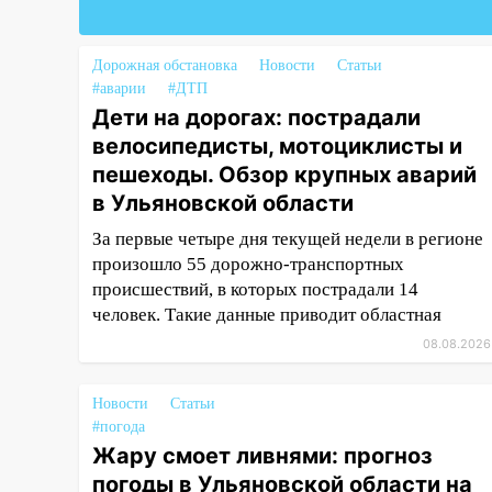
8 августа
06:45
Императорский мост в
Дорожная обстановка
Новости
Статьи
Ульяновске останется
#аварии
#ДТП
закрытым до утра 10 августа
Дети на дорогах: пострадали
велосипедисты, мотоциклисты и
05:18
Судьба готовит сюрприз:
гороскоп на 8 августа — кому
пешеходы. Обзор крупных аварий
повезет с деньгами, а кого
в Ульяновской области
ждет неожиданная встреча
За первые четыре дня текущей недели в регионе
04:47
В Ульяновской области
произошло 55 дорожно-транспортных
объявили ракетную опасность:
происшествий, в которых пострадали 14
звучат сирены
человек. Такие данные приводит областная
07.08.2026
08.08.2026
20:40
Ульяновские аграрии
смогут купить тракторы с
Новости
Статьи
отсрочкой платежа до декабря
#погода
Жару смоет ливнями: прогноз
19:34
В следственном
погоды в Ульяновской области на
управлении состоялось