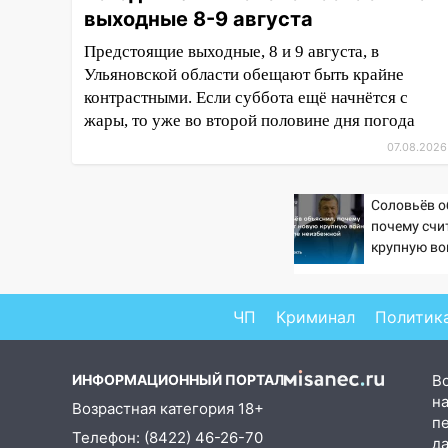
выходные 8-9 августа
торжественное мероприятие,
приуроченное к празднованию
Предстоящие выходные, 8 и 9 августа, в
Дня сотрудника органов
Ульяновской области обещают быть крайне
следствия Российской
контрастными. Если суббота ещё начнётся с
Федерации
жары, то уже во второй половине дня погода
19:30
Ульяновцев приглашают
07.08.2026
поддержать «Симбирскую
чебурашку» на фестивале
Соловьёв о
«ФормАРТ»
почему счи
18:11
Ульяновская область
крупную во
неизбежно
стала пилотным регионом
проекта «Культурное
долголетие»
ЧП
Криминал
Политик
17:16
В реанимацию
Ульяновской областной
ИНФОРМАЦИОННЫЙ ПОРТАЛ
В
больницы поступили шесть
на
Возрастная категория 18+
новых аппаратов ИВЛ
п
Телефон: (8422) 46-26-70
д