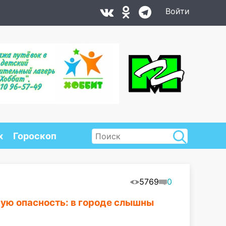
Войти
х
Гороскоп
5769
0
ную опасность: в городе слышны