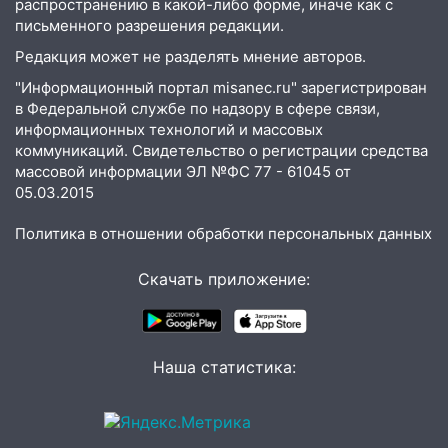
после непогоды
распространению в какой-либо форме, иначе как с
письменного разрешения редакции.
13:59
В Новом городе ураганным
Редакция может не разделять мнение авторов.
ветром сорвало опалубку со
строящегося дома
"Информационный портал misanec.ru" зарегистрирован
в Федеральной службе по надзору в сфере связи,
13:54
В мэрии Ульяновска рассказали,
информационных технологий и массовых
как устраняют последствия мощного
коммуникаций. Свидетельство о регистрации средства
шторма
массовой информации ЭЛ №ФС 77 - 61045 от
05.03.2015
13:49
Стихия продолжает крушить
Ульяновск: дерево рухнуло на дом на
Политика в отношении обработки персональных данных
Орджоникидзе
Скачать приложение:
13:47
На Нижней Террасе мощным
ветром вырвало дерево с корнем
13:46
Сильный ветер сорвал крышу с
СТО на проспекте Созидателей
Наша статистика:
13:35
Непогода продолжает бить по
транспорту: в Ульяновске трамвай
сошёл с рельсов