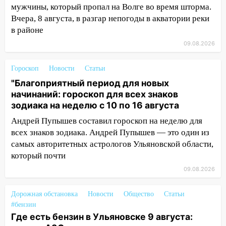
машину во время сильного ливня в
мужчины, который пропал на Волге во время шторма.
Ульяновске
Вчера, 8 августа, в разгар непогоды в акватории реки
в районе
11:00
В Ульяновской области люди в
СНТ сидят без света
09.08.2026
10:13
Прокуратура подвела итоги
Гороскоп
Новости
Статьи
недели в Ульяновской области
"Благоприятный период для новых
09:18
Из-за ливня заблокировано
начинаний: гороскоп для всех знаков
движение трамваев в Ульяновске
зодиака на неделю с 10 по 16 августа
09:15
Ураган, изнасилование ребенка,
Андрей Пупышев составил гороскоп на неделю для
автоподставы и атака беспилотников:
всех знаков зодиака. Андрей Пупышев — это один из
важные итоги прошедшей недели в
самых авторитетных астрологов Ульяновской области,
Ульяновской области
который почти
09.08.2026
08:20
В Ульяновске восстановили
трамвайную и троллейбусную
инфраструктуру после шторма
Дорожная обстановка
Новости
Общество
Статьи
#бензин
08:19
Внимание! В Цильнинском районе
Где есть бензин в Ульяновске 9 августа:
пропал 67-летний мужчина