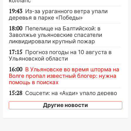
коллапс
19:43
Из-за ураганного ветра упали
деревья в парке «Победы»
18:00
Пепелище на Балтийской: в
Заволжье ульяновские спасатели
ликвидировали крупный пожар
17:15
Прогноз погоды на 10 августа в
Ульяновской области
16:00
В Ульяновске во время шторма на
Волге пропал известный блогер: нужна
помощь в поисках
15:28
Соцсети: на «Ауди» упало дерево
в Новом городе
Другие новости
15:12
В Ульяновске выгорела кухня в
многоэтажке
14:18
Гинеколог рассказала о том, с