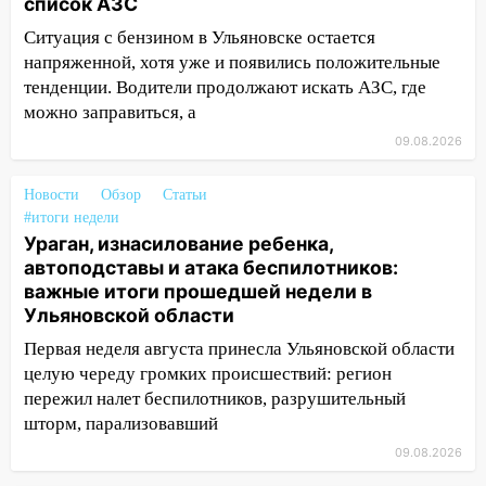
список АЗС
08:11
На Ульяновск снова надвигается
Ситуация с бензином в Ульяновске остается
непогода
напряженной, хотя уже и появились положительные
тенденции. Водители продолжают искать АЗС, где
07:30
Евро-3 вместо Евро-5: что
можно заправиться, а
означают классы бензина и можно ли
09.08.2026
заливать «старое» топливо в
современные автомобили
Новости
Обзор
Статьи
06:30
Какая погода будет в Ульяновской
#итоги недели
области днем 9 августа
Ураган, изнасилование ребенка,
автоподставы и атака беспилотников:
05:05
День, когда всё может
важные итоги прошедшей недели в
измениться: гороскоп на 9 августа —
Ульяновской области
три знака получат шанс, который нельзя
упустить
Первая неделя августа принесла Ульяновской области
целую череду громких происшествий: регион
08.08.2026
пережил налет беспилотников, разрушительный
20:10
Во время урагана в Ульяновске на
шторм, парализовавший
Волге перевернулась лодка
09.08.2026
19:55
В Ульяновске упавшее дерево