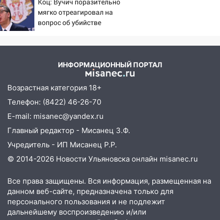
Коц: Вучич поразительно
тысяч заявлений
мягко отреагировал на
15:04
вопрос об убийстве
Фоторепортаж с улиц Ульяновска
русских
после шторма: поваленные деревья и
затопленные улицы
14:28
Ураган вырвал остановку на улице
ИНФОРМАЦИОННЫЙ ПОРТАЛ
Деева в Заволжье
Возрастная категория 18+
14:26
Жители Ульяновска сами
Телефон: (8422) 46-26-70
пытаются расчистить ливнёвки, не
дождавшись коммунальщиков
E-mail: misanec@yandex.ru
Главный редактор - Мисанец З.Ф.
14:16
Шторм продолжает ломать город:
на улице Любови Шевцовой рухнул
Учредитель - ИП Мисанец Р.Р.
светофор
© 2014-2026 Новости Ульяновска онлайн
misanec.ru
14:14
Студента из Ульяновска обманули
Все права защищены. Вся информация, размещенная на
мошенники под видом преподавателя
данном веб-сайте, предназначена только для
14:12
Куда жаловаться ульяновцам на
персонального пользования и не подлежит
упавшее дерево или затопленную улицу
дальнейшему воспроизведению и/или