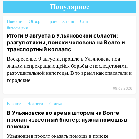
какими сложностями сталкиваются
Популярное
молодые мамы
13:02
Соцсети: на улице Розы
Новости
Обзор
Происшествия
Статьи
Люксембург дерево упало на
#итоги дня
автомобиль
Итоги 9 августа в Ульяновской области:
разгул стихии, поиски человека на Волге и
13:00
«Благоприятный период для
транспортный коллапс
новых начинаний: гороскоп для всех
Воскресенье, 9 августа, прошло в Ульяновске под
знаков зодиака на неделю с 10 по 16
знаком непрекращающейся борьбы с последствиями
августа
разрушительной непогоды. В то время как спасатели и
13:00
На проспекте Тюленева в
городские
Ульяновске образовалось «море»
09.08.2026
12:57
В Ульяновской области ожидается
крупный град
Важное
Новости
Статьи
В Ульяновске во время шторма на Волге
12:11
Где есть бензин в Ульяновске 9
пропал известный блогер: нужна помощь в
августа: список АЗС
поисках
11:55
Соцсети: светофор упал на
Ульяновцев просят оказать помощь в поиске