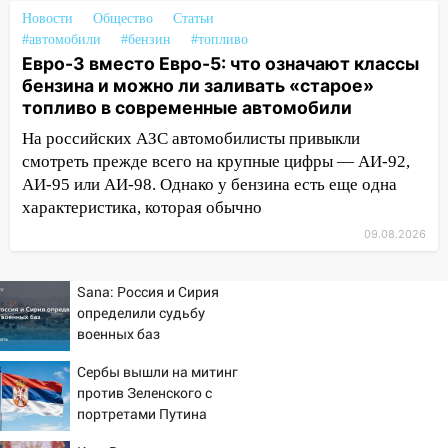
заблокировало в машине двух женщин
Новости
Общество
Статьи
#автомобили
#бензин
#топливо
17:15
В Ульяновской области
Евро-3 вместо Евро-5: что означают классы
ремонтируют девять мостов: один уже
бензина и можно ли заливать «старое»
готов, ещё два — почти завершены
топливо в современные автомобили
17:00
«Ульяновскалипсис»: последствия
На российских АЗС автомобилисты привыкли
урагана 8 августа
смотреть прежде всего на крупные цифры — АИ-92,
АИ-95 или АИ-98. Однако у бензина есть еще одна
16:38
Прогноз погоды в Ульяновской
характеристика, которая обычно
области на 9 августа
09.08.2026
16:34
Из-за мощной непогоды в
Ульяновске отменили фестиваль «Наше
Sana: Россия и Сирия
время»
определили судьбу
16:17
Мелекесский район первым в
военных баз
Ульяновской области намолотил более
Сербы вышли на митинг
100 тысяч тонн зерна
против Зеленского с
15:17
В колледжи и техникумы
портретами Путина
Ульяновской области подали более 10