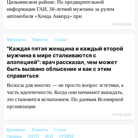
Цильнинском районе. По предварительной
17:08
Ульяновский областной суд
информации ГАИ, 38-летний мужчина за рулем
оставил в силе приговор руководству
автомобиля «Хонда Аккорд» при
«УльяновскФармации» за махинации на
07.08.2026
3,2 млн рублей
Медицина
16:09
Новости
Статьи
Ветераны легкой атлетики из
Ульяновска успешно выступили на
"Каждая пятая женщина и каждый второй
Чемпионате России
мужчина в мире сталкиваются с
алопецией": врач рассказал, чем может
16:02
В Ульяновской области убрали
быть вызвано облысение и как с этим
более 28% площадей зерновых и
справиться
зернобобовых культур
Волосы для многих — не просто вопрос эстетики, а
15:51
Бросила кирпич в жену брата: в
часть идентичности. Когда они начинают выпадать,
Ульяновской области завели дело на
это становится испытанием. По данным Всемирной
агрессивную женщину
организации
15:47
На улице Радищева сбили
07.08.2026
курьера: крупная авария в Ульяновске
Криминал
Новости
Статьи
15:15
Проводил до квартиры и ограбил:
#аварии
#ДТП
#СК
#УМВД