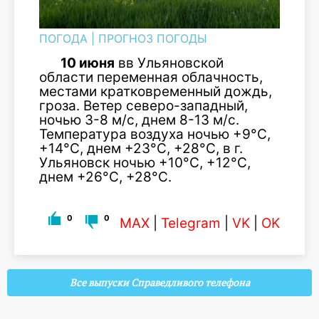
ПОГОДА
|
ПРОГНОЗ ПОГОДЫ
10 июня
вв Ульяновской
области переменная облачность,
местами кратковременный дождь,
гроза. Ветер северо-западный,
ночью 3-8 м/с, днем 8-13 м/с.
Температура воздуха ночью +9°С,
+14°С, днем +23°С, +28°С, в г.
Ульяновск ночью +10°С, +12°С,
днем +26°С, +28°С.
0
0
MAX
|
Telegram
|
VK
|
OK
Все выпуски Справедливого телефона