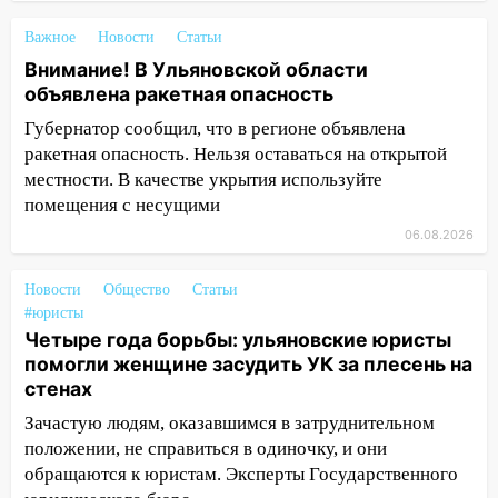
12:28
Миллион на «льготниках»: в
Ульяновской области перевозчик
Важное
Новости
Статьи
провернул хитрую схему с чужими
Внимание! В Ульяновской области
проездными
объявлена ракетная опасность
12:10
Ульяновский алиментщик накопил
Губернатор сообщил, что в регионе объявлена
120 тысяч долга
ракетная опасность. Нельзя оставаться на открытой
местности. В качестве укрытия используйте
11:49
Снят режим «Ракетная
помещения с несущими
опасность» на территории Ульяновской
области
06.08.2026
11:30
Кабмин РФ разрешил до 1 июля
Новости
Общество
Статьи
2027 года импорт, выпуск и обращение
#юристы
бензина Евро 2, Евро 3, Евро 4
Четыре года борьбы: ульяновские юристы
11:12
Соцсети: на Рябикова автомобиль
помогли женщине засудить УК за плесень на
врезался в забор
стенах
Зачастую людям, оказавшимся в затруднительном
10:27
Где есть бензин в Ульяновске
положении, не справиться в одиночку, и они
днем 6 августа: список АЗС
обращаются к юристам. Эксперты Государственного
10:16
Внимание! В Ульяновской области