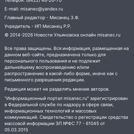
Телефон: (8422) 46-26-70
05:00
Кому 6 августа звезды сулят
E-mail: misanec@yandex.ru
прибыль, а кому — испытания на
Главный редактор - Мисанец З.Ф.
прочность
Учредитель - ИП Мисанец Р.Р.
05.08.2026
© 2014-2026 Новости Ульяновска онлайн
misanec.ru
22:58
Соцсети: на проспекте Тюленева
ДТП с мотоциклистом
Все права защищены. Вся информация, размещенная на
данном веб-сайте, предназначена только для
20:22
Мошенники обманули 92-летнюю
персонального пользования и не подлежит
жительницу Ульяновской области
дальнейшему воспроизведению и/или
распространению в какой-либо форме, иначе как с
19:14
Житель Ульяновской области
письменного разрешения редакции.
подвез троих незнакомцев на трассе и
заработал уголовное дело
Редакция может не разделять мнение авторов.
"Информационный портал misanec.ru" зарегистрирован
18:14
Прогноз погоды на 6 августа в
в Федеральной службе по надзору в сфере связи,
Ульяновской области
информационных технологий и массовых
18:00
Мотофристайл, рок и силовой
коммуникаций. Свидетельство о регистрации средства
экстрим: в Ульяновске пройдет
массовой информации ЭЛ №ФС 77 - 61045 от
большой фестиваль «Наше время»
05.03.2015