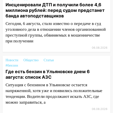
новый кавалер женщины оказался
Инсценировали ДТП и получили более 4,6
рецидивистом
миллиона рублей: перед судом предстанет
банда автоподставщиков
14:26
В Ульяновске ограничат движение
по улице Ефремова
Сегодня, 6 августа, стало известно о передаче в суд
уголовного дела в отношении членов организованной
14:23
67% ульяновцев готовы
преступной группы, обвиняемых в мошенничестве
передумать увольняться, если им
при получении
повысят зарплату
06.08.2026
14:01
Инсценировали ДТП и получили
более 4,6 миллиона рублей: перед
Новости
Общество
Статьи
судом предстанет банда
#бензин
автоподставщиков
Где есть бензин в Ульяновске днем 6
августа: список АЗС
13:36
В Инзе произошел крупный пожар
Ситуация с бензином в Ульяновске остается
13:00
В суде защитили репутацию
напряженной, хотя уже и появились положительные
мужчины, которого необоснованно
тенденции. Водители продолжают искать АЗС, где
обвиняли в жестоком обращении с
можно заправиться, а
животными
06.08.2026