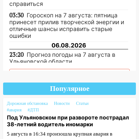
справиться
03:30
Гороскоп на 7 августа: пятница
принесет прилив творческой энергии и
отличные шансы исправить старые
ошибки
06.08.2026
23:20
Прогноз погоды на 7 августа в
Ульяновской области
20:04
Ульяновцев приглашают на забег,
Другие новости
посвящённый Дню воздушного флота
России
Популярное
19:12
В Ульяновской области
Дорожная обстановка
Новости
Статьи
руководителя частной компании
#авария
#ДТП
наказали за сокрытие прошлого своего
Под Ульяновском при развороте пострадал
сотрудник
38-летний водитель иномарки
18:02
В Ульяновск едут звезды
5 августа в 16:34 произошла крупная авария в
баскетбола!