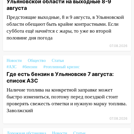
Ульяновской области на выходные 8-9
50-метровом участке
августа
14:22
В Новом городе 8 августа пройдет
Предстоящие выходные, 8 и 9 августа, в Ульяновской
большой фестиваль «Наше время» с
области обещают быть крайне контрастными. Если
мотофристайлом и концертом
суббота ещё начнётся с жары, то уже во второй
«Мураками»
половине дня погода
14:04
Жару смоет ливнями: прогноз
07.08.2026
погоды в Ульяновской области на
выходные 8-9 августа
Новости
Общество
Статьи
#АЗС
#бензин
#топливный кризис
13:30
В Ульяновске транспортные
Где есть бензин в Ульяновске 7 августа:
полицейские проведут акцию «Час
список АЗС
пассажира»
Наличие топлива на конкретной заправке может
13:20
В Ульяновске за один день
быстро измениться, поэтому перед поездкой стоит
обокрали женщину на пляже и
проверять свежесть отметки и нужную марку топлива.
подростка в сквере
Заволжский
13:01
В Димитровграде мужчина
07.08.2026
выбросил из машины страйкбольную
гранату: его задержали
Дорожная обстановка
Новости
Статьи