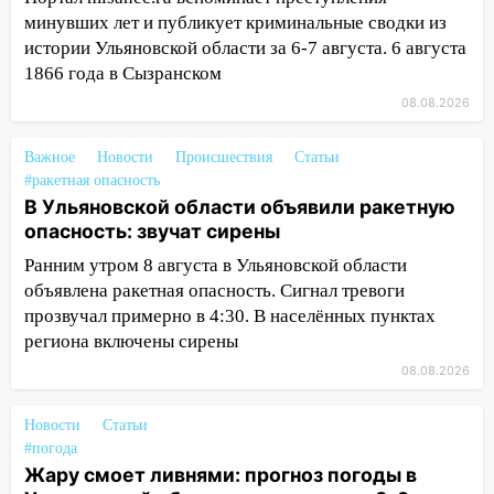
16:12
В Ульяновском госуниверситете
минувших лет и публикует криминальные сводки из
разработают отечественный прибор для
истории Ульяновской области за 6-7 августа. 6 августа
цифровой ПЦР
1866 года в Сызранском
15:47
Ульяновцы могут вернуть деньги
08.08.2026
за абонементы закрывшегося фитнес-
клуба «Рекорд-Fitness»
Важное
Новости
Происшествия
Статьи
#ракетная опасность
15:34
После вмешательства
В Ульяновской области объявили ракетную
прокуратуры в селах Ульяновской
опасность: звучат сирены
области привели в порядок детские
площадки
Ранним утром 8 августа в Ульяновской области
объявлена ракетная опасность. Сигнал тревоги
15:27
Прокуратура проверяет
прозвучал примерно в 4:30. В населённых пунктах
капремонт школы в селе Кивать
региона включены сирены
15:08
В Кузоватово после прокурорской
08.08.2026
проверки обновили разметку на
пешеходных переходах
Новости
Статьи
#погода
14:40
На проспекте Гая в Ульяновске
Жару смоет ливнями: прогноз погоды в
запретили остановку автомобилей на