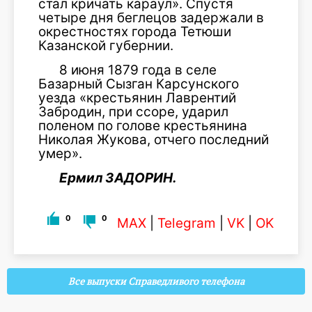
стал кричать караул». Спустя
четыре дня беглецов задержали в
окрестностях города Тетюши
Казанской губернии.
8 июня 1879 года в селе
Базарный Сызган Карсунского
уезда «крестьянин Лаврентий
Забродин, при ссоре, ударил
поленом по голове крестьянина
Николая Жукова, отчего последний
умер».
Ермил ЗАДОРИН.
0
0
MAX
|
Telegram
|
VK
|
OK
Все выпуски Справедливого телефона