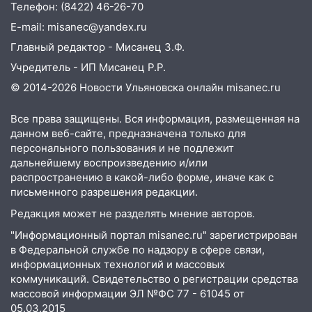
Телефон: (8422) 46-26-70
коррупционной схемы при ЦГКБ
отправили в колонию на 7 и 8 лет
E-mail: misanec@yandex.ru
Главный редактор - Мисанец З.Ф.
09:52
Ночью беспилотники сбили над
соседними Татарстаном и Саратовской
Учредитель - ИП Мисанец Р.Р.
областью
© 2014-2026 Новости Ульяновска онлайн
misanec.ru
09:41
Диана Шурыгина уверовала в
Все права защищены. Вся информация, размещенная на
Бога в СИЗО
данном веб-сайте, предназначена только для
09:35
В Ульяновске директора фирмы
персонального пользования и не подлежит
дальнейшему воспроизведению и/или
будут судить за неуплату налогов на 48
распространению в какой-либо форме, иначе как с
млн рублей
письменного разрешения редакции.
08:22
Подросток на питбайке сбил
Редакция может не разделять мнение авторов.
велосипедистку: пострадали двое
"Информационный портал misanec.ru" зарегистрирован
07:20
Жара возвращается: ожидается
в Федеральной службе по надзору в сфере связи,
знойный и сухой четверг
информационных технологий и массовых
коммуникаций. Свидетельство о регистрации средства
06:00
Под Ульяновском при развороте
массовой информации ЭЛ №ФС 77 - 61045 от
пострадал 38-летний водитель
05.03.2015