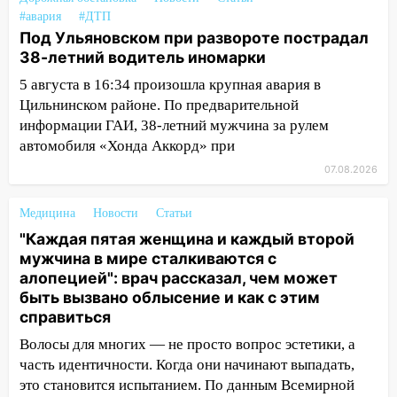
#авария
#ДТП
12:34
На Ульяновскую область
Под Ульяновском при развороте пострадал
надвигается сильнейшая непогода: град
38-летний водитель иномарки
и шквал до 27 м/с
5 августа в 16:34 произошла крупная авария в
12:31
Ульяновец хотел купить иномарку
Цильнинском районе. По предварительной
из Европы и потерял 760 тысяч рублей
информации ГАИ, 38-летний мужчина за рулем
12:20
автомобиля «Хонда Аккорд» при
В Чердаклинском районе
столкнулись «Лада» и Chevrolet:
07.08.2026
пострадал 14-летний подросток
Медицина
Новости
Статьи
12:00
Где есть бензин в Ульяновске 7
августа: список АЗС
"Каждая пятая женщина и каждый второй
мужчина в мире сталкиваются с
11:50
Заснул рядом с ребёнком и
алопецией": врач рассказал, чем может
случайно задушил его: суд вынес
быть вызвано облысение и как с этим
приговор
справиться
11:38
В Ленинском районе пожар
Волосы для многих — не просто вопрос эстетики, а
полностью уничтожил дачный дом и
часть идентичности. Когда они начинают выпадать,
сарай
это становится испытанием. По данным Всемирной