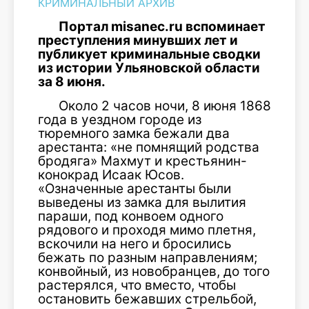
КРИМИНАЛЬНЫЙ АРХИВ
Портал misanec.ru вспоминает
преступления минувших лет и
публикует криминальные сводки
из истории Ульяновской области
за 8 июня.
Около 2 часов ночи, 8 июня 1868
года в уездном городе из
тюремного замка бежали два
арестанта: «не помнящий родства
бродяга» Махмут и крестьянин-
конокрад Исаак Юсов.
«Означенные арестанты были
выведены из замка для вылития
параши, под конвоем одного
рядового и проходя мимо плетня,
вскочили на него и бросились
бежать по разным направлениям;
конвойный, из новобранцев, до того
растерялся, что вместо, чтобы
остановить бежавших стрельбой,