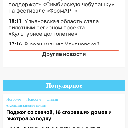
поддержать «Симбирскую чебурашку»
на фестивале «ФормАРТ»
18:11
Ульяновская область стала
пилотным регионом проекта
«Культурное долголетие»
17:16
В реанимацию Ульяновской
областной больницы поступили шесть
Другие новости
новых аппаратов ИВЛ
16:51
В Чердаклинском районе
ремонтируют дороги, ставят остановки
и проводят новое освещение
Популярное
16:35
В Ульяновске установили ещё
девять бункеров для крупногабаритного
История
Новости
Статьи
мусора
#Криминальный архив
Поджог со свечой, 16 сгоревших домов и
16:26
В Ульяновске бесплатно покажут
выстрел за водку
матч «Волги» под открытым небом
Портал misanec.ru вспоминает преступления