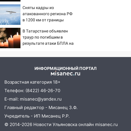
моста утопили автомобиль «Вольво»
13
Сняты кадры из
20:20
Итоги 9 августа в Ульяновской
атакованного региона РФ
области: разгул стихии, поиски
в 1200 км от границы
человека на Волге и транспортный
коллапс
В Татарстане объявлен
траур по погибшим в
19:43
Из-за ураганного ветра упали
результате атаки БПЛА на
деревья в парке «Победы»
Нижнекамск
18:00
Пепелище на Балтийской: в
Заволжье ульяновские спасатели
ИНФОРМАЦИОННЫЙ ПОРТАЛ
ликвидировали крупный пожар
17:15
Прогноз погоды на 10 августа в
Возрастная категория 18+
Ульяновской области
Телефон: (8422) 46-26-70
16:00
E-mail: misanec@yandex.ru
В Ульяновске во время шторма на
Волге пропал известный блогер: нужна
Главный редактор - Мисанец З.Ф.
помощь в поисках
Учредитель - ИП Мисанец Р.Р.
15:28
Соцсети: на «Ауди» упало дерево
© 2014-2026 Новости Ульяновска онлайн
misanec.ru
в Новом городе