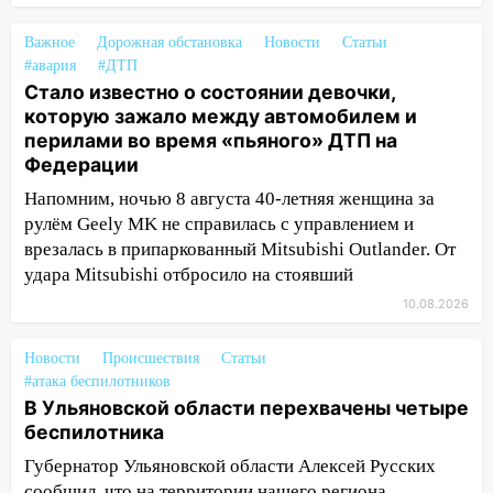
10:06
За выходные выпало больше
месячной нормы осадков и упало 111
Важное
Дорожная обстановка
Новости
Статьи
деревьев в Ульяновске
#авария
#ДТП
Стало известно о состоянии девочки,
10:00
В Кузоватово ураганный ветер
которую зажало между автомобилем и
повредил кровли районного дома
перилами во время «пьяного» ДТП на
культуры и школы
Федерации
09:20
Момент падения дерева на
Напомним, ночью 8 августа 40-летняя женщина за
машину в Ульяновске попал на видео
рулём Geely MK не справилась с управлением и
09:16
Утро ульяновских водителей
врезалась в припаркованный Mitsubishi Outlander. От
началось с «глухой» пробки на старом
удара Mitsubishi отбросило на стоявший
мосту
10.08.2026
09:10
Соцсети: на Московском шоссе в
Ульяновске произошла авария
Новости
Происшествия
Статьи
#атака беспилотников
08:02
В Ульяновске во время
В Ульяновской области перехвачены четыре
диспансеризации у 26-летнего парня
беспилотника
выявили онкологию
Губернатор Ульяновской области Алексей Русских
07:00
Прохладная ночь и ветреный
сообщил, что на территории нашего региона