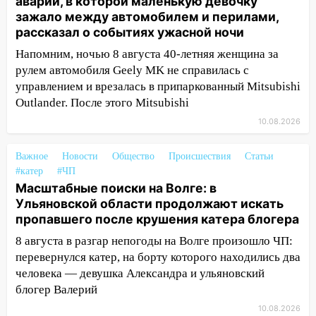
аварии, в которой маленькую девочку
11:29
Сергей Клопков назначен
зажало между автомобилем и перилами,
начальником управления
рассказал о событиях ужасной ночи
административно-технического
контроля администрации Ульяновска
Напомним, ночью 8 августа 40-летняя женщина за
рулем автомобиля Geely MK не справилась с
11:12
В Ульяновской области в огне
управлением и врезалась в припаркованный Mitsubishi
погиб один человек
Outlander. После этого Mitsubishi
11:05
12 человек погибли и 39 получили
10.08.2026
ранения после атаки беспилотников на
Нижнекамск
Важное
Новости
Общество
Происшествия
Статьи
#катер
#ЧП
10:51
В Ульяновской области
Масштабные поиски на Волге: в
перехвачены четыре беспилотника
Ульяновской области продолжают искать
пропавшего после крушения катера блогера
10:15
Соцсети: мотоциклист врезался в
«Калину» в Новом городе
8 августа в разгар непогоды на Волге произошло ЧП:
перевернулся катер, на борту которого находились два
10:11
Во время атаки беспилотников в
человека — девушка Александра и ульяновский
Нижнекамске погибли люди: в
блогер Валерий
республике объявили траур
10.08.2026