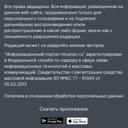
Все права защищены. Вся информация, размещенная на
15:12
В Ульяновске выгорела кухня в
данном веб-сайте, предназначена только для
многоэтажке
персонального пользования и не подлежит
дальнейшему воспроизведению и/или
14:18
Гинеколог рассказала о том, с
распространению в какой-либо форме, иначе как с
какими сложностями сталкиваются
письменного разрешения редакции.
молодые мамы
Редакция может не разделять мнение авторов.
13:02
Соцсети: на улице Розы
"Информационный портал misanec.ru" зарегистрирован
Люксембург дерево упало на
в Федеральной службе по надзору в сфере связи,
автомобиль
информационных технологий и массовых
13:00
«Благоприятный период для
коммуникаций. Свидетельство о регистрации средства
массовой информации ЭЛ №ФС 77 - 61045 от
новых начинаний: гороскоп для всех
05.03.2015
знаков зодиака на неделю с 10 по 16
августа
Политика в отношении обработки персональных данных
13:00
На проспекте Тюленева в
Ульяновске образовалось «море»
Скачать приложение:
12:57
В Ульяновской области ожидается
крупный град