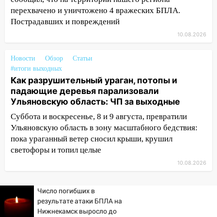
день: прогноз погоды в Ульяновске 10
перехвачено и уничтожено 4 вражеских БПЛА.
августа
Пострадавших и повреждений
10.08.2026
06:00
Как разрушительный ураган,
потопы и падающие деревья
парализовали Ульяновскую область: ЧП
Новости
Обзор
Статьи
#итоги выходных
за выходные
Как разрушительный ураган, потопы и
05:50
Пять украденных лошадей и
падающие деревья парализовали
смертельная драка
Ульяновскую область: ЧП за выходные
05:00
Боль, скованность и старение
Суббота и воскресенье, 8 и 9 августа, превратили
дисков: как повседневные привычки
Ульяновскую область в зону масштабного бедствия:
незаметно разрушают наш позвоночник
пока ураганный ветер сносил крыши, крушил
светофоры и топил целые
03:00
День скрытых ловушек и
10.08.2026
внезапных подарков судьбы: гороскоп
на 10 августа
Число погибших в
09.08.2026
результате атаки БПЛА на
21:58
В Ульяновске около «нового»
Нижнекамск выросло до