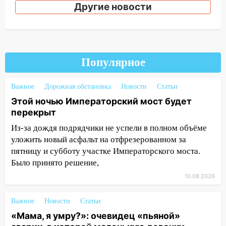
рулем мотоцикла во время ДТП в Новом
Другие новости
городе: в ГАИ прокомментировали
сегодняшнюю аварию
12:59
Губернатор Ульяновской области
выразил соболезнования в связи с
Популярное
трагедией в Нижнекамске
12:53
Число погибших в Нижнекамске
Важное
Дорожная обстановка
Новости
Статьи
выросло до 13 человек, среди них есть
Этой ночью Императорский мост будет
ребенок
перекрыт
12:46
Масштабные поиски на Волге: в
Из-за дождя подрядчики не успели в полном объёме
Ульяновской области продолжают
уложить новый асфальт на отфрезерованном за
искать пропавшего после крушения
пятницу и субботу участке Императорского моста.
катера блогера
Было принято решение,
10.08.2026
11:53
Стало известно о состоянии
девочки, которую зажало между
автомобилем и перилами во время
Важное
Новости
Статьи
«пьяного» ДТП на Федерации
«Мама, я умру?»: очевидец «пьяной»