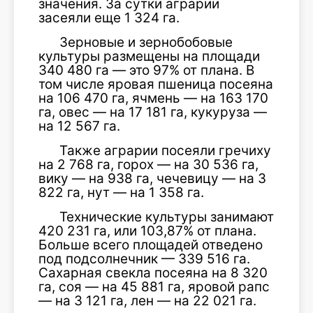
значения. За сутки аграрии
засеяли еще 1 324 га.
Зерновые и зернобобовые
культуры размещены на площади
340 480 га — это 97% от плана. В
том числе яровая пшеница посеяна
на 106 470 га, ячмень — на 163 170
га, овес — на 17 181 га, кукуруза —
на 12 567 га.
Также аграрии посеяли гречиху
на 2 768 га, горох — на 30 536 га,
вику — на 938 га, чечевицу — на 3
822 га, нут — на 1 358 га.
Технические культуры занимают
420 231 га, или 103,87% от плана.
Больше всего площадей отведено
под подсолнечник — 339 516 га.
Сахарная свекла посеяна на 8 320
га, соя — на 45 881 га, яровой рапс
— на 3 121 га, лен — на 22 021 га.