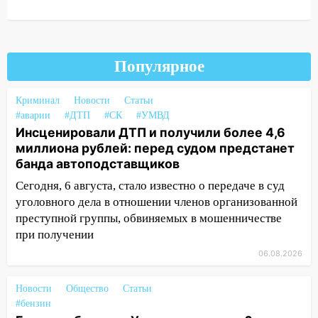
14:26
В Ульяновске ограничат движение
по улице Ефремова
14:23
67% ульяновцев готовы
Популярное
передумать увольняться, если им
повысят зарплату
Криминал
Новости
Статьи
#аварии
#ДТП
#СК
#УМВД
14:01
Инсценировали ДТП и получили
Инсценировали ДТП и получили более 4,6
более 4,6 миллиона рублей: перед
миллиона рублей: перед судом предстанет
судом предстанет банда
банда автоподставщиков
автоподставщиков
Сегодня, 6 августа, стало известно о передаче в суд
13:36
В Инзе произошел крупный пожар
уголовного дела в отношении членов организованной
13:00
В суде защитили репутацию
преступной группы, обвиняемых в мошенничестве
мужчины, которого необоснованно
при получении
обвиняли в жестоком обращении с
06.08.2026
животными
Новости
12:28
Общество
Статьи
Миллион на «льготниках»: в
#бензин
Ульяновской области перевозчик