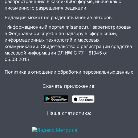
15:00
В Ульяновске после тройного ДТП
распространению в какой-либо форме, иначе как с
госпитализировали 25-летнего байкера
письменного разрешения редакции.
Редакция может не разделять мнение авторов.
14:32
На Ульяновскую область
надвигается жара
"Информационный портал misanec.ru" зарегистрирован
в Федеральной службе по надзору в сфере связи,
14:08
Пешеход переходил по «зебре»:
информационных технологий и массовых
подробности серьезной аварии на
коммуникаций. Свидетельство о регистрации средства
Фруктовой
массовой информации ЭЛ №ФС 77 - 61045 от
05.03.2015
13:30
В Димитровграде на улице
Трудовой горело здание
Политика в отношении обработки персональных данных
13:00
Водитель без прав врезался в
Скачать приложение:
припаркованный автомобиль
12:37
Переезжал «зебру» на
велосипеде и попал под колеса
Наша статистика:
12:18
Вспыхнул изнутри: в
Железнодорожном районе горела дача
11:33
В Засвияжье под колёса авто