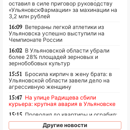
оставил в силе приговор руководству
«УльяновскФармации» за махинации на
3,2 млн рублей
16:09
Ветераны легкой атлетики из
Ульяновска успешно выступили на
Чемпионате России
16:02
В Ульяновской области убрали
более 28% площадей зерновых и
зернобобовых культур
15:51
Бросила кирпич в жену брата: в
Ульяновской области завели дело на
агрессивную женщину
15:47
На улице Радищева сбили
курьера: крупная авария в Ульяновске
15:15
Проводил до квартиры и ограбил:
новый кавалер женщины оказался
Другие новости
рецидивистом