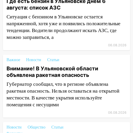
Где есть бензин в Ульяновске днем 6
провернул хитрую схему с чужими
августа: список АЗС
проездными
Ситуация с бензином в Ульяновске остается
12:10
Ульяновский алиментщик накопил
напряженной, хотя уже и появились положительные
120 тысяч долга
тенденции. Водители продолжают искать АЗС, где
11:49
Снят режим «Ракетная
можно заправиться, а
опасность» на территории Ульяновской
06.08.2026
области
Важное
11:30
Новости
Статьи
Кабмин РФ разрешил до 1 июля
2027 года импорт, выпуск и обращение
Внимание! В Ульяновской области
бензина Евро 2, Евро 3, Евро 4
объявлена ракетная опасность
Губернатор сообщил, что в регионе объявлена
11:12
Соцсети: на Рябикова автомобиль
ракетная опасность. Нельзя оставаться на открытой
врезался в забор
местности. В качестве укрытия используйте
10:27
Где есть бензин в Ульяновске
помещения с несущими
днем 6 августа: список АЗС
06.08.2026
10:16
Внимание! В Ульяновской области
объявлена ракетная опасность
Новости
Общество
Статьи