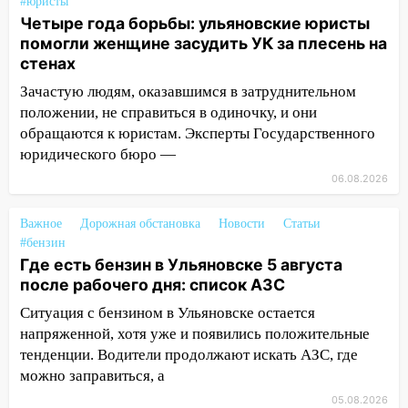
#юристы
10:00
В Старомайнском районе утонул
Четыре года борьбы: ульяновские юристы
51-летний мужчина
помогли женщине засудить УК за плесень на
стенах
09:50
В Ульяновске черный коршун
застрял в тепловозе
Зачастую людям, оказавшимся в затруднительном
положении, не справиться в одиночку, и они
09:44
Ульяновские спасатели помогли
обращаются к юристам. Эксперты Государственного
юному велосипедисту на улице
юридического бюро —
Чернышевского
06.08.2026
08:21
В Заволжском районе украли два
велосипеда
Важное
Дорожная обстановка
Новости
Статьи
#бензин
07:18
В Ульяновск идет
Где есть бензин в Ульяновске 5 августа
тридцатиградусная жара: какая будет
после рабочего дня: список АЗС
погода в четверг
Ситуация с бензином в Ульяновске остается
06:00
Четыре года борьбы: ульяновские
напряженной, хотя уже и появились положительные
юристы помогли женщине засудить УК
тенденции. Водители продолжают искать АЗС, где
за плесень на стенах
можно заправиться, а
05:00
Кому 6 августа звезды сулят
05.08.2026