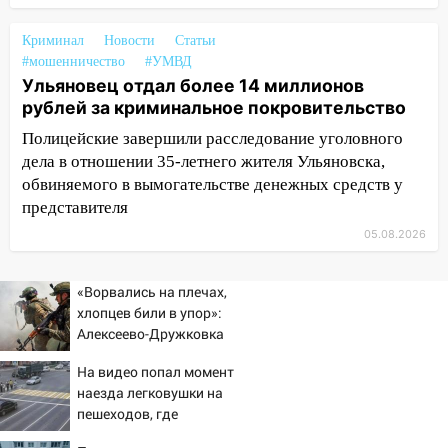
прибыль, а кому — испытания на
прочность
Криминал
Новости
Статьи
05.08.2026
#мошенничество
#УМВД
Ульяновец отдал более 14 миллионов
22:58
Соцсети: на проспекте Тюленева
рублей за криминальное покровительство
ДТП с мотоциклистом
Полицейские завершили расследование уголовного
20:22
Мошенники обманули 92-летнюю
дела в отношении 35-летнего жителя Ульяновска,
жительницу Ульяновской области
обвиняемого в вымогательстве денежных средств у
представителя
19:14
Житель Ульяновской области
подвез троих незнакомцев на трассе и
05.08.2026
заработал уголовное дело
18:14
Прогноз погоды на 6 августа в
«Ворвались на плечах,
Ульяновской области
хлопцев били в упор»:
Алексеево-Дружковка
18:00
Мотофристайл, рок и силовой
стала могильником для
экстрим: в Ульяновске пройдет
На видео попал момент
«птах Мадьяра»
наезда легковушки на
большой фестиваль «Наше время»
пешеходов, где
17:30
Где есть бензин в Ульяновске 5
пострадали минимум