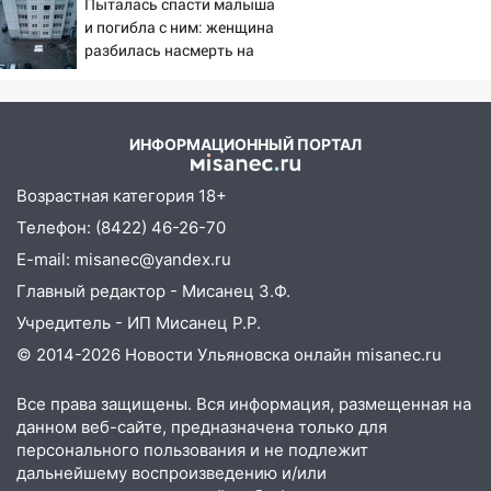
Пыталась спасти малыша
августа после рабочего дня: список АЗС
восемь человек
и погибла с ним: женщина
06/08/2026 – Новости
17:05
«Обыск» по видеосвязи: в
разбилась насмерть на
Ульяновске задержали 19-летнюю
глазах у детей 06/08/2026
сообщницу мошенников
– Новости
16:12
Едва не перерезал горло: в
ИНФОРМАЦИОННЫЙ ПОРТАЛ
Вешкайме посиделки с судимым
знакомым закончились для женщины
Возрастная категория 18+
больницей
Телефон: (8422) 46-26-70
16:06
18-летняя девушка без прав
E-mail: misanec@yandex.ru
перевернулась на мопеде и попала в
Главный редактор - Мисанец З.Ф.
больницу
Учредитель - ИП Мисанец Р.Р.
15:59
Ульяновец отдал более 14
© 2014-2026 Новости Ульяновска онлайн
misanec.ru
миллионов рублей за криминальное
покровительство
Все права защищены. Вся информация, размещенная на
15:32
На «кольце» кроссовер сбил 18-
данном веб-сайте, предназначена только для
летнего мопедиста
персонального пользования и не подлежит
дальнейшему воспроизведению и/или