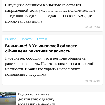
руководителя частной компании
Ситуация с бензином в Ульяновске остается
наказали за сокрытие прошлого своего
напряженной, хотя уже и появились положительные
сотрудник
тенденции. Водители продолжают искать АЗС, где
можно заправиться, а
18:02
В Ульяновск едут звезды
баскетбола!
06.08.2026
17:08
Ульяновский областной суд
Важное
Новости
Статьи
оставил в силе приговор руководству
Внимание! В Ульяновской области
«УльяновскФармации» за махинации на
объявлена ракетная опасность
3,2 млн рублей
Губернатор сообщил, что в регионе объявлена
16:09
Ветераны легкой атлетики из
ракетная опасность. Нельзя оставаться на открытой
Ульяновска успешно выступили на
местности. В качестве укрытия используйте
Чемпионате России
помещения с несущими
16:02
В Ульяновской области убрали
06.08.2026
более 28% площадей зерновых и
зернобобовых культур
Подросток напал на
15:51
Бросила кирпич в жену брата: в
десятилетнюю девочку,
Ульяновской области завели дело на
ворвавшись в квартиру