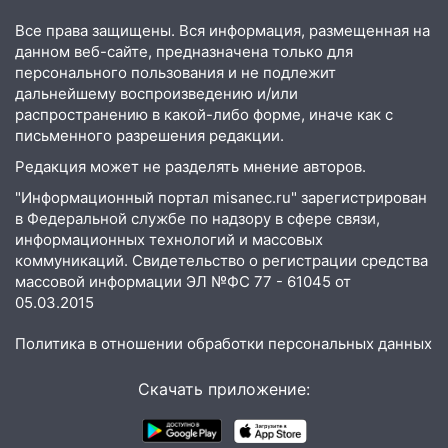
13:00
В суде защитили репутацию
Все права защищены. Вся информация, размещенная на
мужчины, которого необоснованно
данном веб-сайте, предназначена только для
обвиняли в жестоком обращении с
персонального пользования и не подлежит
животными
дальнейшему воспроизведению и/или
распространению в какой-либо форме, иначе как с
12:28
Миллион на «льготниках»: в
письменного разрешения редакции.
Ульяновской области перевозчик
Редакция может не разделять мнение авторов.
провернул хитрую схему с чужими
проездными
"Информационный портал misanec.ru" зарегистрирован
в Федеральной службе по надзору в сфере связи,
12:10
Ульяновский алиментщик накопил
информационных технологий и массовых
120 тысяч долга
коммуникаций. Свидетельство о регистрации средства
массовой информации ЭЛ №ФС 77 - 61045 от
11:49
Снят режим «Ракетная
05.03.2015
опасность» на территории Ульяновской
области
Политика в отношении обработки персональных данных
11:30
Кабмин РФ разрешил до 1 июля
Скачать приложение:
2027 года импорт, выпуск и обращение
бензина Евро 2, Евро 3, Евро 4