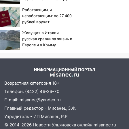
агрессивную женщину
Работающим, и
15:47
На улице Радищева сбили
неработающим: по 27 400
курьера: крупная авария в Ульяновске
рублей вручат
пенсионерам в сентябре -
15:15
Проводил до квартиры и ограбил:
Живущая в Италии
PrimaMedia.ru
новый кавалер женщины оказался
русская сравнила жизнь в
рецидивистом
Европе и в Крыму
14:26
В Ульяновске ограничат движение
по улице Ефремова
ИНФОРМАЦИОННЫЙ ПОРТАЛ
14:23
67% ульяновцев готовы
передумать увольняться, если им
Возрастная категория 18+
повысят зарплату
Телефон: (8422) 46-26-70
14:01
Инсценировали ДТП и получили
E-mail: misanec@yandex.ru
более 4,6 миллиона рублей: перед
Главный редактор - Мисанец З.Ф.
судом предстанет банда
автоподставщиков
Учредитель - ИП Мисанец Р.Р.
© 2014-2026 Новости Ульяновска онлайн
misanec.ru
13:36
В Инзе произошел крупный пожар