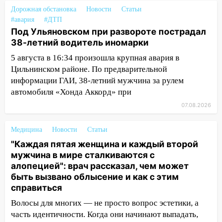
коррупционной схемы при ЦГКБ
Дорожная обстановка
Новости
Статьи
отправили в колонию на 7 и 8 лет
#авария
#ДТП
Под Ульяновском при развороте пострадал
09:52
Ночью беспилотники сбили над
38-летний водитель иномарки
соседними Татарстаном и Саратовской
5 августа в 16:34 произошла крупная авария в
областью
Цильнинском районе. По предварительной
09:41
Диана Шурыгина уверовала в
информации ГАИ, 38-летний мужчина за рулем
Бога в СИЗО
автомобиля «Хонда Аккорд» при
07.08.2026
09:35
В Ульяновске директора фирмы
будут судить за неуплату налогов на 48
млн рублей
Медицина
Новости
Статьи
"Каждая пятая женщина и каждый второй
08:22
Подросток на питбайке сбил
мужчина в мире сталкиваются с
велосипедистку: пострадали двое
алопецией": врач рассказал, чем может
быть вызвано облысение и как с этим
07:20
Жара возвращается: ожидается
справиться
знойный и сухой четверг
Волосы для многих — не просто вопрос эстетики, а
06:00
Под Ульяновском при развороте
часть идентичности. Когда они начинают выпадать,
пострадал 38-летний водитель