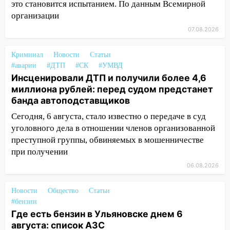
это становится испытанием. По данным Всемирной
иномарки
организации
05:00
«Каждая пятая женщина и каждый
07.08.2026
второй мужчина в мире сталкиваются с
алопецией»: врач рассказал, чем может
Криминал
Новости
Статьи
быть вызвано облысение и как с этим
#аварии
#ДТП
#СК
#УМВД
справиться
Инсценировали ДТП и получили более 4,6
миллиона рублей: перед судом предстанет
03:30
Гороскоп на 7 августа: пятница
банда автоподставщиков
принесет прилив творческой энергии и
отличные шансы исправить старые
Сегодня, 6 августа, стало известно о передаче в суд
ошибки
уголовного дела в отношении членов организованной
06.08.2026
преступной группы, обвиняемых в мошенничестве
при получении
23:20
Прогноз погоды на 7 августа в
Ульяновской области
06.08.2026
20:04
Ульяновцев приглашают на забег,
Новости
Общество
Статьи
посвящённый Дню воздушного флота
#бензин
России
Где есть бензин в Ульяновске днем 6
августа: список АЗС
19:12
В Ульяновской области