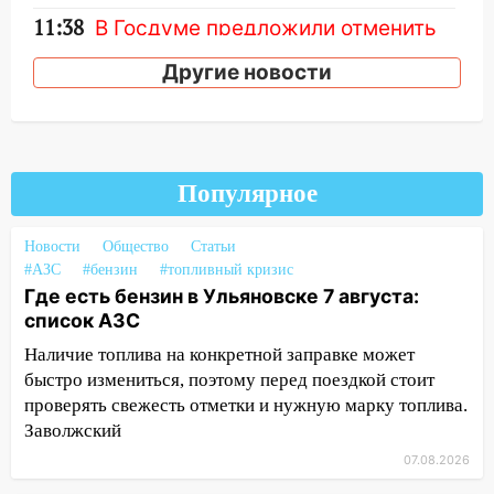
11:38
В Госдуме предложили отменить
ЕГЭ с 2027 года
Другие новости
11:25
В Ульяновске ИИ будет выявлять
нарушителей на контейнерных
площадках
11:20
Ульяновская шахматистка
Популярное
Валерия Клейменова выиграла два
золота в составе сборной мира
Новости
Общество
Статьи
11:16
В Ульяновске открыли памятную
#АЗС
#бензин
#топливный кризис
доску декабристу Кондратию Рылееву
Где есть бензин в Ульяновске 7 августа:
список АЗС
10:40
В Ульяновске спасатели ночью
Наличие топлива на конкретной заправке может
нашли потерявшегося в заброшенных
быстро измениться, поэтому перед поездкой стоит
садах 79-летнего мужчину
проверять свежесть отметки и нужную марку топлива.
10:26
На нескольких улицах Ульяновска
Заволжский
временно отключили холодную воду
07.08.2026
10:14
В Ульяновске двоих участников