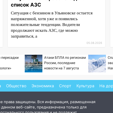
список АЗС
Ситуация с бензином в Ульяновске остается
напряженной, хотя уже и появились
положительные тенденции. Водители
продолжают искать АЗС, где можно
заправиться, а
05.08.2026
 пересадки
Атаки БПЛА по регионам
Сп
России, последние
эв
ологи»
новости на 7 августа
На
у еще живых
2026: последствия, атаки
се
на склады Wildberries,
состояние пострадавших
а
Общество
Экономика
Спорт
Культура
На до
се права защищены. Вся информация, размещенная
 данном веб-сайте, предназначена только для
ерсонального пользования и не подлежит