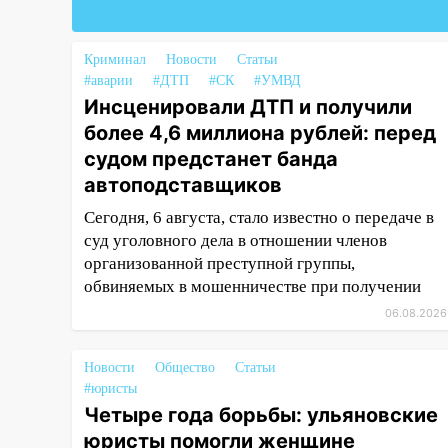
на забег, посвящённый Дню
воздушного флота России
Криминал
Новости
Статьи
19:12
В Ульяновской области
#аварии
#ДТП
#СК
#УМВД
руководителя частной
Инсценировали ДТП и получили
компании наказали за сокрытие
более 4,6 миллиона рублей: перед
прошлого своего сотрудник
судом предстанет банда
18:02
В Ульяновск едут звезды
автоподставщиков
баскетбола!
Сегодня, 6 августа, стало известно о передаче в
17:08
Ульяновский областной
суд уголовного дела в отношении членов
суд оставил в силе приговор
организованной преступной группы,
руководству
обвиняемых в мошенничестве при получении
«УльяновскФармации» за
06.08.2026
махинации на 3,2 млн рублей
16:09
Ветераны легкой
Новости
Общество
Статьи
атлетики из Ульяновска
#юристы
успешно выступили на
Четыре года борьбы: ульяновские
Чемпионате России
юристы помогли женщине