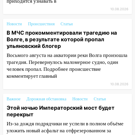
приходится узнавать в
«Калину» в Новом городе
10.08.2026
10:11
Во время атаки беспилотников в
Нижнекамске погибли люди: в
Новости
Происшествия
Статьи
республике объявили траур
В МЧС прокомментировали трагедию на
10:06
За выходные выпало больше
Волге, в результате которой пропал
месячной нормы осадков и упало 111
ульяновский блогер
деревьев в Ульяновске
Восьмого августа на акватории реки Волга произошла
10:00
В Кузоватово ураганный ветер
трагедия. Перевернулось маломерное судно, один
повредил кровли районного дома
человек пропал. Подробнее происшествие
культуры и школы
комментирует главный
10.08.2026
09:20
Момент падения дерева на
машину в Ульяновске попал на видео
Важное
Дорожная обстановка
Новости
Статьи
09:16
Утро ульяновских водителей
Этой ночью Императорский мост будет
началось с «глухой» пробки на старом
перекрыт
мосту
Из-за дождя подрядчики не успели в полном объёме
09:10
Соцсети: на Московском шоссе в
уложить новый асфальт на отфрезерованном за