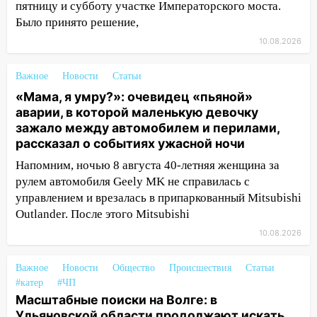
Ульяновске произошла авария
пятницу и субботу участке Императорского моста.
Было принято решение,
08:02
В Ульяновске во время
диспансеризации у 26-летнего парня
10.08.2026
выявили онкологию
Важное
Новости
Статьи
07:00
Прохладная ночь и ветреный
«Мама, я умру?»: очевидец «пьяной»
день: прогноз погоды в Ульяновске 10
аварии, в которой маленькую девочку
августа
зажало между автомобилем и перилами,
06:00
Как разрушительный ураган,
рассказал о событиях ужасной ночи
потопы и падающие деревья
Напомним, ночью 8 августа 40-летняя женщина за
парализовали Ульяновскую область: ЧП
рулем автомобиля Geely MK не справилась с
за выходные
управлением и врезалась в припаркованный Mitsubishi
05:50
Пять украденных лошадей и
Outlander. После этого Mitsubishi
смертельная драка
10.08.2026
05:00
Боль, скованность и старение
Важное
Новости
Общество
Происшествия
Статьи
дисков: как повседневные привычки
#катер
#ЧП
незаметно разрушают наш позвоночник
Масштабные поиски на Волге: в
03:00
День скрытых ловушек и
Ульяновской области продолжают искать