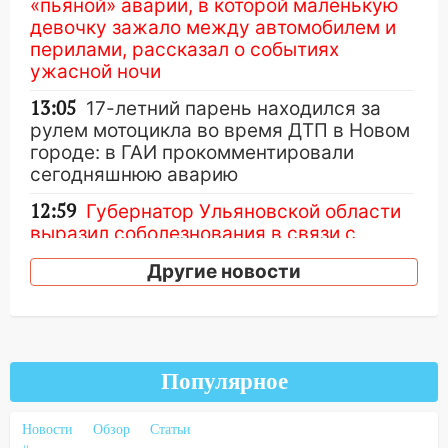
«пьяной» аварии, в которой маленькую
девочку зажало между автомобилем и
перилами, рассказал о событиях
ужасной ночи
13:05
17-летний парень находился за
рулем мотоцикла во время ДТП в Новом
городе: в ГАИ прокомментировали
сегодняшнюю аварию
12:59
Губернатор Ульяновской области
выразил соболезнования в связи с
трагедией в Нижнекамске
Другие новости
12:53
Число погибших в Нижнекамске
выросло до 13 человек, среди них есть
ребенок
12:46
Масштабные поиски на Волге: в
Популярное
Ульяновской области продолжают
искать пропавшего после крушения
Новости
Обзор
Статьи
катера блогера