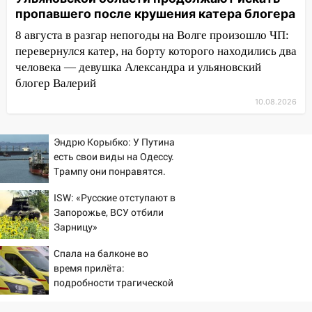
внезапных подарков судьбы: гороскоп
пропавшего после крушения катера блогера
на 10 августа
8 августа в разгар непогоды на Волге произошло ЧП:
09.08.2026
перевернулся катер, на борту которого находились два
человека — девушка Александра и ульяновский
21:58
В Ульяновске около «нового»
блогер Валерий
моста утопили автомобиль «Вольво»
10.08.2026
20:20
Итоги 9 августа в Ульяновской
области: разгул стихии, поиски
человека на Волге и транспортный
Эндрю Корыбко: У Путина
коллапс
есть свои виды на Одессу.
Трампу они понравятся.
19:43
Из-за ураганного ветра упали
Зеленскому вряд ли
деревья в парке «Победы»
ISW: «Русские отступают в
Запорожье, ВСУ отбили
18:00
Пепелище на Балтийской: в
Зарницу»
Заволжье ульяновские спасатели
ликвидировали крупный пожар
Спала на балконе во
время прилёта:
17:15
Прогноз погоды на 10 августа в
подробности трагической
Ульяновской области
гибели малышки в
Нижнекамске 10/08/2026