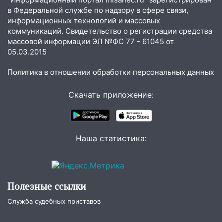
в Федеральной службе по надзору в сфере связи,
13:00
На проспекте Тюленева в
информационных технологий и массовых
Ульяновске образовалось «море»
коммуникаций. Свидетельство о регистрации средства
массовой информации ЭЛ №ФС 77 - 61045 от
12:57
В Ульяновской области ожидается
05.03.2015
крупный град
12:11
Политика в отношении обработки персональных данных
Где есть бензин в Ульяновске 9
августа: список АЗС
Скачать приложение:
11:55
Соцсети: светофор упал на
машину во время сильного ливня в
Ульяновске
Наша статистика:
11:00
В Ульяновской области люди в
СНТ сидят без света
10:13
Прокуратура подвела итоги
недели в Ульяновской области
Полезные ссылки
09:18
Из-за ливня заблокировано
Служба судебных приставов
движение трамваев в Ульяновске