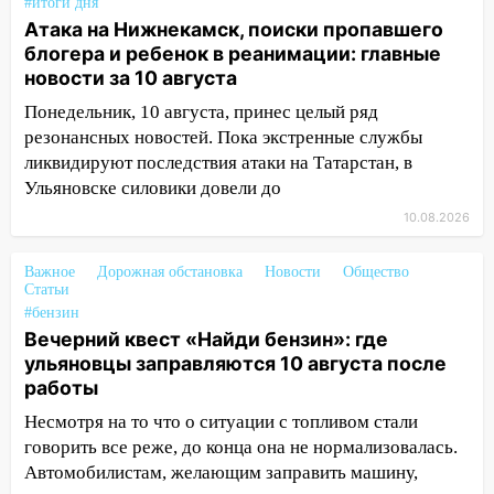
#итоги дня
Атака на Нижнекамск, поиски пропавшего
11:53
Стало известно о состоянии
блогера и ребенок в реанимации: главные
девочки, которую зажало между
новости за 10 августа
автомобилем и перилами во время
«пьяного» ДТП на Федерации
Понедельник, 10 августа, принес целый ряд
резонансных новостей. Пока экстренные службы
11:29
Сергей Клопков назначен
ликвидируют последствия атаки на Татарстан, в
начальником управления
Ульяновске силовики довели до
административно-технического
контроля администрации Ульяновска
10.08.2026
11:12
В Ульяновской области в огне
Важное
Дорожная обстановка
Новости
Общество
погиб один человек
Статьи
#бензин
11:05
12 человек погибли и 39 получили
Вечерний квест «Найди бензин»: где
ранения после атаки беспилотников на
ульяновцы заправляются 10 августа после
Нижнекамск
работы
10:51
В Ульяновской области
Несмотря на то что о ситуации с топливом стали
перехвачены четыре беспилотника
говорить все реже, до конца она не нормализовалась.
Автомобилистам, желающим заправить машину,
10:15
Соцсети: мотоциклист врезался в