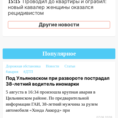
15:15
Проводил до квартиры и ограбил:
новый кавалер женщины оказался
рецидивистом
14:26
В Ульяновске ограничат движение
Другие новости
по улице Ефремова
14:23
67% ульяновцев готовы
передумать увольняться, если им
повысят зарплату
Популярное
14:01
Инсценировали ДТП и получили
более 4,6 миллиона рублей: перед
Дорожная обстановка
Новости
Статьи
судом предстанет банда
#авария
#ДТП
автоподставщиков
Под Ульяновском при развороте пострадал
38-летний водитель иномарки
13:36
В Инзе произошел крупный пожар
5 августа в 16:34 произошла крупная авария в
13:00
В суде защитили репутацию
Цильнинском районе. По предварительной
мужчины, которого необоснованно
информации ГАИ, 38-летний мужчина за рулем
обвиняли в жестоком обращении с
автомобиля «Хонда Аккорд» при
животными
07.08.2026