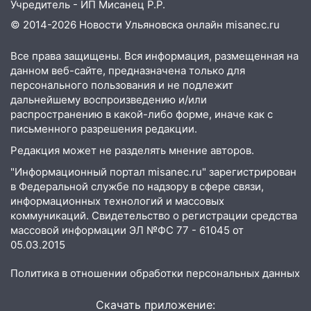
Учредитель - ИП Мисанец Р.Р.
летнего мопедиста
© 2014-2026 Новости Ульяновска онлайн
misanec.ru
15:00
В Ульяновске после тройного ДТП
госпитализировали 25-летнего байкера
Все права защищены. Вся информация, размещенная на
данном веб-сайте, предназначена только для
14:32
На Ульяновскую область
персонального пользования и не подлежит
надвигается жара
дальнейшему воспроизведению и/или
распространению в какой-либо форме, иначе как с
14:08
Пешеход переходил по «зебре»:
письменного разрешения редакции.
подробности серьезной аварии на
Редакция может не разделять мнение авторов.
Фруктовой
"Информационный портал misanec.ru" зарегистрирован
13:30
В Димитровграде на улице
в Федеральной службе по надзору в сфере связи,
Трудовой горело здание
информационных технологий и массовых
коммуникаций. Свидетельство о регистрации средства
13:00
Водитель без прав врезался в
массовой информации ЭЛ №ФС 77 - 61045 от
припаркованный автомобиль
05.03.2015
12:37
Переезжал «зебру» на
Политика в отношении обработки персональных данных
велосипеде и попал под колеса
12:18
Вспыхнул изнутри: в
Скачать приложение: