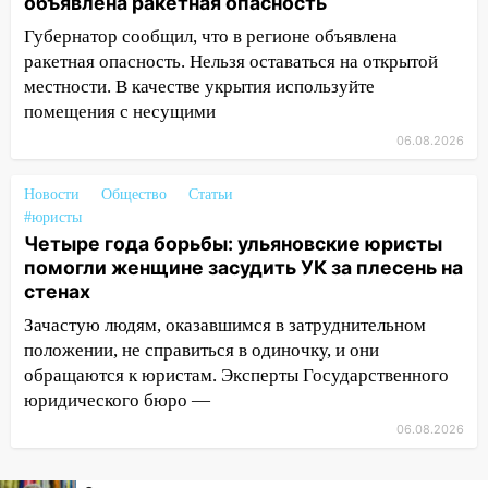
объявлена ракетная опасность
за плесень на стенах
Губернатор сообщил, что в регионе объявлена
05:00
Кому 6 августа звезды сулят
ракетная опасность. Нельзя оставаться на открытой
прибыль, а кому — испытания на
местности. В качестве укрытия используйте
прочность
помещения с несущими
05.08.2026
06.08.2026
22:58
Соцсети: на проспекте Тюленева
ДТП с мотоциклистом
Новости
Общество
Статьи
#юристы
20:22
Мошенники обманули 92-летнюю
Четыре года борьбы: ульяновские юристы
жительницу Ульяновской области
помогли женщине засудить УК за плесень на
стенах
19:14
Житель Ульяновской области
подвез троих незнакомцев на трассе и
Зачастую людям, оказавшимся в затруднительном
заработал уголовное дело
положении, не справиться в одиночку, и они
обращаются к юристам. Эксперты Государственного
18:14
Прогноз погоды на 6 августа в
юридического бюро —
Ульяновской области
06.08.2026
18:00
Мотофристайл, рок и силовой
экстрим: в Ульяновске пройдет