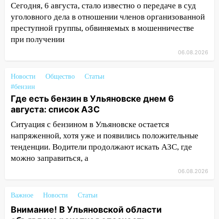
Сегодня, 6 августа, стало известно о передаче в суд
10:16
Внимание! В Ульяновской области
уголовного дела в отношении членов организованной
объявлена ракетная опасность
преступной группы, обвиняемых в мошенничестве
10:00
В Старомайнском районе утонул
при получении
51-летний мужчина
06.08.2026
09:50
В Ульяновске черный коршун
застрял в тепловозе
Новости
Общество
Статьи
#бензин
09:44
Ульяновские спасатели помогли
Где есть бензин в Ульяновске днем 6
юному велосипедисту на улице
августа: список АЗС
Чернышевского
Ситуация с бензином в Ульяновске остается
08:21
В Заволжском районе украли два
напряженной, хотя уже и появились положительные
велосипеда
тенденции. Водители продолжают искать АЗС, где
можно заправиться, а
07:18
В Ульяновск идет
тридцатиградусная жара: какая будет
06.08.2026
погода в четверг
Важное
Новости
Статьи
06:00
Четыре года борьбы: ульяновские
Внимание! В Ульяновской области
юристы помогли женщине засудить УК