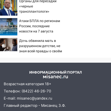
большой фестиваль «Наше время»
Органы для пересадки
«черные
17:30
Где есть бензин в Ульяновске 5
трансплантологи»
августа после рабочего дня: список АЗС
извлекали у еще живых
Атаки БПЛА по регионам
пациентов
17:05
«Обыск» по видеосвязи: в
России, последние
Ульяновске задержали 19-летнюю
новости на 7 августа
сообщницу мошенников
2026: последствия, атаки
Дочь обвинила мать в
на склады Wildberries,
16:12
Едва не перерезал горло: в
разрушенном детстве, не
состояние пострадавших
Вешкайме посиделки с судимым
зная всей правды о своём
знакомым закончились для женщины
отце - история одной
больницей
семьи
16:06
18-летняя девушка без прав
ИНФОРМАЦИОННЫЙ ПОРТАЛ
перевернулась на мопеде и попала в
больницу
Возрастная категория 18+
15:59
Ульяновец отдал более 14
Телефон: (8422) 46-26-70
миллионов рублей за криминальное
E-mail: misanec@yandex.ru
покровительство
Главный редактор - Мисанец З.Ф.
15:32
На «кольце» кроссовер сбил 18-