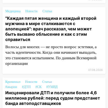
12:28
Миллион на «льготниках»: в
Ульяновской области перевозчик
Медицина
Новости
Статьи
провернул хитрую схему с чужими
"Каждая пятая женщина и каждый второй
проездными
мужчина в мире сталкиваются с
алопецией": врач рассказал, чем может
12:10
Ульяновский алиментщик накопил
быть вызвано облысение и как с этим
120 тысяч долга
справиться
11:49
Снят режим «Ракетная
Волосы для многих — не просто вопрос эстетики, а
опасность» на территории Ульяновской
часть идентичности. Когда они начинают выпадать,
области
это становится испытанием. По данным Всемирной
11:30
Кабмин РФ разрешил до 1 июля
организации
2027 года импорт, выпуск и обращение
07.08.2026
бензина Евро 2, Евро 3, Евро 4
Криминал
Новости
Статьи
11:12
Соцсети: на Рябикова автомобиль
#аварии
#ДТП
#СК
#УМВД
врезался в забор
Инсценировали ДТП и получили более 4,6
10:27
Где есть бензин в Ульяновске
миллиона рублей: перед судом предстанет
днем 6 августа: список АЗС
банда автоподставщиков