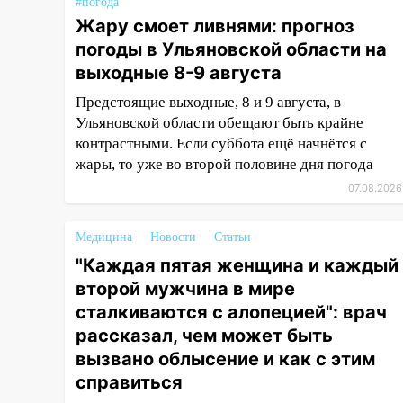
760 тысяч рублей
#погода
Жару смоет ливнями: прогноз
12:20
В Чердаклинском районе
погоды в Ульяновской области на
столкнулись «Лада» и
выходные 8-9 августа
Chevrolet: пострадал 14-летний
подросток
Предстоящие выходные, 8 и 9 августа, в
Ульяновской области обещают быть крайне
12:00
Где есть бензин в
контрастными. Если суббота ещё начнётся с
Ульяновске 7 августа: список
жары, то уже во второй половине дня погода
АЗС
07.08.2026
11:50
Заснул рядом с ребёнком
и случайно задушил его: суд
Медицина
Новости
Статьи
вынес приговор
"Каждая пятая женщина и каждый
11:38
В Ленинском районе
второй мужчина в мире
пожар полностью уничтожил
сталкиваются с алопецией": врач
дачный дом и сарай
рассказал, чем может быть
11:38
В Госдуме предложили
вызвано облысение и как с этим
отменить ЕГЭ с 2027 года
справиться
11:25
В Ульяновске ИИ будет