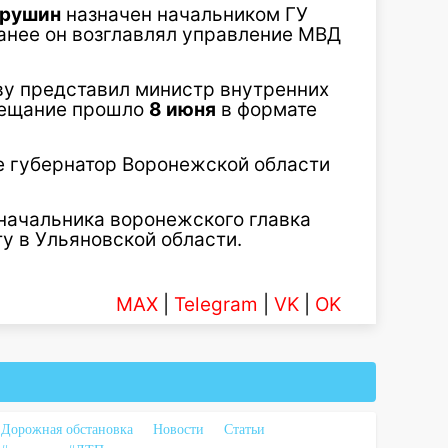
трушин
назначен начальником ГУ
анее он возглавлял управление МВД
ву представил министр внутренних
вещание прошло
8 июня
в формате
е губернатор Воронежской области
начальника воронежского главка
у в Ульяновской области.
MAX
|
Telegram
|
VK
|
OK
Дорожная обстановка
Новости
Статьи