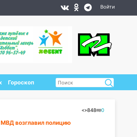
Войти
х
Гороскоп
848
0
 МВД возглавил полицию