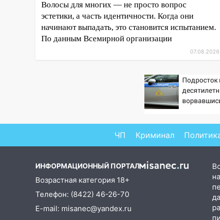
Волосы для многих — не просто вопрос
выявлять нарушителей на
эстетики, а часть идентичности. Когда они
контейнерных площадках
начинают выпадать, это становится испытанием.
11:20
Ульяновская
По данным Всемирной организации
шахматистка Валерия
07.08.2026
Клейменова выиграла два
золота в составе сборной мира
Подросток 
11:16
В Ульяновске открыли
десятилетн
памятную доску декабристу
ворвавшись
Кондратию Рылееву
10:40
В Ульяновске спасатели
ЧП
Криминал
Политик
ночью нашли потерявшегося в
заброшенных садах 79-летнего
мужчину
ИНФОРМАЦИОННЫЙ ПОРТАЛ
В
на
10:26
На нескольких улицах
Возрастная категория 18+
п
Ульяновска временно
Телефон: (8422) 46-26-70
д
отключили холодную воду
р
E-mail: misanec@yandex.ru
10:14
п
В Ульяновске двоих