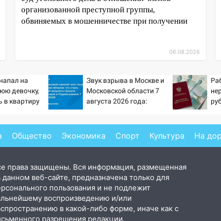
организованной преступной группы,
обвиняемых в мошенничестве при получении
06.08.2026
напал на
Звук взрыва в Москве и
Ра
юю девочку,
Московской области 7
не
 в квартиру
августа 2026 года:
ру
Причины, источник,
пен
откуда был громкий
Pr
хлопок
а
Общество
Экономика
Спорт
Культура
На до
се права защищены. Вся информация, размещенная
 данном веб-сайте, предназначена только для
ерсонального пользования и не подлежит
альнейшему воспроизведению и/или
аспространению в какой-либо форме, иначе как с
исьменного разрешения редакции.