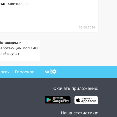
заправиться, а
06.08.2026
ботающим, и
работающим: по 27 400
блей вручат
сионерам в сентябре -
imaMedia.ru
рогах
Гороскоп
Скачать приложение:
Наша статистика: