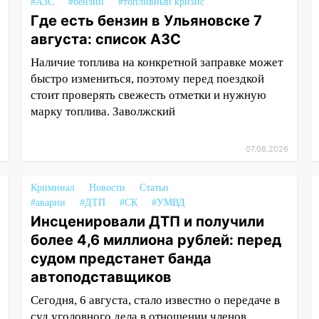
#АЗС
#бензин
#топливный кризис
Где есть бензин в Ульяновске 7
августа: список АЗС
Наличие топлива на конкретной заправке может
быстро измениться, поэтому перед поездкой
стоит проверять свежесть отметки и нужную
марку топлива. Заволжский
07.08.2026
Криминал
Новости
Статьи
#аварии
#ДТП
#СК
#УМВД
Инсценировали ДТП и получили
более 4,6 миллиона рублей: перед
судом предстанет банда
автоподставщиков
Сегодня, 6 августа, стало известно о передаче в
суд уголовного дела в отношении членов