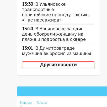
13:30
В Ульяновске
транспортные
полицейские проведут акцию
«Час пассажира»
13:20
В Ульяновске за один
день обокрали женщину на
пляже и подростка в сквере
13:01
В Димитровграде
мужчина выбросил из машины
страйкбольную гранату: его
задержали
Другие новости
12:34
На Ульяновскую область
надвигается сильнейшая
непогода: град и шквал до 27
м/с
12:31
Ульяновец хотел купить
иномарку из Европы и потерял
Новости
Статьи