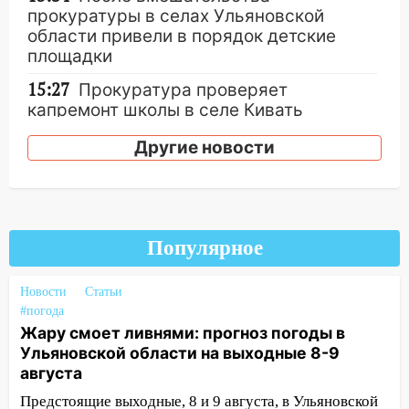
прокуратуры в селах Ульяновской
области привели в порядок детские
площадки
15:27
Прокуратура проверяет
капремонт школы в селе Кивать
15:08
В Кузоватово после прокурорской
Другие новости
проверки обновили разметку на
пешеходных переходах
14:40
На проспекте Гая в Ульяновске
запретили остановку автомобилей на
Популярное
50-метровом участке
14:22
В Новом городе 8 августа пройдет
Новости
Статьи
большой фестиваль «Наше время» с
#погода
мотофристайлом и концертом
Жару смоет ливнями: прогноз погоды в
«Мураками»
Ульяновской области на выходные 8-9
августа
14:04
Жару смоет ливнями: прогноз
Предстоящие выходные, 8 и 9 августа, в Ульяновской
погоды в Ульяновской области на