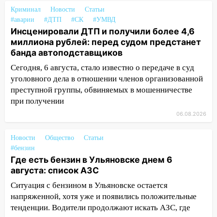
Валерия Клейменова выиграла два
Криминал
Новости
Статьи
золота в составе сборной мира
#аварии
#ДТП
#СК
#УМВД
11:16
Инсценировали ДТП и получили более 4,6
В Ульяновске открыли памятную
миллиона рублей: перед судом предстанет
доску декабристу Кондратию Рылееву
банда автоподставщиков
10:40
В Ульяновске спасатели ночью
Сегодня, 6 августа, стало известно о передаче в суд
нашли потерявшегося в заброшенных
уголовного дела в отношении членов организованной
садах 79-летнего мужчину
преступной группы, обвиняемых в мошенничестве
10:26
На нескольких улицах Ульяновска
при получении
временно отключили холодную воду
06.08.2026
10:14
В Ульяновске двоих участников
коррупционной схемы при ЦГКБ
Новости
Общество
Статьи
отправили в колонию на 7 и 8 лет
#бензин
Где есть бензин в Ульяновске днем 6
09:52
Ночью беспилотники сбили над
августа: список АЗС
соседними Татарстаном и Саратовской
Ситуация с бензином в Ульяновске остается
областью
напряженной, хотя уже и появились положительные
09:41
Диана Шурыгина уверовала в
тенденции. Водители продолжают искать АЗС, где