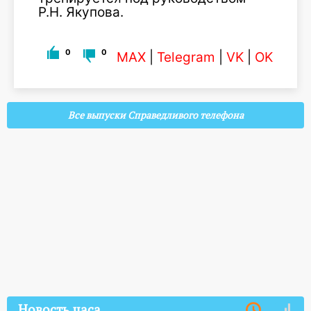
Р.Н. Якупова.
0
0
MAX
|
Telegram
|
VK
|
OK
Все выпуски Справедливого телефона
Новость часа