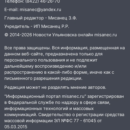
Телефон: (8422) 46-26-70
принесет прилив творческой энергии и
E-mail: misanec@yandex.ru
отличные шансы исправить старые
ошибки
Главный редактор - Мисанец З.Ф.
06.08.2026
Учредитель - ИП Мисанец Р.Р.
23:20
© 2014-2026 Новости Ульяновска онлайн
misanec.ru
Прогноз погоды на 7 августа в
Ульяновской области
Все права защищены. Вся информация, размещенная на
20:04
Ульяновцев приглашают на забег,
данном веб-сайте, предназначена только для
посвящённый Дню воздушного флота
персонального пользования и не подлежит
России
дальнейшему воспроизведению и/или
распространению в какой-либо форме, иначе как с
19:12
В Ульяновской области
письменного разрешения редакции.
руководителя частной компании
Редакция может не разделять мнение авторов.
наказали за сокрытие прошлого своего
сотрудник
"Информационный портал misanec.ru" зарегистрирован
в Федеральной службе по надзору в сфере связи,
18:02
В Ульяновск едут звезды
информационных технологий и массовых
баскетбола!
коммуникаций. Свидетельство о регистрации средства
массовой информации ЭЛ №ФС 77 - 61045 от
17:08
Ульяновский областной суд
05.03.2015
оставил в силе приговор руководству