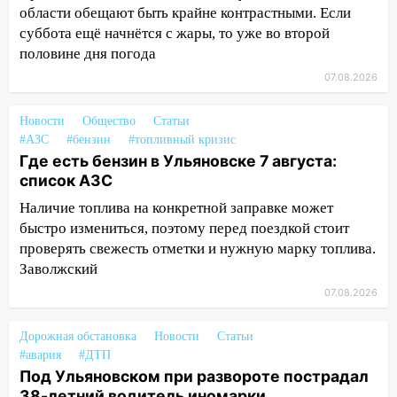
области обещают быть крайне контрастными. Если
выходные 8-9 августа
суббота ещё начнётся с жары, то уже во второй
13:30
В Ульяновске транспортные
половине дня погода
полицейские проведут акцию «Час
07.08.2026
пассажира»
13:20
В Ульяновске за один день
Новости
Общество
Статьи
обокрали женщину на пляже и
#АЗС
#бензин
#топливный кризис
подростка в сквере
Где есть бензин в Ульяновске 7 августа:
список АЗС
13:01
В Димитровграде мужчина
Наличие топлива на конкретной заправке может
выбросил из машины страйкбольную
быстро измениться, поэтому перед поездкой стоит
гранату: его задержали
проверять свежесть отметки и нужную марку топлива.
12:34
На Ульяновскую область
Заволжский
надвигается сильнейшая непогода: град
07.08.2026
и шквал до 27 м/с
12:31
Ульяновец хотел купить иномарку
Дорожная обстановка
Новости
Статьи
из Европы и потерял 760 тысяч рублей
#авария
#ДТП
Под Ульяновском при развороте пострадал
12:20
В Чердаклинском районе
38-летний водитель иномарки