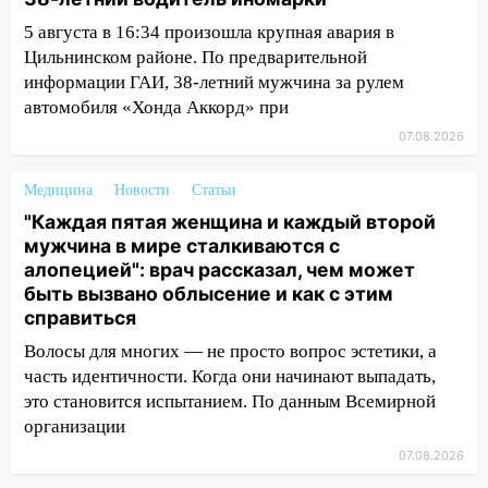
столкнулись «Лада» и Chevrolet:
5 августа в 16:34 произошла крупная авария в
пострадал 14-летний подросток
Цильнинском районе. По предварительной
12:00
Где есть бензин в Ульяновске 7
информации ГАИ, 38-летний мужчина за рулем
августа: список АЗС
автомобиля «Хонда Аккорд» при
11:50
07.08.2026
Заснул рядом с ребёнком и
случайно задушил его: суд вынес
приговор
Медицина
Новости
Статьи
"Каждая пятая женщина и каждый второй
11:38
В Ленинском районе пожар
мужчина в мире сталкиваются с
полностью уничтожил дачный дом и
алопецией": врач рассказал, чем может
сарай
быть вызвано облысение и как с этим
11:38
справиться
В Госдуме предложили отменить
ЕГЭ с 2027 года
Волосы для многих — не просто вопрос эстетики, а
часть идентичности. Когда они начинают выпадать,
11:25
В Ульяновске ИИ будет выявлять
это становится испытанием. По данным Всемирной
нарушителей на контейнерных
организации
площадках
07.08.2026
11:20
Ульяновская шахматистка