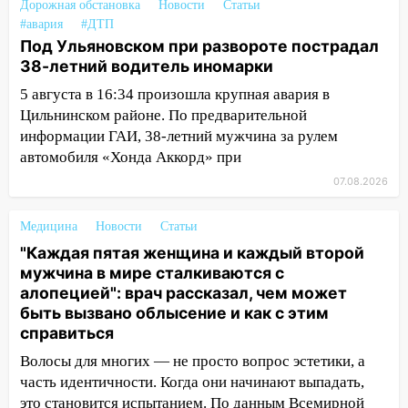
Дорожная обстановка
Новости
Статьи
11:50
Заснул рядом с ребёнком и
#авария
#ДТП
случайно задушил его: суд вынес
Под Ульяновском при развороте пострадал
приговор
38-летний водитель иномарки
11:38
5 августа в 16:34 произошла крупная авария в
В Ленинском районе пожар
полностью уничтожил дачный дом и
Цильнинском районе. По предварительной
сарай
информации ГАИ, 38-летний мужчина за рулем
автомобиля «Хонда Аккорд» при
11:38
В Госдуме предложили отменить
07.08.2026
ЕГЭ с 2027 года
11:25
В Ульяновске ИИ будет выявлять
Медицина
Новости
Статьи
нарушителей на контейнерных
"Каждая пятая женщина и каждый второй
площадках
мужчина в мире сталкиваются с
алопецией": врач рассказал, чем может
11:20
Ульяновская шахматистка
быть вызвано облысение и как с этим
Валерия Клейменова выиграла два
справиться
золота в составе сборной мира
Волосы для многих — не просто вопрос эстетики, а
11:16
В Ульяновске открыли памятную
часть идентичности. Когда они начинают выпадать,
доску декабристу Кондратию Рылееву
это становится испытанием. По данным Всемирной