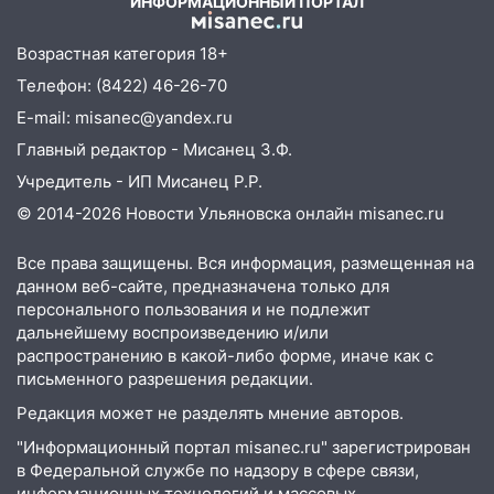
ИНФОРМАЦИОННЫЙ ПОРТАЛ
23:20
Прогноз погоды на 7 августа в
Ульяновской области
Возрастная категория 18+
20:04
Ульяновцев приглашают на забег,
Телефон: (8422) 46-26-70
посвящённый Дню воздушного флота
E-mail: misanec@yandex.ru
России
Главный редактор - Мисанец З.Ф.
19:12
В Ульяновской области
Учредитель - ИП Мисанец Р.Р.
руководителя частной компании
© 2014-2026 Новости Ульяновска онлайн
misanec.ru
наказали за сокрытие прошлого своего
сотрудник
Все права защищены. Вся информация, размещенная на
18:02
В Ульяновск едут звезды
данном веб-сайте, предназначена только для
баскетбола!
персонального пользования и не подлежит
дальнейшему воспроизведению и/или
17:08
Ульяновский областной суд
распространению в какой-либо форме, иначе как с
оставил в силе приговор руководству
письменного разрешения редакции.
«УльяновскФармации» за махинации на
Редакция может не разделять мнение авторов.
3,2 млн рублей
"Информационный портал misanec.ru" зарегистрирован
16:09
Ветераны легкой атлетики из
в Федеральной службе по надзору в сфере связи,
Ульяновска успешно выступили на
информационных технологий и массовых