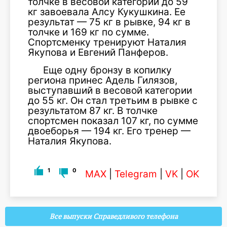
толчке в весовой категории до 59
кг завоевала Алсу Кукушкина. Ее
результат — 75 кг в рывке, 94 кг в
толчке и 169 кг по сумме.
Спортсменку тренируют Наталия
Якупова и Евгений Панферов.
Еще одну бронзу в копилку
региона принес Адель Гилязов,
выступавший в весовой категории
до 55 кг. Он стал третьим в рывке с
результатом 87 кг. В толчке
спортсмен показал 107 кг, по сумме
двоеборья — 194 кг. Его тренер —
Наталия Якупова.
1
0
MAX
|
Telegram
|
VK
|
OK
Все выпуски Справедливого телефона