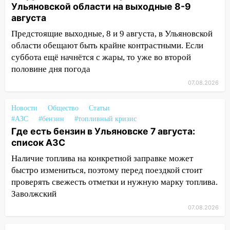
Ульяновской области на выходные 8-9
13:20
В Ульяновске за один день
августа
обокрали женщину на пляже и
Предстоящие выходные, 8 и 9 августа, в Ульяновской
подростка в сквере
области обещают быть крайне контрастными. Если
13:01
В Димитровграде мужчина
суббота ещё начнётся с жары, то уже во второй
выбросил из машины страйкбольную
половине дня погода
гранату: его задержали
07.08.2026
12:34
На Ульяновскую область
Новости
надвигается сильнейшая непогода: град
Общество
Статьи
#АЗС
#бензин
#топливный кризис
и шквал до 27 м/с
Где есть бензин в Ульяновске 7 августа:
12:31
Ульяновец хотел купить иномарку
список АЗС
из Европы и потерял 760 тысяч рублей
Наличие топлива на конкретной заправке может
12:20
В Чердаклинском районе
быстро измениться, поэтому перед поездкой стоит
столкнулись «Лада» и Chevrolet:
проверять свежесть отметки и нужную марку топлива.
пострадал 14-летний подросток
Заволжский
07.08.2026
12:00
Где есть бензин в Ульяновске 7
августа: список АЗС