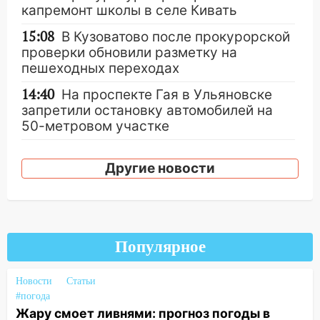
капремонт школы в селе Кивать
15:08
В Кузоватово после прокурорской
проверки обновили разметку на
пешеходных переходах
14:40
На проспекте Гая в Ульяновске
запретили остановку автомобилей на
50-метровом участке
14:22
В Новом городе 8 августа пройдет
большой фестиваль «Наше время» с
Другие новости
мотофристайлом и концертом
«Мураками»
14:04
Жару смоет ливнями: прогноз
погоды в Ульяновской области на
Популярное
выходные 8-9 августа
13:30
Новости
В Ульяновске транспортные
Статьи
#погода
полицейские проведут акцию «Час
Жару смоет ливнями: прогноз погоды в
пассажира»