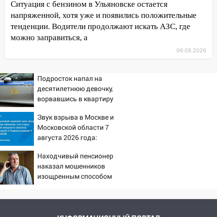
Ситуация с бензином в Ульяновске остается
08:22
Подросток на питбайке сбил
напряженной, хотя уже и появились положительные
велосипедистку: пострадали двое
тенденции. Водители продолжают искать АЗС, где
07:20
Жара возвращается: ожидается
можно заправиться, а
знойный и сухой четверг
06.08.2026
06:00
Под Ульяновском при развороте
пострадал 38-летний водитель
Подросток напал на
иномарки
десятилетнюю девочку,
ворвавшись в квартиру
05:00
«Каждая пятая женщина и каждый
второй мужчина в мире сталкиваются с
Звук взрыва в Москве и
алопецией»: врач рассказал, чем может
Московской области 7
быть вызвано облысение и как с этим
августа 2026 года:
справиться
Причины, источник,
Находчивый пенсионер
откуда был громкий
03:30
Гороскоп на 7 августа: пятница
наказал мошенников
хлопок
принесет прилив творческой энергии и
изощренным способом
отличные шансы исправить старые
ошибки
06.08.2026