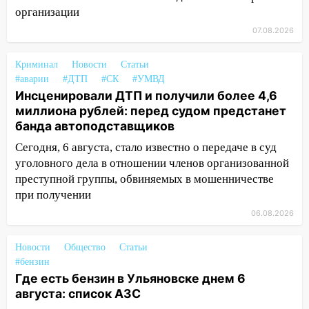
10:40
В Ульяновске спасатели ночью
организации
нашли потерявшегося в заброшенных
07.08.2026
садах 79-летнего мужчину
Криминал
Новости
Статьи
10:26
На нескольких улицах Ульяновска
#аварии
#ДТП
#СК
#УМВД
временно отключили холодную воду
Инсценировали ДТП и получили более 4,6
10:14
В Ульяновске двоих участников
миллиона рублей: перед судом предстанет
коррупционной схемы при ЦГКБ
банда автоподставщиков
отправили в колонию на 7 и 8 лет
Сегодня, 6 августа, стало известно о передаче в суд
уголовного дела в отношении членов организованной
09:52
Ночью беспилотники сбили над
преступной группы, обвиняемых в мошенничестве
соседними Татарстаном и Саратовской
областью
при получении
06.08.2026
09:41
Диана Шурыгина уверовала в
Бога в СИЗО
Новости
Общество
Статьи
09:35
В Ульяновске директора фирмы
#бензин
будут судить за неуплату налогов на 48
Где есть бензин в Ульяновске днем 6
млн рублей
августа: список АЗС