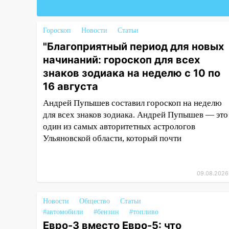
Люксембург дерево упало на
автомобиль
Гороскоп
Новости
Статьи
13:00
«Благоприятный период
"Благоприятный период для новых
для новых начинаний: гороскоп
для всех знаков зодиака на
начинаний: гороскоп для всех
неделю с 10 по 16 августа
знаков зодиака на неделю с 10 по
16 августа
13:00
На проспекте Тюленева в
Ульяновске образовалось
Андрей Пупышев составил гороскоп на неделю
«море»
для всех знаков зодиака. Андрей Пупышев — это
один из самых авторитетных астрологов
12:57
В Ульяновской области
Ульяновской области, который почти
ожидается крупный град
12:11
Где есть бензин в
Ульяновске 9 августа: список
09.08.2026
АЗС
11:55
Соцсети: светофор упал
Новости
Общество
Статьи
на машину во время сильного
#автомобили
#бензин
#топливо
ливня в Ульяновске
Евро-3 вместо Евро-5: что