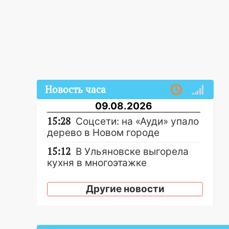
Новость часа
09.08.2026
15:28
Соцсети: на «Ауди» упало
дерево в Новом городе
15:12
В Ульяновске выгорела
кухня в многоэтажке
14:18
Гинеколог рассказала о
Другие новости
том, с какими сложностями
сталкиваются молодые мамы
13:02
Соцсети: на улице Розы