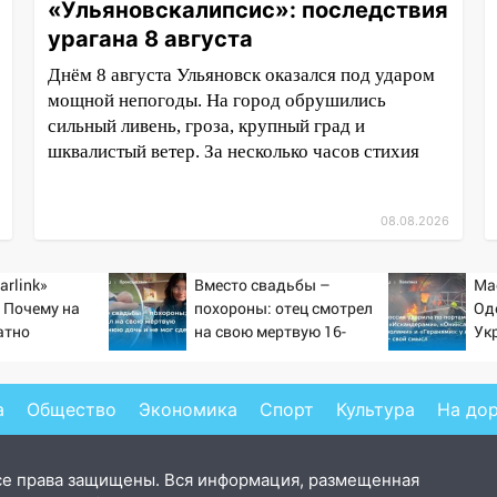
«Ульяновскалипсис»: последствия
урагана 8 августа
Днём 8 августа Ульяновск оказался под ударом
мощной непогоды. На город обрушились
сильный ливень, гроза, крупный град и
шквалистый ветер. За несколько часов стихия
08.08.2026
arlink»
Вместо свадьбы –
Ма
 Почему на
похороны: отец смотрел
Од
атно
на свою мертвую 16-
Ук
ь точность
летнюю дочь и не мог
но
по объектам
сдержать слезы
уд
20
а
Общество
Экономика
Спорт
Культура
На до
се права защищены. Вся информация, размещенная