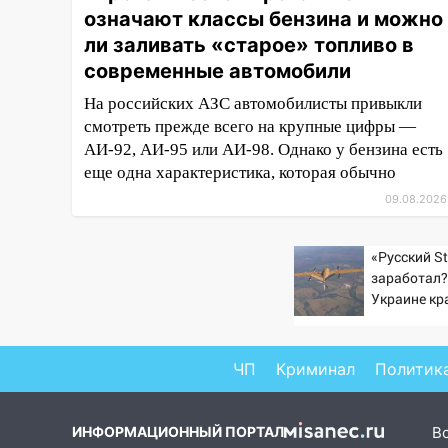
означают классы бензина и можно
11:00
В Ульяновской области
ли заливать «старое» топливо в
люди в СНТ сидят без света
современные автомобили
10:13
Прокуратура подвела
На российских АЗС автомобилисты привыкли
итоги недели в Ульяновской
смотреть прежде всего на крупные цифры —
области
АИ-92, АИ-95 или АИ-98. Однако у бензина есть
09:18
Из-за ливня
еще одна характеристика, которая обычно
заблокировано движение
09.08.2026
трамваев в Ульяновске
09:15
Ураган, изнасилование
«Русский St
ребенка, автоподставы и атака
заработал?
беспилотников: важные итоги
Украине кр
прошедшей недели в
увеличилас
Ульяновской области
попаданий 
ВСУ
ЧП
Криминал
Политик
08:20
В Ульяновске
восстановили трамвайную и
троллейбусную
ИНФОРМАЦИОННЫЙ ПОРТАЛ
В
инфраструктуру после шторма.