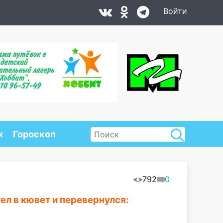
Войти
х
Гороскоп
792
0
ел в кювет и перевернулся: