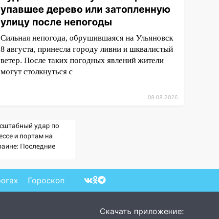
упавшее дерево или затопленную
улицу после непогоды
Сильная непогода, обрушившаяся на Ульяновск
8 августа, принесла городу ливни и шквалистый
ветер. После таких погодных явлений жители
могут столкнуться с
08.08.2026
сштабный удар по
ессе и портам на
раине: Последние
вости, подробности об
арах России 9 августа
26 года
рогах
Гороскоп
Скачать приложение: