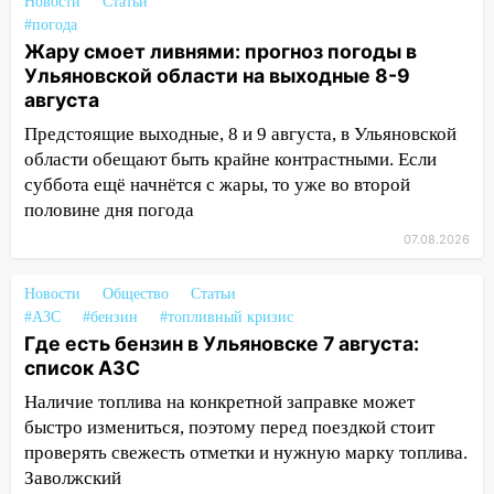
за абонементы закрывшегося фитнес-
Новости
Статьи
клуба «Рекорд-Fitness»
#погода
Жару смоет ливнями: прогноз погоды в
15:34
После вмешательства
Ульяновской области на выходные 8-9
прокуратуры в селах Ульяновской
августа
области привели в порядок детские
Предстоящие выходные, 8 и 9 августа, в Ульяновской
площадки
области обещают быть крайне контрастными. Если
15:27
Прокуратура проверяет
суббота ещё начнётся с жары, то уже во второй
капремонт школы в селе Кивать
половине дня погода
07.08.2026
15:08
В Кузоватово после прокурорской
проверки обновили разметку на
пешеходных переходах
Новости
Общество
Статьи
#АЗС
#бензин
#топливный кризис
14:40
На проспекте Гая в Ульяновске
Где есть бензин в Ульяновске 7 августа:
запретили остановку автомобилей на
список АЗС
50-метровом участке
Наличие топлива на конкретной заправке может
14:22
В Новом городе 8 августа пройдет
быстро измениться, поэтому перед поездкой стоит
большой фестиваль «Наше время» с
проверять свежесть отметки и нужную марку топлива.
мотофристайлом и концертом
Заволжский