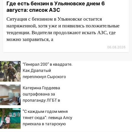
Где есть бензин в Ульяновске днем 6
площадках
августа: список АЗС
11:20
Ульяновская шахматистка
Ситуация с бензином в Ульяновске остается
Валерия Клейменова выиграла два
напряженной, хотя уже и появились положительные
золота в составе сборной мира
тенденции. Водители продолжают искать АЗС, где
11:16
В Ульяновске открыли памятную
можно заправиться, а
доску декабристу Кондратию Рылееву
06.08.2026
10:40
В Ульяновске спасатели ночью
нашли потерявшегося в заброшенных
“Генерал 200” в квадрате.
садах 79-летнего мужчину
Как Драпатый
переплюнул Сырского
10:26
На нескольких улицах Ульяновска
временно отключили холодную воду
Катерина Гордеева
оштрафована за
10:14
В Ульяновске двоих участников
пропаганду ЛГБТ в
коррупционной схемы при ЦГКБ
интернете - Новости на
отправили в колонию на 7 и 8 лет
"С каждым годом меня
Вести.ru
тянет сюда": певица Алсу
09:52
Ночью беспилотники сбили над
приехала в татарскую
соседними Татарстаном и Саратовской
деревню, где прошло ее