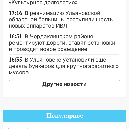
«Культурное долголетие»
17:16
В реанимацию Ульяновской
областной больницы поступили шесть
новых аппаратов ИВЛ
16:51
В Чердаклинском районе
ремонтируют дороги, ставят остановки
и проводят новое освещение
16:35
В Ульяновске установили ещё
девять бункеров для крупногабаритного
мусора
16:26
В Ульяновске бесплатно покажут
Другие новости
матч «Волги» под открытым небом
16:12
В Ульяновском госуниверситете
разработают отечественный прибор для
цифровой ПЦР
Популярное
15:47
Ульяновцы могут вернуть деньги