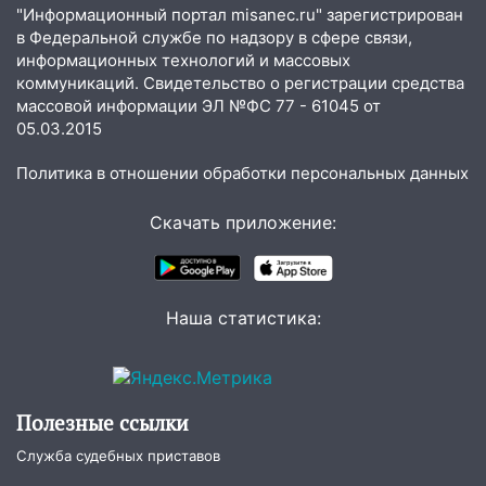
быть вызвано облысение и как с этим
"Информационный портал misanec.ru" зарегистрирован
справиться
в Федеральной службе по надзору в сфере связи,
информационных технологий и массовых
03:30
Гороскоп на 7 августа: пятница
коммуникаций. Свидетельство о регистрации средства
принесет прилив творческой энергии и
массовой информации ЭЛ №ФС 77 - 61045 от
отличные шансы исправить старые
05.03.2015
ошибки
06.08.2026
Политика в отношении обработки персональных данных
23:20
Прогноз погоды на 7 августа в
Скачать приложение:
Ульяновской области
20:04
Ульяновцев приглашают на забег,
посвящённый Дню воздушного флота
России
Наша статистика:
19:12
В Ульяновской области
руководителя частной компании
наказали за сокрытие прошлого своего
Полезные ссылки
сотрудник
Служба судебных приставов
18:02
В Ульяновск едут звезды