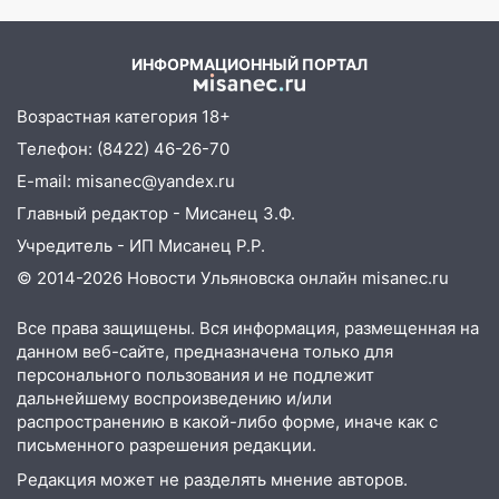
областью
детство 07/08/2026 –
Новости
09:41
Диана Шурыгина уверовала в
ИНФОРМАЦИОННЫЙ ПОРТАЛ
Бога в СИЗО
09:35
В Ульяновске директора фирмы
Возрастная категория 18+
будут судить за неуплату налогов на 48
Телефон: (8422) 46-26-70
млн рублей
E-mail: misanec@yandex.ru
08:22
Подросток на питбайке сбил
Главный редактор - Мисанец З.Ф.
велосипедистку: пострадали двое
Учредитель - ИП Мисанец Р.Р.
07:20
Жара возвращается: ожидается
© 2014-2026 Новости Ульяновска онлайн
misanec.ru
знойный и сухой четверг
Все права защищены. Вся информация, размещенная на
06:00
Под Ульяновском при развороте
данном веб-сайте, предназначена только для
пострадал 38-летний водитель
персонального пользования и не подлежит
иномарки
дальнейшему воспроизведению и/или
распространению в какой-либо форме, иначе как с
05:00
«Каждая пятая женщина и каждый
письменного разрешения редакции.
второй мужчина в мире сталкиваются с
алопецией»: врач рассказал, чем может
Редакция может не разделять мнение авторов.