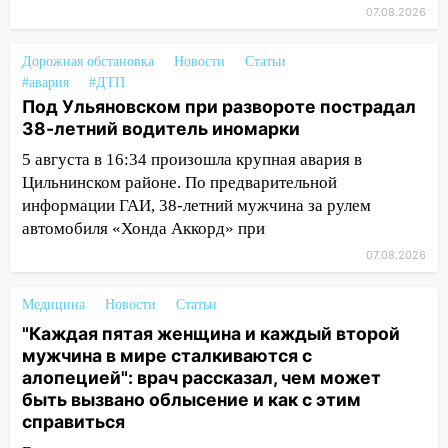
«Мураками»
07.08.2026
14:04
Жару смоет ливнями: прогноз
погоды в Ульяновской области на
Дорожная обстановка
Новости
Статьи
выходные 8-9 августа
#авария
#ДТП
Под Ульяновском при развороте пострадал
13:30
В Ульяновске транспортные
38-летний водитель иномарки
полицейские проведут акцию «Час
5 августа в 16:34 произошла крупная авария в
пассажира»
Цильнинском районе. По предварительной
13:20
В Ульяновске за один день
информации ГАИ, 38-летний мужчина за рулем
обокрали женщину на пляже и
автомобиля «Хонда Аккорд» при
подростка в сквере
07.08.2026
13:01
В Димитровграде мужчина
выбросил из машины страйкбольную
Медицина
Новости
Статьи
гранату: его задержали
"Каждая пятая женщина и каждый второй
мужчина в мире сталкиваются с
12:34
На Ульяновскую область
алопецией": врач рассказал, чем может
надвигается сильнейшая непогода: град
быть вызвано облысение и как с этим
и шквал до 27 м/с
справиться
12:31
Ульяновец хотел купить иномарку