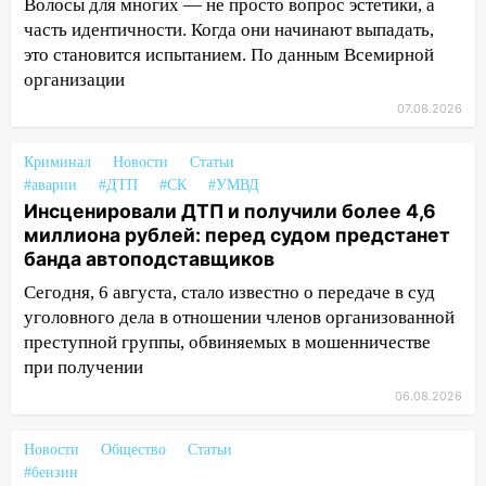
Волосы для многих — не просто вопрос эстетики, а
из Европы и потерял 760 тысяч рублей
часть идентичности. Когда они начинают выпадать,
это становится испытанием. По данным Всемирной
12:20
В Чердаклинском районе
организации
столкнулись «Лада» и Chevrolet:
пострадал 14-летний подросток
07.08.2026
12:00
Где есть бензин в Ульяновске 7
Криминал
Новости
Статьи
августа: список АЗС
#аварии
#ДТП
#СК
#УМВД
Инсценировали ДТП и получили более 4,6
11:50
Заснул рядом с ребёнком и
миллиона рублей: перед судом предстанет
случайно задушил его: суд вынес
банда автоподставщиков
приговор
Сегодня, 6 августа, стало известно о передаче в суд
11:38
В Ленинском районе пожар
уголовного дела в отношении членов организованной
полностью уничтожил дачный дом и
преступной группы, обвиняемых в мошенничестве
сарай
при получении
11:38
В Госдуме предложили отменить
06.08.2026
ЕГЭ с 2027 года
11:25
В Ульяновске ИИ будет выявлять
Новости
Общество
Статьи
#бензин
нарушителей на контейнерных