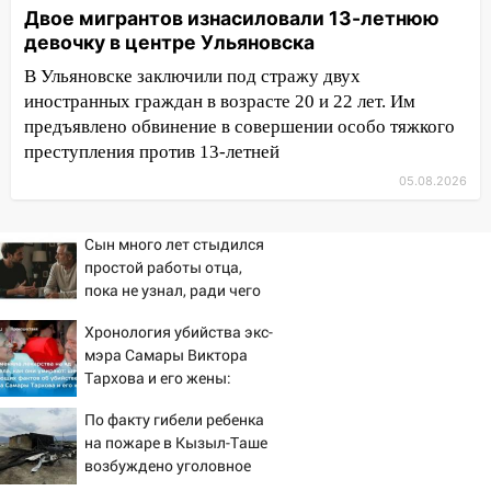
Двое мигрантов изнасиловали 13-летнюю
09:25
Вынесли приговор дебоширам,
девочку в центре Ульяновска
избившим мужчину в трамвае
В Ульяновске заключили под стражу двух
08:27
Ульяновская полиция получила
иностранных граждан в возрасте 20 и 22 лет. Им
один из шести уникальных автомобилей
предъявлено обвинение в совершении особо тяжкого
в России
преступления против 13-летней
07:02
Жара отступит: какой будет
05.08.2026
погода в Ульяновске днем 5 августа
06:10
Двое мигрантов изнасиловали 13-
Сын много лет стыдился
летнюю девочку в центре Ульяновска
простой работы отца,
пока не узнал, ради чего
06:00
Мертвеца выкопали, посадили в
тот отказался от карьеры
мешок и попытались утопить в Волге
Хронология убийства экс-
- история одной семьи
мэра Самары Виктора
05:30
Астрологи назвали самый
Тархова и его жены:
опасный день августа: что ждет каждый
шесть шокирующих
знак 5 августа
По факту гибели ребенка
фактов, новые
на пожаре в Кызыл-Таше
подробности
04.08.2026
возбуждено уголовное
23:27
Прокуратура проверяет
дело