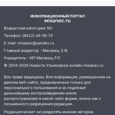
капремонт школы в посёлке Налейка
22:33
Прокуратура проверяет
ИНФОРМАЦИОННЫЙ ПОРТАЛ
спортивные объекты в Старой Майне
21:01
Ульяновцев приглашают сдать
Возрастная категория 18+
кровь: День донора пройдёт 6 августа
Телефон: (8422) 46-26-70
20:17
E-mail: misanec@yandex.ru
Ульяновская область девятую
неделю подряд удерживает самые
Главный редактор - Мисанец З.Ф.
низкие цены на подсолнечное масло
Учредитель - ИП Мисанец Р.Р.
19:33
Коровы-рекордсменки: в
© 2014-2026 Новости Ульяновска онлайн
misanec.ru
Ульяновской области выросли надои
молока
Все права защищены. Вся информация, размещенная на
данном веб-сайте, предназначена только для
18:20
В Ульяновской области до конца
персонального пользования и не подлежит
года благоустроят 20 родников
дальнейшему воспроизведению и/или
распространению в какой-либо форме, иначе как с
17:27
В Ульяновской области 114 детей-
письменного разрешения редакции.
сирот получили жильё с начала года
Редакция может не разделять мнение авторов.