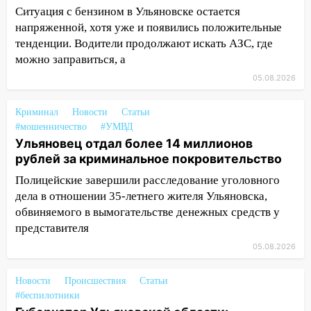
миллионов рублей за криминальное
Ситуация с бензином в Ульяновске остается
покровительство
напряженной, хотя уже и появились положительные
тенденции. Водители продолжают искать АЗС, где
15:32
На «кольце» кроссовер сбил 18-
можно заправиться, а
летнего мопедиста
05.08.2026
15:00
В Ульяновске после тройного ДТП
госпитализировали 25-летнего байкера
Криминал
Новости
Статьи
14:32
На Ульяновскую область
#мошенничество
#УМВД
надвигается жара
Ульяновец отдал более 14 миллионов
рублей за криминальное покровительство
14:08
Пешеход переходил по «зебре»:
Полицейские завершили расследование уголовного
подробности серьезной аварии на
дела в отношении 35-летнего жителя Ульяновска,
Фруктовой
обвиняемого в вымогательстве денежных средств у
13:30
В Димитровграде на улице
представителя
Трудовой горело здание
05.08.2026
13:00
Водитель без прав врезался в
припаркованный автомобиль
Новости
Происшествия
Статьи
#беспилотники
12:37
Переезжал «зебру» на