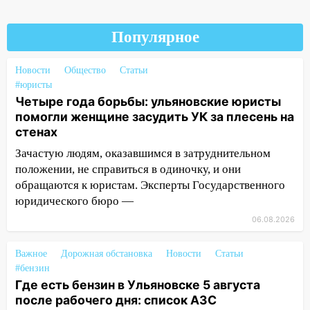
18:00
Мотофристайл, рок и силовой
экстрим: в Ульяновске пройдет
Популярное
большой фестиваль «Наше время»
Новости
Общество
Статьи
17:30
Где есть бензин в Ульяновске 5
#юристы
августа после рабочего дня: список АЗС
Четыре года борьбы: ульяновские юристы
17:05
«Обыск» по видеосвязи: в
помогли женщине засудить УК за плесень на
Ульяновске задержали 19-летнюю
стенах
сообщницу мошенников
Зачастую людям, оказавшимся в затруднительном
положении, не справиться в одиночку, и они
16:12
Едва не перерезал горло: в
обращаются к юристам. Эксперты Государственного
Вешкайме посиделки с судимым
юридического бюро —
знакомым закончились для женщины
больницей
06.08.2026
16:06
18-летняя девушка без прав
Важное
Дорожная обстановка
Новости
Статьи
перевернулась на мопеде и попала в
#бензин
больницу
Где есть бензин в Ульяновске 5 августа
15:59
Ульяновец отдал более 14
после рабочего дня: список АЗС