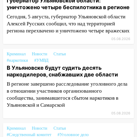
Губернатор Ульяновской области:
велосипеде и попал под колеса
уничтожено четыре беспилотника в регионе
12:18
Вспыхнул изнутри: в
Сегодня, 5 августа, губернатор Ульяновской области
Железнодорожном районе горела дача
Алексей Русских сообщил, что над территорией
региона перехвачено и уничтожено четыре вражеских
11:33
В Засвияжье под колёса авто
05.08.2026
попал мужчина
11:17
В Радищевском районе сгорели
Криминал
Новости
Статьи
хозяйственные постройки
#наркотики
#УМВД
В Ульяновске будут судить десять
11:00
В Канадее горел жилой дом
наркодилеров, снабжавших две области
10:18
Губернатор Ульяновской области:
В регионе завершено расследование уголовного дела
уничтожено четыре беспилотника в
в отношении участников организованного
регионе
сообщества, занимавшегося сбытом наркотиков в
Ульяновской и Самарской
10:00
В Ульяновске дотла сгорел
легковой автомобиль
05.08.2026
09:39
В Ульяновске будут судить десять
Криминал
Новости
Статьи
наркодилеров, снабжавших две области
#Следственный комитет
#Уголовное дело