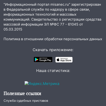
16:43
Дорожный сезон перевалил за
"Информационный портал misanec.ru" зарегистрирован
экватор: в Ульяновской области
в Федеральной службе по надзору в сфере связи,
обновили половину региональных трасс
информационных технологий и массовых
16:31
В Ульяновской области
коммуникаций. Свидетельство о регистрации средства
массовой информации ЭЛ №ФС 77 - 61045 от
капитально отремонтируют 101
05.03.2015
многоквартирный дом
16:30
Прогноз погоды в Ульяновской
Политика в отношении обработки персональных данных
области на 5 августа
Скачать приложение:
16:20
В Сурском районе сёла оказались
не защищены от лесных пожаров
16:12
Пуля пробила окно квартиры на
Наша статистика:
16-м этаже в Ульяновске
16:10
Прокуратура потребовала
усилить борьбу со свалками в
Инзенском районе
Полезные ссылки
16:06
Патриарх Кирилл оценил работу
Служба судебных приставов
Симбирской епархии