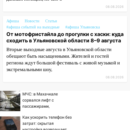
воду
08.08.2026
12:12
Прокуратура взяла на контроль
ДТП с шестилетним ребёнком на улице
Афиша
Новости
Статьи
Федерации
#афиша событий на выходные
#афиша Ульяновска
От мотофристайла до прогулки с хаски: куда
12:01
Пьяная женщина сбила
сходить в Ульяновской области 8–9 августа
шестилетнего ребёнка на улице
Федерации: возбуждено уголовное дело
Вторые выходные августа в Ульяновской области
обещают быть насыщенными. Жителей и гостей
11:16
В Ульяновске ищут 37-летнего
региона ждут большой фестиваль с живой музыкой и
мужчину, пропавшего ещё 19 июля
экстремальными шоу,
10:30
От мотофристайла до прогулки с
08.08.2026
хаски: куда сходить в Ульяновской
области 8–9 августа
МЧС: в Махачкале
сорвался лифт с
10:11
Директора ульяновской
пассажирами,
«Нефтяной топливной компании» будут
пострадали четыре
судить за неуплату 48,4 млн рублей
Как ускорить телефон без
человека
налогов
затрат: скрытая
настройка возвращает