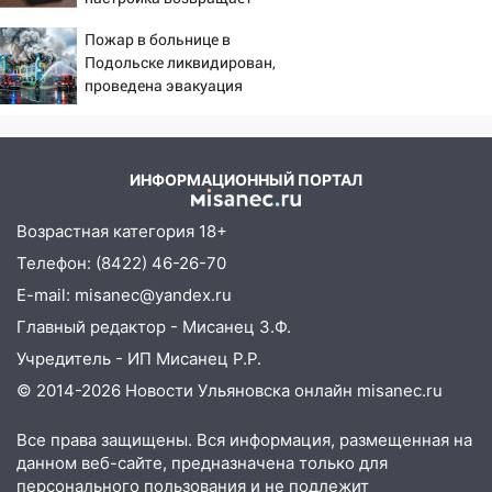
09:28
Дети на дорогах: пострадали
скорость смартфону
велосипедисты, мотоциклисты и
Пожар в больнице в
пешеходы. Обзор крупных аварий в
Подольске ликвидирован,
Ульяновской области
проведена эвакуация
08:30
Поджог со свечой, 16 сгоревших
домов и выстрел за водку
07:50
Какая погоды будет днем 8
ИНФОРМАЦИОННЫЙ ПОРТАЛ
августа
Возрастная категория 18+
06:45
Императорский мост в
Телефон: (8422) 46-26-70
Ульяновске останется закрытым до
утра 10 августа
E-mail: misanec@yandex.ru
Главный редактор - Мисанец З.Ф.
05:18
Судьба готовит сюрприз: гороскоп
на 8 августа — кому повезет с
Учредитель - ИП Мисанец Р.Р.
деньгами, а кого ждет неожиданная
© 2014-2026 Новости Ульяновска онлайн
misanec.ru
встреча
Все права защищены. Вся информация, размещенная на
04:47
В Ульяновской области объявили
данном веб-сайте, предназначена только для
ракетную опасность: звучат сирены
персонального пользования и не подлежит