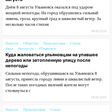
шторма
Днём 8 августа Ульяновск оказался под ударом
мощной непогоды. На город обрушились сильный
13:49
Стихия продолжает крушить
ливень, гроза, крупный град и шквалистый ветер. За
Ульяновск: дерево рухнуло на дом на
несколько часов стихия
Орджоникидзе
08.08.2026
13:47
На Нижней Террасе мощным
ветром вырвало дерево с корнем
Новости
Общество
Происшествия
Статьи
13:46
#жкх
#непогода
Сильный ветер сорвал крышу с
#Ульяновск
Куда жаловаться ульяновцам на упавшее
СТО на проспекте Созидателей
дерево или затопленную улицу после
13:35
Непогода продолжает бить по
непогоды
транспорту: в Ульяновске трамвай
Сильная непогода, обрушившаяся на Ульяновск 8
сошёл с рельсов
августа, принесла городу ливни и шквалистый ветер.
13:22
Упавшие деревья перекрыли
После таких погодных явлений жители могут
дороги в Ульяновске: фото
столкнуться с
08.08.2026
13:17
Непогода в Ульяновске не
закончится сегодня: сильные ливни
сохранятся 9 августа
Новости
Происшествия
Статьи