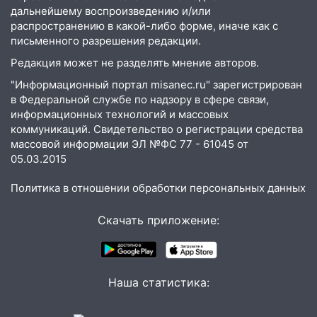
07.08.2026
дальнейшему воспроизведению и/или
распространению в какой-либо форме, иначе как с
20:40
Ульяновские аграрии смогут
письменного разрешения редакции.
купить тракторы с отсрочкой платежа
до декабря
Редакция может не разделять мнение авторов.
"Информационный портал misanec.ru" зарегистрирован
19:34
В следственном управлении
в Федеральной службе по надзору в сфере связи,
состоялось торжественное
информационных технологий и массовых
мероприятие, приуроченное к
коммуникаций. Свидетельство о регистрации средства
празднованию Дня сотрудника органов
массовой информации ЭЛ №ФС 77 - 61045 от
следствия Российской Федерации
05.03.2015
19:30
Ульяновцев приглашают
Политика в отношении обработки персональных данных
поддержать «Симбирскую чебурашку»
на фестивале «ФормАРТ»
Скачать приложение:
18:11
Ульяновская область стала
пилотным регионом проекта
«Культурное долголетие»
Наша статистика:
17:23
Прогноз погоды в Ульяновской
области на 8 августа