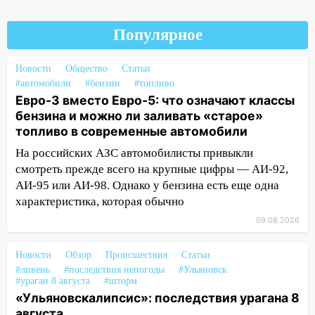
Деева в Заволжье
14:26
Жители Ульяновска сами
Популярное
пытаются расчистить ливнёвки, не
дождавшись коммунальщиков
Новости
Общество
Статьи
#автомобили
14:16
#бензин
#топливо
Шторм продолжает ломать город:
Евро-3 вместо Евро-5: что означают классы
на улице Любови Шевцовой рухнул
бензина и можно ли заливать «старое»
светофор
топливо в современные автомобили
14:14
Студента из Ульяновска обманули
На российских АЗС автомобилисты привыкли
мошенники под видом преподавателя
смотреть прежде всего на крупные цифры — АИ-92,
14:12
Куда жаловаться ульяновцам на
АИ-95 или АИ-98. Однако у бензина есть еще одна
упавшее дерево или затопленную улицу
характеристика, которая обычно
после непогоды
09.08.2026
13:59
В Новом городе ураганным
Новости
ветром сорвало опалубку со
Обзор
Происшествия
Статьи
#ливень
#последствия непогоды
#Ульяновск
строящегося дома
#ураган 8 августа
#шторм
«Ульяновскалипсис»: последствия урагана 8
13:54
В мэрии Ульяновска рассказали,
августа
как устраняют последствия мощного