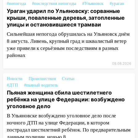
#непогода
#последствия непогоды
#Ульяновск
#ураган
13:15
Трижды «брал в долг» без спроса:
Ураган ударил по Ульяновску: сорванные
житель Вешкаймского района похитил у
крыши, поваленные деревья, затопленные
знакомого 191 тысячу рублей
улицы и остановившиеся трамваи
13:14
Ураган оторвал светофор на
Сильнейшая непогода обрушилась на Ульяновск днём
проспекте Филатова в Ульяновске
8 августа. Ливень, крупный град и шквалистый ветер
уже привели к серьёзным последствиям в разных
13:12
Дерево пробило крышу дома на
районах
Новгородской в Ульяновске и рухнуло
08.08.2026
на электрощит
13:10
В Заволжском районе дерево
Новости
Происшествия
Статьи
упало во дворе
#ДТП
#пьяный водитель
Пьяная женщина сбила шестилетнего
13:08
Ураган ударил по Ульяновску:
ребёнка на улице Федерации: возбуждено
сорванные крыши, поваленные деревья,
уголовное дело
затопленные улицы и остановившиеся
трамваи
В Ульяновске возбуждено уголовное дело после
ночного ДТП на улице Федерации, в котором
12:17
Ульяновск накрыл крупный град:
пострадал шестилетний ребёнок. По предварительным
после ливня город снова уходит под
данным полиции, ночью 8