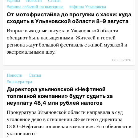
закончится сегодня: сильные ливни
Афиша
Новости
Статьи
сохранятся 9 августа
#афиша событий на выходные
#афиша Ульяновска
От мотофристайла до прогулки с хаски: куда
13:15
Трижды «брал в долг» без спроса:
сходить в Ульяновской области 8–9 августа
житель Вешкаймского района похитил у
Вторые выходные августа в Ульяновской области
знакомого 191 тысячу рублей
обещают быть насыщенными. Жителей и гостей
13:14
Ураган оторвал светофор на
региона ждут большой фестиваль с живой музыкой и
проспекте Филатова в Ульяновске
экстремальными шоу,
08.08.2026
13:12
Дерево пробило крышу дома на
Новгородской в Ульяновске и рухнуло
на электрощит
Новости
Статьи
#прокуратура
13:10
В Заволжском районе дерево
Директора ульяновской «Нефтяной
упало во дворе
топливной компании» будут судить за
неуплату 48,4 млн рублей налогов
13:08
Ураган ударил по Ульяновску:
сорванные крыши, поваленные деревья,
Прокуратура Ульяновской области направила в суд
затопленные улицы и остановившиеся
уголовное дело в отношении 48-летнего директора
трамваи
ООО «Нефтяная топливная компания». Его обвиняют в
уклонении от
12:17
Ульяновск накрыл крупный град: