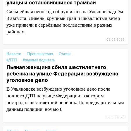
13:54
улицы и остановившиеся трамваи
В мэрии Ульяновска рассказали,
как устраняют последствия мощного
Сильнейшая непогода обрушилась на Ульяновск днём
шторма
8 августа. Ливень, крупный град и шквалистый ветер
уже привели к серьёзным последствиям в разных
13:49
Стихия продолжает крушить
районах
Ульяновск: дерево рухнуло на дом на
Орджоникидзе
08.08.2026
13:47
На Нижней Террасе мощным
Новости
Происшествия
Статьи
ветром вырвало дерево с корнем
#ДТП
#пьяный водитель
13:46
Пьяная женщина сбила шестилетнего
Сильный ветер сорвал крышу с
ребёнка на улице Федерации: возбуждено
СТО на проспекте Созидателей
уголовное дело
13:35
Непогода продолжает бить по
В Ульяновске возбуждено уголовное дело после
транспорту: в Ульяновске трамвай
ночного ДТП на улице Федерации, в котором
сошёл с рельсов
пострадал шестилетний ребёнок. По предварительным
13:22
Упавшие деревья перекрыли
данным полиции, ночью 8
дороги в Ульяновске: фото
08.08.2026
13:17
Непогода в Ульяновске не