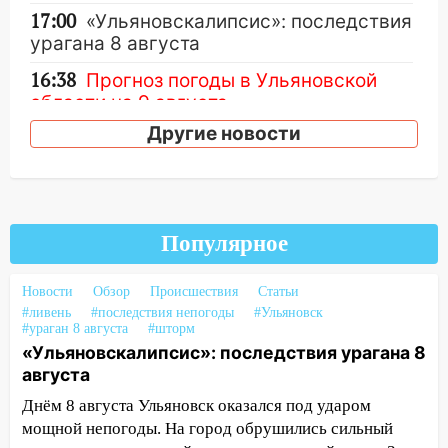
17:00
«Ульяновскалипсис»: последствия
урагана 8 августа
16:38
Прогноз погоды в Ульяновской
области на 9 августа
Другие новости
16:34
Из-за мощной непогоды в
Ульяновске отменили фестиваль «Наше
время»
16:17
Мелекесский район первым в
Ульяновской области намолотил более
Популярное
100 тысяч тонн зерна
Новости
Обзор
Происшествия
Статьи
15:17
В колледжи и техникумы
#ливень
#последствия непогоды
#Ульяновск
Ульяновской области подали более 10
#ураган 8 августа
#шторм
тысяч заявлений
«Ульяновскалипсис»: последствия урагана 8
августа
15:04
Фоторепортаж с улиц Ульяновска
после шторма: поваленные деревья и
Днём 8 августа Ульяновск оказался под ударом
затопленные улицы
мощной непогоды. На город обрушились сильный