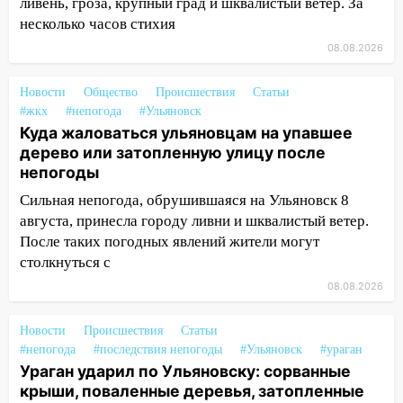
ливень, гроза, крупный град и шквалистый ветер. За
14:28
Ураган вырвал остановку на улице
несколько часов стихия
Деева в Заволжье
08.08.2026
14:26
Жители Ульяновска сами
пытаются расчистить ливнёвки, не
Новости
Общество
Происшествия
Статьи
дождавшись коммунальщиков
#жкх
#непогода
#Ульяновск
Куда жаловаться ульяновцам на упавшее
14:16
Шторм продолжает ломать город:
дерево или затопленную улицу после
на улице Любови Шевцовой рухнул
непогоды
светофор
Сильная непогода, обрушившаяся на Ульяновск 8
14:14
Студента из Ульяновска обманули
августа, принесла городу ливни и шквалистый ветер.
мошенники под видом преподавателя
После таких погодных явлений жители могут
столкнуться с
14:12
Куда жаловаться ульяновцам на
упавшее дерево или затопленную улицу
08.08.2026
после непогоды
Новости
Происшествия
Статьи
13:59
В Новом городе ураганным
#непогода
#последствия непогоды
#Ульяновск
#ураган
ветром сорвало опалубку со
Ураган ударил по Ульяновску: сорванные
строящегося дома
крыши, поваленные деревья, затопленные