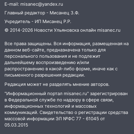
E-mail: misanec@yandex.ru
09:28
Дети на дорогах: пострадали
Главный редактор - Мисанец З.Ф.
велосипедисты, мотоциклисты и
Учредитель - ИП Мисанец Р.Р.
пешеходы. Обзор крупных аварий в
Ульяновской области
© 2014-2026 Новости Ульяновска онлайн
misanec.ru
08:30
Поджог со свечой, 16 сгоревших
Все права защищены. Вся информация, размещенная на
домов и выстрел за водку
данном веб-сайте, предназначена только для
персонального пользования и не подлежит
07:50
Какая погоды будет днем 8
дальнейшему воспроизведению и/или
августа
распространению в какой-либо форме, иначе как с
письменного разрешения редакции.
06:45
Императорский мост в
Ульяновске останется закрытым до
Редакция может не разделять мнение авторов.
утра 10 августа
"Информационный портал misanec.ru" зарегистрирован
в Федеральной службе по надзору в сфере связи,
05:18
Судьба готовит сюрприз: гороскоп
информационных технологий и массовых
на 8 августа — кому повезет с
коммуникаций. Свидетельство о регистрации средства
деньгами, а кого ждет неожиданная
массовой информации ЭЛ №ФС 77 - 61045 от
встреча
05.03.2015
04:47
В Ульяновской области объявили