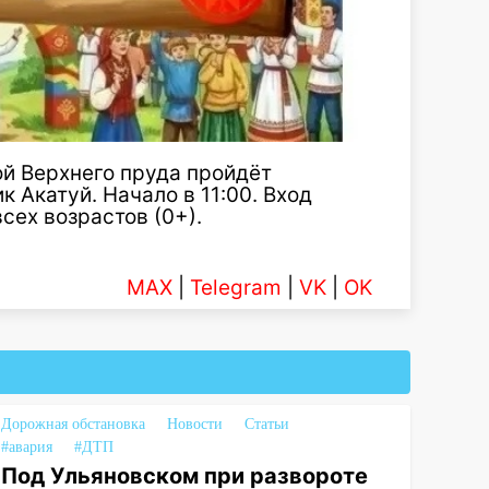
ой Верхнего пруда пройдёт
 Акатуй. Начало в 11:00. Вход
сех возрастов (0+).
MAX
|
Telegram
|
VK
|
OK
Дорожная обстановка
Новости
Статьи
#авария
#ДТП
Под Ульяновском при развороте