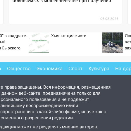
обвиняемых в мошенничестве при получении
06.08.2026
0” в квадрате.
Хыянәт җиле исте
Лю
тый
че
л Сырского
за
на
Но
а
Общество
Экономика
Спорт
Культура
На до
се права защищены. Вся информация, размещенная
 данном веб-сайте, предназначена только для
ерсонального пользования и не подлежит
альнейшему воспроизведению и/или
аспространению в какой-либо форме, иначе как с
исьменного разрешения редакции.
едакция может не разделять мнение авторов.