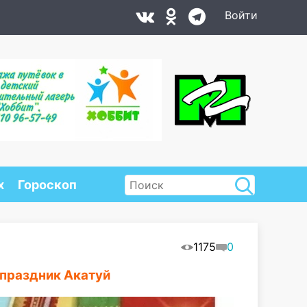
Войти
х
Гороскоп
1175
0
 праздник Акатуй