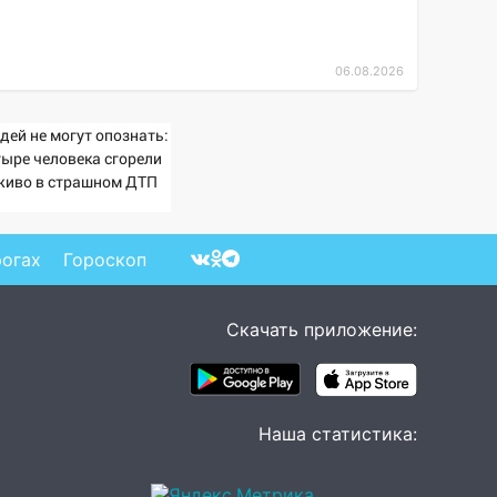
06.08.2026
дей не могут опознать:
тыре человека сгорели
живо в страшном ДТП
 трассе 07/08/2026 –
вости
рогах
Гороскоп
Скачать приложение:
Наша статистика: