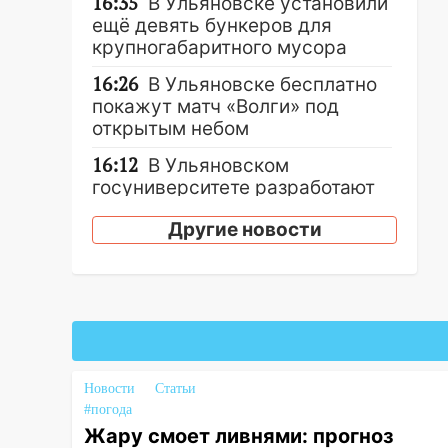
16:35
В Ульяновске установили
ещё девять бункеров для
крупногабаритного мусора
16:26
В Ульяновске бесплатно
покажут матч «Волги» под
открытым небом
16:12
В Ульяновском
госуниверситете разработают
отечественный прибор для
Другие новости
цифровой ПЦР
15:47
Ульяновцы могут
вернуть деньги за абонементы
закрывшегося фитнес-клуба
«Рекорд-Fitness»
15:34
После вмешательства
Новости
Статьи
прокуратуры в селах
#погода
Ульяновской области привели
Жару смоет ливнями: прогноз
в порядок детские площадки