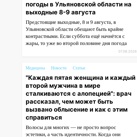
погоды в Ульяновской области на
15:27
Прокуратура проверяет
выходные 8-9 августа
капремонт школы в селе
Кивать
Предстоящие выходные, 8 и 9 августа, в
Ульяновской области обещают быть крайне
15:08
В Кузоватово после
контрастными. Если суббота ещё начнётся с
прокурорской проверки
жары, то уже во второй половине дня погода
обновили разметку на
07.08.2026
пешеходных переходах
14:40
На проспекте Гая в
Медицина
Новости
Статьи
Ульяновске запретили
"Каждая пятая женщина и каждый
остановку автомобилей на 50-
метровом участке
второй мужчина в мире
сталкиваются с алопецией": врач
14:22
В Новом городе 8 августа
рассказал, чем может быть
пройдет большой фестиваль
«Наше время» с
вызвано облысение и как с этим
мотофристайлом и концертом
справиться
«Мураками»
Волосы для многих — не просто вопрос
14:04
Жару смоет ливнями:
эстетики, а часть идентичности. Когда они