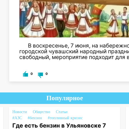
В воскресенье, 7 июня, на набережн
городской чувашский народный праздник
свободный, мероприятие подходит для в
0
0
Популярное
Новости
Общество
Статьи
#АЗС
#бензин
#топливный кризис
Где есть бензин в Ульяновске 7