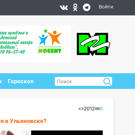
Войти
х
Гороскоп
2012
0
ня в Ульяновске?