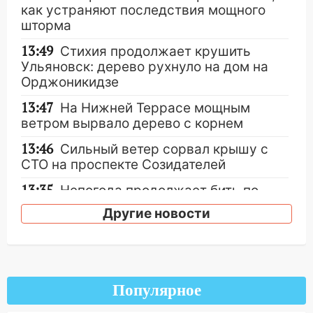
как устраняют последствия мощного
шторма
13:49
Стихия продолжает крушить
Ульяновск: дерево рухнуло на дом на
Орджоникидзе
13:47
На Нижней Террасе мощным
ветром вырвало дерево с корнем
13:46
Сильный ветер сорвал крышу с
СТО на проспекте Созидателей
13:35
Непогода продолжает бить по
транспорту: в Ульяновске трамвай
Другие новости
сошёл с рельсов
13:22
Упавшие деревья перекрыли
дороги в Ульяновске: фото
13:17
Непогода в Ульяновске не
Популярное
закончится сегодня: сильные ливни