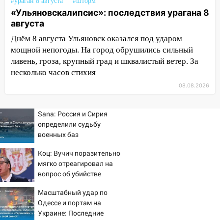
#ураган 8 августа
#шторм
«Ульяновскалипсис»: последствия урагана 8
07.08.2026
августа
20:40
Ульяновские аграрии смогут
Днём 8 августа Ульяновск оказался под ударом
купить тракторы с отсрочкой платежа
до декабря
мощной непогоды. На город обрушились сильный
ливень, гроза, крупный град и шквалистый ветер. За
19:34
В следственном управлении
несколько часов стихия
состоялось торжественное
08.08.2026
мероприятие, приуроченное к
празднованию Дня сотрудника органов
следствия Российской Федерации
Sana: Россия и Сирия
определили судьбу
19:30
Ульяновцев приглашают
военных баз
поддержать «Симбирскую чебурашку»
на фестивале «ФормАРТ»
Коц: Вучич поразительно
мягко отреагировал на
18:11
Ульяновская область стала
вопрос об убийстве
пилотным регионом проекта
русских
«Культурное долголетие»
Масштабный удар по
Одессе и портам на
17:23
Прогноз погоды в Ульяновской
Украине: Последние