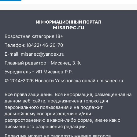
области на 8 августа
новости, подробности об
ударах России 9 августа
17:16
В реанимацию Ульяновской
2026 года
областной больницы поступили шесть
ИНФОРМАЦИОННЫЙ ПОРТАЛ
новых аппаратов ИВЛ
16:51
В Чердаклинском районе
Возрастная категория 18+
ремонтируют дороги, ставят остановки
Телефон: (8422) 46-26-70
и проводят новое освещение
E-mail: misanec@yandex.ru
16:35
В Ульяновске установили ещё
Главный редактор - Мисанец З.Ф.
девять бункеров для крупногабаритного
Учредитель - ИП Мисанец Р.Р.
мусора
© 2014-2026 Новости Ульяновска онлайн
misanec.ru
16:26
В Ульяновске бесплатно покажут
матч «Волги» под открытым небом
Все права защищены. Вся информация, размещенная на
данном веб-сайте, предназначена только для
16:12
В Ульяновском госуниверситете
персонального пользования и не подлежит
разработают отечественный прибор для
дальнейшему воспроизведению и/или
цифровой ПЦР
распространению в какой-либо форме, иначе как с
письменного разрешения редакции.
15:47
Ульяновцы могут вернуть деньги
за абонементы закрывшегося фитнес-
Редакция может не разделять мнение авторов.