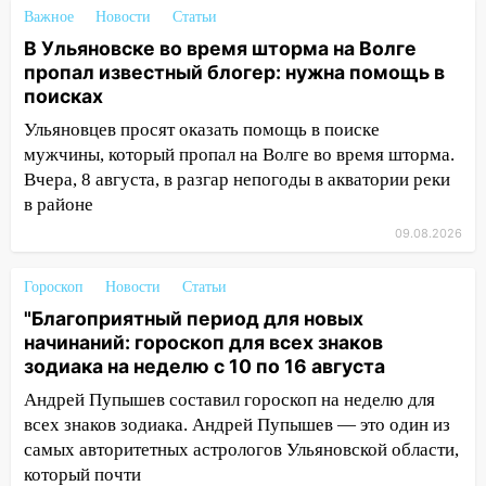
сохранятся 9 августа
Важное
Новости
Статьи
13:15
В Ульяновске во время шторма на Волге
Трижды «брал в долг» без спроса:
пропал известный блогер: нужна помощь в
житель Вешкаймского района похитил у
поисках
знакомого 191 тысячу рублей
Ульяновцев просят оказать помощь в поиске
13:14
Ураган оторвал светофор на
мужчины, который пропал на Волге во время шторма.
проспекте Филатова в Ульяновске
Вчера, 8 августа, в разгар непогоды в акватории реки
13:12
Дерево пробило крышу дома на
в районе
Новгородской в Ульяновске и рухнуло
09.08.2026
на электрощит
13:10
В Заволжском районе дерево
Гороскоп
Новости
Статьи
упало во дворе
"Благоприятный период для новых
начинаний: гороскоп для всех знаков
13:08
Ураган ударил по Ульяновску:
зодиака на неделю с 10 по 16 августа
сорванные крыши, поваленные деревья,
затопленные улицы и остановившиеся
Андрей Пупышев составил гороскоп на неделю для
трамваи
всех знаков зодиака. Андрей Пупышев — это один из
самых авторитетных астрологов Ульяновской области,
12:17
Ульяновск накрыл крупный град:
который почти