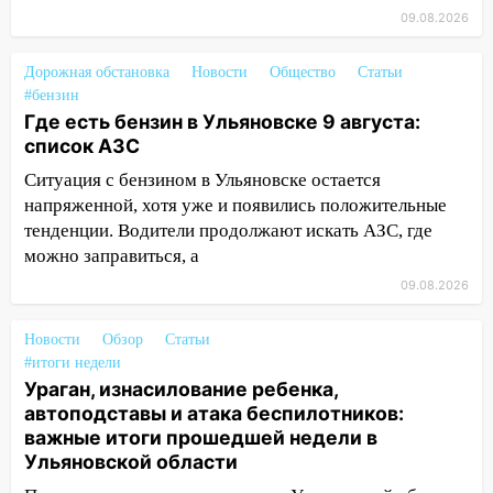
после ливня город снова уходит под
09.08.2026
воду
12:12
Прокуратура взяла на контроль
Дорожная обстановка
Новости
Общество
Статьи
ДТП с шестилетним ребёнком на улице
#бензин
Федерации
Где есть бензин в Ульяновске 9 августа:
список АЗС
12:01
Пьяная женщина сбила
шестилетнего ребёнка на улице
Ситуация с бензином в Ульяновске остается
Федерации: возбуждено уголовное дело
напряженной, хотя уже и появились положительные
тенденции. Водители продолжают искать АЗС, где
11:16
В Ульяновске ищут 37-летнего
можно заправиться, а
мужчину, пропавшего ещё 19 июля
09.08.2026
10:30
От мотофристайла до прогулки с
хаски: куда сходить в Ульяновской
Новости
Обзор
Статьи
области 8–9 августа
#итоги недели
Ураган, изнасилование ребенка,
10:11
Директора ульяновской
автоподставы и атака беспилотников:
«Нефтяной топливной компании» будут
важные итоги прошедшей недели в
судить за неуплату 48,4 млн рублей
Ульяновской области
налогов