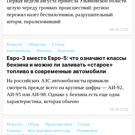
Первая неделя августа принесла Ульяновской области
09:28
Дети на дорогах: пострадали
целую череду громких происшествий: регион
велосипедисты, мотоциклисты и
пережил налет беспилотников, разрушительный
пешеходы. Обзор крупных аварий в
шторм, парализовавший
Ульяновской области
09.08.2026
08:30
Поджог со свечой, 16 сгоревших
домов и выстрел за водку
Новости
Общество
Статьи
#автомобили
#бензин
#топливо
07:50
Какая погоды будет днем 8
Евро-3 вместо Евро-5: что означают классы
августа
бензина и можно ли заливать «старое»
топливо в современные автомобили
06:45
Императорский мост в
Ульяновске останется закрытым до
На российских АЗС автомобилисты привыкли
утра 10 августа
смотреть прежде всего на крупные цифры — АИ-92,
АИ-95 или АИ-98. Однако у бензина есть еще одна
05:18
Судьба готовит сюрприз: гороскоп
характеристика, которая обычно
на 8 августа — кому повезет с
деньгами, а кого ждет неожиданная
09.08.2026
встреча
Новости
Обзор
Происшествия
Статьи
04:47
В Ульяновской области объявили
#ливень
#последствия непогоды
#Ульяновск
ракетную опасность: звучат сирены