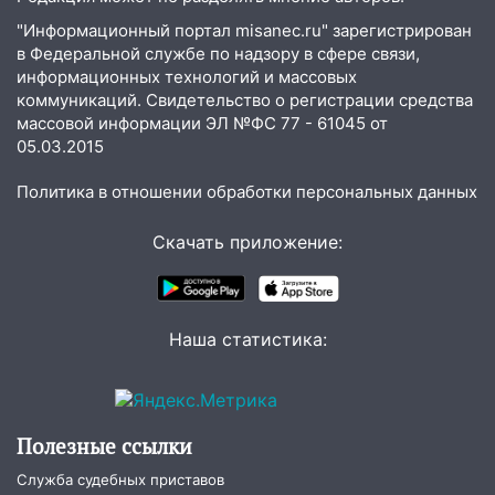
клуба «Рекорд-Fitness»
"Информационный портал misanec.ru" зарегистрирован
в Федеральной службе по надзору в сфере связи,
15:34
После вмешательства
информационных технологий и массовых
прокуратуры в селах Ульяновской
коммуникаций. Свидетельство о регистрации средства
области привели в порядок детские
массовой информации ЭЛ №ФС 77 - 61045 от
площадки
05.03.2015
15:27
Прокуратура проверяет
Политика в отношении обработки персональных данных
капремонт школы в селе Кивать
15:08
В Кузоватово после прокурорской
Скачать приложение:
проверки обновили разметку на
пешеходных переходах
14:40
На проспекте Гая в Ульяновске
Наша статистика:
запретили остановку автомобилей на
50-метровом участке
14:22
В Новом городе 8 августа пройдет
большой фестиваль «Наше время» с
Полезные ссылки
мотофристайлом и концертом
Служба судебных приставов
«Мураками»