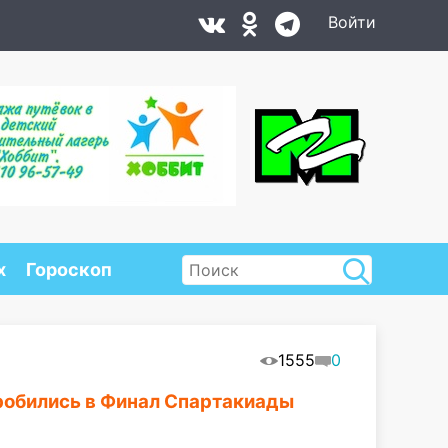
Войти
х
Гороскоп
1555
0
робились в Финал Спартакиады