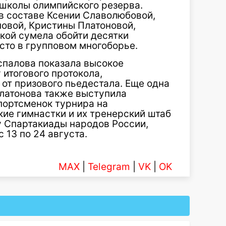
школы олимпийского резерва.
в составе Ксении Славолюбовой,
овой, Кристины Платоновой,
кой сумела обойти десятки
есто в групповом многоборье.
спалова показала высокое
 итогового протокола,
от призового пьедестала. Еще одна
латонова также выступила
портсменок турнира на
ие гимнастки и их тренерский штаб
у Спартакиады народов России,
 13 по 24 августа.
MAX
|
Telegram
|
VK
|
OK