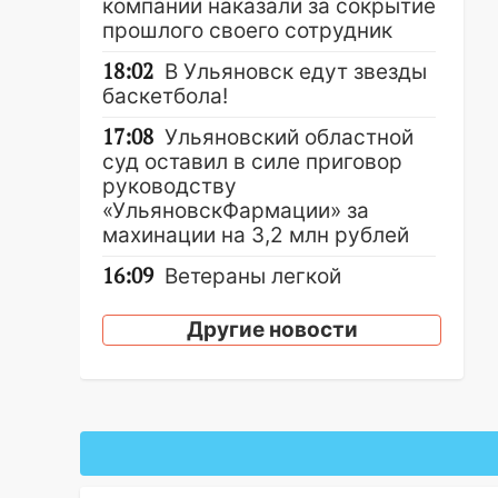
компании наказали за сокрытие
прошлого своего сотрудник
18:02
В Ульяновск едут звезды
баскетбола!
17:08
Ульяновский областной
суд оставил в силе приговор
руководству
«УльяновскФармации» за
махинации на 3,2 млн рублей
16:09
Ветераны легкой
атлетики из Ульяновска
успешно выступили на
Другие новости
Чемпионате России
16:02
В Ульяновской области
убрали более 28% площадей
зерновых и зернобобовых
культур