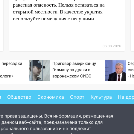
ракетная опасность. Нельзя оставаться на
открытой местности. В качестве укрытия
используйте помещения с несущими
06.08.2026
 пересадки
Приговор американцу
Се
Гилману за драки в
сн
ологи»
воронежском СИЗО
- Н
у еще живых
потребовали ужесточить -
Новости на Вести.ru
а
Общество
Экономика
Спорт
Культура
На до
се права защищены. Вся информация, размещенная
 данном веб-сайте, предназначена только для
ерсонального пользования и не подлежит