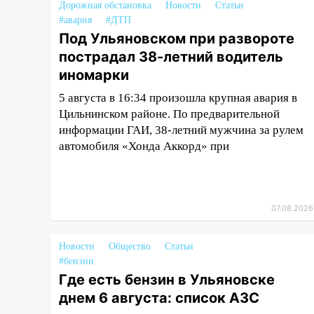
15:51
Бросила кирпич в жену
Дорожная обстановка
Новости
Статьи
брата: в Ульяновской области
#авария
#ДТП
завели дело на агрессивную
Под Ульяновском при развороте
женщину
пострадал 38-летний водитель
иномарки
15:47
На улице Радищева
сбили курьера: крупная авария
5 августа в 16:34 произошла крупная авария в
в Ульяновске
Цильнинском районе. По предварительной
информации ГАИ, 38-летний мужчина за рулем
15:15
Проводил до квартиры и
автомобиля «Хонда Аккорд» при
ограбил: новый кавалер
женщины оказался
рецидивистом
14:26
В Ульяновске ограничат
07.08.2026
движение по улице Ефремова
14:23
67% ульяновцев готовы
Новости
Общество
Статьи
передумать увольняться, если
#бензин
им повысят зарплату
Где есть бензин в Ульяновске
днем 6 августа: список АЗС
14:01
Инсценировали ДТП и