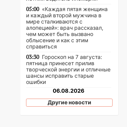
05:00
«Каждая пятая женщина
и каждый второй мужчина в
мире сталкиваются с
алопецией»: врач рассказал,
чем может быть вызвано
облысение и как с этим
справиться
03:30
Гороскоп на 7 августа:
пятница принесет прилив
творческой энергии и отличные
шансы исправить старые
ошибки
06.08.2026
23:20
Прогноз погоды на 7
Другие новости
августа в Ульяновской области
20:04
Ульяновцев приглашают
на забег, посвящённый Дню