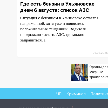
убрали более 28% площадей
Где есть бензин в Ульяновске
зерновых и зернобобовых
днем 6 августа: список АЗС
культур
Ситуация с бензином в Ульяновске остается
15:51
Бросила кирпич в жену
напряженной, хотя уже и появились
брата: в Ульяновской области
положительные тенденции. Водители
завели дело на агрессивную
продолжают искать АЗС, где можно
женщину
заправиться, а
15:47
На улице Радищева
сбили курьера: крупная авария
06.08.2026
в Ульяновске
15:15
Проводил до квартиры и
Органы для
ограбил: новый кавалер
«черные
женщины оказался
трансплант
рецидивистом
извлекали 
пациентов
14:26
В Ульяновске ограничат
ЧП
Криминал
Политик
движение по улице Ефремова
14:23
67% ульяновцев готовы