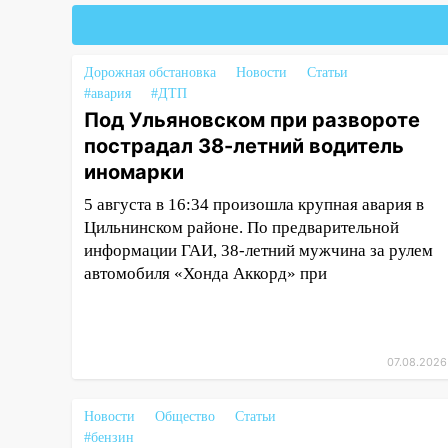
воздушного флота России
19:12
В Ульяновской области
руководителя частной
Дорожная обстановка
Новости
Статьи
компании наказали за сокрытие
#авария
#ДТП
прошлого своего сотрудник
Под Ульяновском при развороте
18:02
пострадал 38-летний водитель
В Ульяновск едут звезды
баскетбола!
иномарки
17:08
Ульяновский областной
5 августа в 16:34 произошла крупная авария в
суд оставил в силе приговор
Цильнинском районе. По предварительной
руководству
информации ГАИ, 38-летний мужчина за рулем
«УльяновскФармации» за
автомобиля «Хонда Аккорд» при
махинации на 3,2 млн рублей
16:09
Ветераны легкой
атлетики из Ульяновска
07.08.2026
успешно выступили на
Чемпионате России
Новости
Общество
Статьи
16:02
В Ульяновской области
#бензин