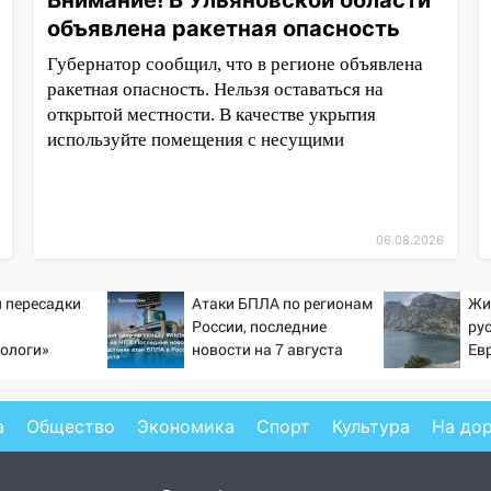
Внимание! В Ульяновской области
объявлена ракетная опасность
Губернатор сообщил, что в регионе объявлена
ракетная опасность. Нельзя оставаться на
открытой местности. В качестве укрытия
используйте помещения с несущими
06.08.2026
 пересадки
Атаки БПЛА по регионам
Жи
России, последние
ру
ологи»
новости на 7 августа
Ев
у еще живых
2026: последствия, атаки
на склады Wildberries,
состояние пострадавших
а
Общество
Экономика
Спорт
Культура
На до