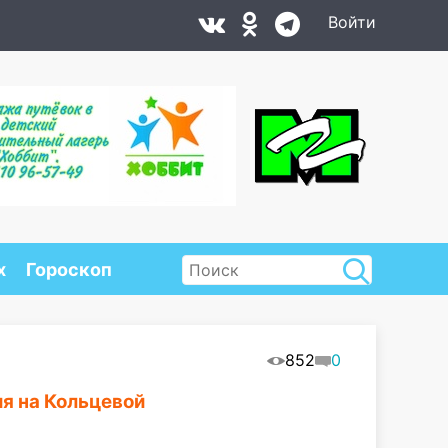
Войти
х
Гороскоп
852
0
ия на Кольцевой