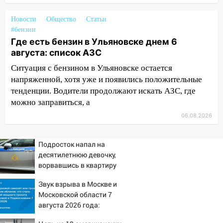
Бога в СИЗО
Новости
Общество
Статьи
09:35
В Ульяновске директора фирмы
#бензин
будут судить за неуплату налогов на 48
Где есть бензин в Ульяновске днем 6
млн рублей
августа: список АЗС
08:22
Ситуация с бензином в Ульяновске остается
Подросток на питбайке сбил
велосипедистку: пострадали двое
напряженной, хотя уже и появились положительные
тенденции. Водители продолжают искать АЗС, где
07:20
Жара возвращается: ожидается
можно заправиться, а
знойный и сухой четверг
06.08.2026
06:00
Под Ульяновском при развороте
пострадал 38-летний водитель
Подросток напал на
иномарки
десятилетнюю девочку,
ворвавшись в квартиру
05:00
«Каждая пятая женщина и каждый
второй мужчина в мире сталкиваются с
Звук взрыва в Москве и
алопецией»: врач рассказал, чем может
Московской области 7
быть вызвано облысение и как с этим
августа 2026 года:
справиться
Причины, источник,