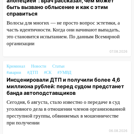
алопецией": врач рассказал, чем может
11:20
Ульяновская шахматистка
быть вызвано облысение и как с этим
Валерия Клейменова выиграла два
справиться
золота в составе сборной мира
Волосы для многих — не просто вопрос эстетики, а
11:16
В Ульяновске открыли памятную
часть идентичности. Когда они начинают выпадать,
доску декабристу Кондратию Рылееву
это становится испытанием. По данным Всемирной
10:40
В Ульяновске спасатели ночью
организации
нашли потерявшегося в заброшенных
07.08.2026
садах 79-летнего мужчину
10:26
Криминал
На нескольких улицах Ульяновска
Новости
Статьи
#аварии
#ДТП
#СК
#УМВД
временно отключили холодную воду
Инсценировали ДТП и получили более 4,6
10:14
В Ульяновске двоих участников
миллиона рублей: перед судом предстанет
коррупционной схемы при ЦГКБ
банда автоподставщиков
отправили в колонию на 7 и 8 лет
Сегодня, 6 августа, стало известно о передаче в суд
09:52
Ночью беспилотники сбили над
уголовного дела в отношении членов организованной
соседними Татарстаном и Саратовской
преступной группы, обвиняемых в мошенничестве
областью
при получении
06.08.2026
09:41
Диана Шурыгина уверовала в