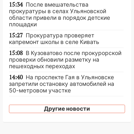
15:34
После вмешательства
прокуратуры в селах Ульяновской
области привели в порядок детские
площадки
15:27
Прокуратура проверяет
капремонт школы в селе Кивать
15:08
В Кузоватово после прокурорской
проверки обновили разметку на
пешеходных переходах
14:40
На проспекте Гая в Ульяновске
запретили остановку автомобилей на
50-метровом участке
14:22
В Новом городе 8 августа пройдет
большой фестиваль «Наше время» с
Другие новости
мотофристайлом и концертом
«Мураками»
14:04
Жару смоет ливнями: прогноз