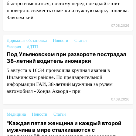
12:20
В Чердаклинском районе
быстро измениться, поэтому перед поездкой стоит
столкнулись «Лада» и Chevrolet:
проверять свежесть отметки и нужную марку топлива.
пострадал 14-летний подросток
Заволжский
07.08.2026
12:00
Где есть бензин в Ульяновске 7
августа: список АЗС
Дорожная обстановка
Новости
Статьи
11:50
Заснул рядом с ребёнком и
#авария
#ДТП
случайно задушил его: суд вынес
Под Ульяновском при развороте пострадал
приговор
38-летний водитель иномарки
11:38
В Ленинском районе пожар
5 августа в 16:34 произошла крупная авария в
полностью уничтожил дачный дом и
Цильнинском районе. По предварительной
сарай
информации ГАИ, 38-летний мужчина за рулем
автомобиля «Хонда Аккорд» при
11:38
В Госдуме предложили отменить
07.08.2026
ЕГЭ с 2027 года
11:25
В Ульяновске ИИ будет выявлять
Медицина
Новости
Статьи
нарушителей на контейнерных
"Каждая пятая женщина и каждый второй
площадках
мужчина в мире сталкиваются с