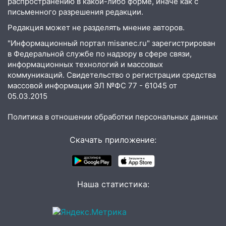
распространению в какой-либо форме, иначе как с
оставил в силе приговор руководству
письменного разрешения редакции.
«УльяновскФармации» за махинации на
Редакция может не разделять мнение авторов.
3,2 млн рублей
"Информационный портал misanec.ru" зарегистрирован
16:09
Ветераны легкой атлетики из
в Федеральной службе по надзору в сфере связи,
Ульяновска успешно выступили на
информационных технологий и массовых
Чемпионате России
коммуникаций. Свидетельство о регистрации средства
массовой информации ЭЛ №ФС 77 - 61045 от
16:02
В Ульяновской области убрали
05.03.2015
более 28% площадей зерновых и
зернобобовых культур
Политика в отношении обработки персональных данных
15:51
Бросила кирпич в жену брата: в
Скачать приложение:
Ульяновской области завели дело на
агрессивную женщину
15:47
На улице Радищева сбили
курьера: крупная авария в Ульяновске
Наша статистика:
15:15
Проводил до квартиры и ограбил:
новый кавалер женщины оказался
рецидивистом