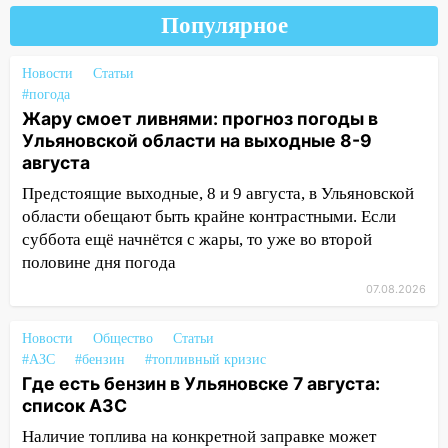
погоды в Ульяновской области на
Популярное
выходные 8-9 августа
13:30
В Ульяновске транспортные
Новости
Статьи
полицейские проведут акцию «Час
#погода
Жару смоет ливнями: прогноз погоды в
пассажира»
Ульяновской области на выходные 8-9
13:20
В Ульяновске за один день
августа
обокрали женщину на пляже и
Предстоящие выходные, 8 и 9 августа, в Ульяновской
подростка в сквере
области обещают быть крайне контрастными. Если
13:01
В Димитровграде мужчина
суббота ещё начнётся с жары, то уже во второй
выбросил из машины страйкбольную
половине дня погода
гранату: его задержали
07.08.2026
12:34
На Ульяновскую область
надвигается сильнейшая непогода: град
Новости
Общество
Статьи
и шквал до 27 м/с
#АЗС
#бензин
#топливный кризис
Где есть бензин в Ульяновске 7 августа:
12:31
Ульяновец хотел купить иномарку
список АЗС
из Европы и потерял 760 тысяч рублей
Наличие топлива на конкретной заправке может