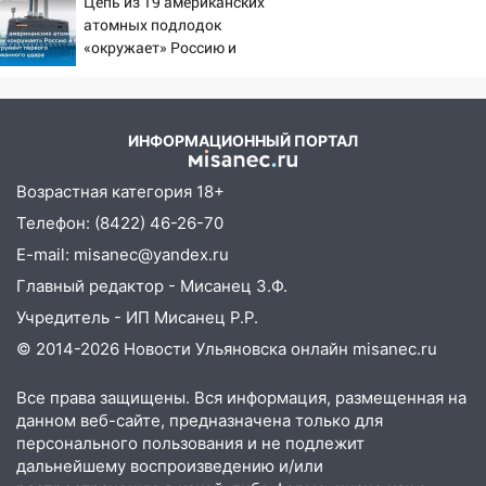
Цепь из 19 американских
откуда был громкий
03:30
Гороскоп на 7 августа: пятница
атомных подлодок
хлопок
принесет прилив творческой энергии и
«окружает» Россию и
отличные шансы исправить старые
Китай: это инструмент
ошибки
первого массированного
удара
06.08.2026
ИНФОРМАЦИОННЫЙ ПОРТАЛ
23:20
Прогноз погоды на 7 августа в
Ульяновской области
Возрастная категория 18+
20:04
Ульяновцев приглашают на забег,
Телефон: (8422) 46-26-70
посвящённый Дню воздушного флота
E-mail: misanec@yandex.ru
России
Главный редактор - Мисанец З.Ф.
19:12
В Ульяновской области
Учредитель - ИП Мисанец Р.Р.
руководителя частной компании
© 2014-2026 Новости Ульяновска онлайн
misanec.ru
наказали за сокрытие прошлого своего
сотрудник
Все права защищены. Вся информация, размещенная на
18:02
В Ульяновск едут звезды
данном веб-сайте, предназначена только для
баскетбола!
персонального пользования и не подлежит
дальнейшему воспроизведению и/или
17:08
Ульяновский областной суд