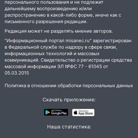
персонального пользования и не подлежит
15:00
В Ульяновске после тройного ДТП
дальнейшему воспроизведению и/или
госпитализировали 25-летнего байкера
распространению в какой-либо форме, иначе как с
письменного разрешения редакции.
14:32
На Ульяновскую область
Редакция может не разделять мнение авторов.
надвигается жара
"Информационный портал misanec.ru" зарегистрирован
14:08
Пешеход переходил по «зебре»:
в Федеральной службе по надзору в сфере связи,
подробности серьезной аварии на
информационных технологий и массовых
Фруктовой
коммуникаций. Свидетельство о регистрации средства
массовой информации ЭЛ №ФС 77 - 61045 от
13:30
В Димитровграде на улице
05.03.2015
Трудовой горело здание
Политика в отношении обработки персональных данных
13:00
Водитель без прав врезался в
припаркованный автомобиль
Скачать приложение:
12:37
Переезжал «зебру» на
велосипеде и попал под колеса
12:18
Вспыхнул изнутри: в
Наша статистика:
Железнодорожном районе горела дача