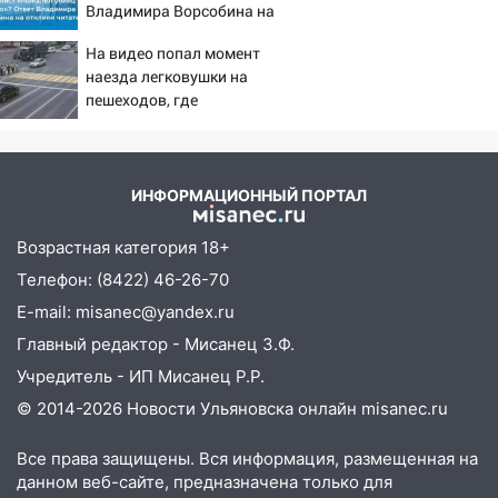
17:30
Где есть бензин в Ульяновске 5
Владимира Ворсобина на
августа после рабочего дня: список АЗС
отклики читателей
На видео попал момент
17:05
«Обыск» по видеосвязи: в
наезда легковушки на
Ульяновске задержали 19-летнюю
пешеходов, где
сообщницу мошенников
пострадали минимум
восемь человек
16:12
Едва не перерезал горло: в
06/08/2026 – Новости
Вешкайме посиделки с судимым
ИНФОРМАЦИОННЫЙ ПОРТАЛ
знакомым закончились для женщины
больницей
Возрастная категория 18+
16:06
18-летняя девушка без прав
Телефон: (8422) 46-26-70
перевернулась на мопеде и попала в
E-mail: misanec@yandex.ru
больницу
Главный редактор - Мисанец З.Ф.
15:59
Ульяновец отдал более 14
Учредитель - ИП Мисанец Р.Р.
миллионов рублей за криминальное
© 2014-2026 Новости Ульяновска онлайн
misanec.ru
покровительство
15:32
На «кольце» кроссовер сбил 18-
Все права защищены. Вся информация, размещенная на
летнего мопедиста
данном веб-сайте, предназначена только для