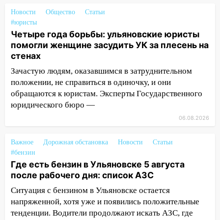
объявлена ракетная опасность
Новости
Общество
Статьи
10:00
В Старомайнском районе утонул
#юристы
51-летний мужчина
Четыре года борьбы: ульяновские юристы
помогли женщине засудить УК за плесень на
09:50
В Ульяновске черный коршун
стенах
застрял в тепловозе
Зачастую людям, оказавшимся в затруднительном
09:44
Ульяновские спасатели помогли
положении, не справиться в одиночку, и они
юному велосипедисту на улице
обращаются к юристам. Эксперты Государственного
Чернышевского
юридического бюро —
08:21
В Заволжском районе украли два
06.08.2026
велосипеда
Важное
Дорожная обстановка
Новости
Статьи
07:18
В Ульяновск идет
#бензин
тридцатиградусная жара: какая будет
Где есть бензин в Ульяновске 5 августа
погода в четверг
после рабочего дня: список АЗС
06:00
Четыре года борьбы: ульяновские
Ситуация с бензином в Ульяновске остается
юристы помогли женщине засудить УК
напряженной, хотя уже и появились положительные
за плесень на стенах
тенденции. Водители продолжают искать АЗС, где