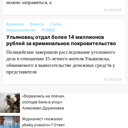
05:00
можно заправиться, а
Кому 6 августа звезды сулят
прибыль, а кому — испытания на
05.08.2026
прочность
05.08.2026
Криминал
Новости
Статьи
#мошенничество
#УМВД
22:58
Соцсети: на проспекте Тюленева
Ульяновец отдал более 14 миллионов
ДТП с мотоциклистом
рублей за криминальное покровительство
20:22
Мошенники обманули 92-летнюю
Полицейские завершили расследование уголовного
жительницу Ульяновской области
дела в отношении 35-летнего жителя Ульяновска,
обвиняемого в вымогательстве денежных средств у
19:14
Житель Ульяновской области
представителя
подвез троих незнакомцев на трассе и
заработал уголовное дело
05.08.2026
18:14
Прогноз погоды на 6 августа в
Ульяновской области
«Ворвались на плечах,
хлопцев били в упор»:
18:00
Мотофристайл, рок и силовой
Алексеево-Дружковка
экстрим: в Ульяновске пройдет
стала могильником для
большой фестиваль «Наше время»
Журналист «пожалел
«птах Мадьяра»
убийц ученого»? Ответ