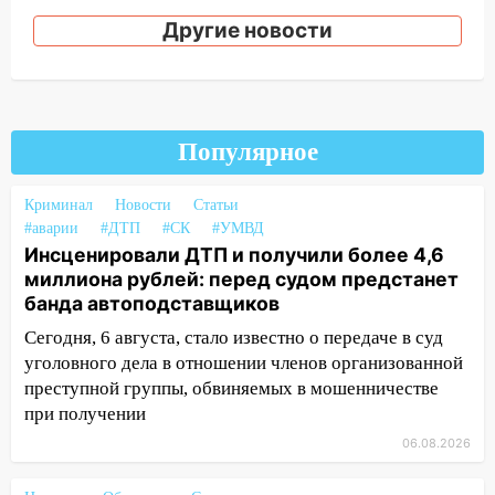
рецидивистом
Другие новости
14:26
В Ульяновске ограничат движение
по улице Ефремова
14:23
67% ульяновцев готовы
передумать увольняться, если им
Популярное
повысят зарплату
Криминал
14:01
Новости
Статьи
Инсценировали ДТП и получили
#аварии
#ДТП
#СК
#УМВД
более 4,6 миллиона рублей: перед
Инсценировали ДТП и получили более 4,6
судом предстанет банда
миллиона рублей: перед судом предстанет
автоподставщиков
банда автоподставщиков
13:36
В Инзе произошел крупный пожар
Сегодня, 6 августа, стало известно о передаче в суд
13:00
уголовного дела в отношении членов организованной
В суде защитили репутацию
мужчины, которого необоснованно
преступной группы, обвиняемых в мошенничестве
обвиняли в жестоком обращении с
при получении
животными
06.08.2026
12:28
Миллион на «льготниках»: в