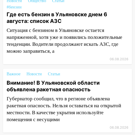
Новости
Общество
Статьи
Ульяновской области перевозчик
#бензин
провернул хитрую схему с чужими
Где есть бензин в Ульяновске днем 6
проездными
августа: список АЗС
12:10
Ульяновский алиментщик накопил
Ситуация с бензином в Ульяновске остается
120 тысяч долга
напряженной, хотя уже и появились положительные
11:49
Снят режим «Ракетная
тенденции. Водители продолжают искать АЗС, где
опасность» на территории Ульяновской
можно заправиться, а
области
06.08.2026
11:30
Кабмин РФ разрешил до 1 июля
Важное
Новости
Статьи
2027 года импорт, выпуск и обращение
бензина Евро 2, Евро 3, Евро 4
Внимание! В Ульяновской области
объявлена ракетная опасность
11:12
Соцсети: на Рябикова автомобиль
Губернатор сообщил, что в регионе объявлена
врезался в забор
ракетная опасность. Нельзя оставаться на открытой
10:27
Где есть бензин в Ульяновске
местности. В качестве укрытия используйте
днем 6 августа: список АЗС
помещения с несущими
10:16
Внимание! В Ульяновской области
06.08.2026