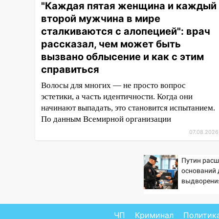
"Каждая пятая женщина и каждый
11:38
В Госдуме предложили
отменить ЕГЭ с 2027 года
второй мужчина в мире
сталкиваются с алопецией": врач
11:25
В Ульяновске ИИ будет
рассказал, чем может быть
выявлять нарушителей на
вызвано облысение и как с этим
контейнерных площадках
справиться
11:20
Ульяновская
Волосы для многих — не просто вопрос
шахматистка Валерия
Клейменова выиграла два
эстетики, а часть идентичности. Когда они
золота в составе сборной мира
начинают выпадать, это становится испытанием.
По данным Всемирной организации
11:16
В Ульяновске открыли
07.08.2026
памятную доску декабристу
Кондратию Рылееву
Путин расш
10:40
В Ульяновске спасатели
оснований 
ночью нашли потерявшегося в
выдворени
заброшенных садах 79-летнего
мужчину
10:26
На нескольких улицах
ЧП
Криминал
Политик