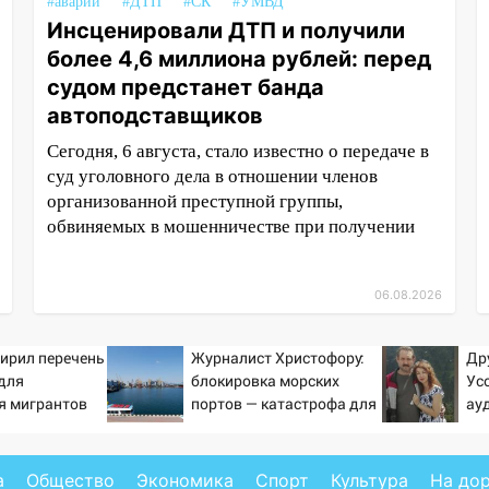
#аварии
#ДТП
#СК
#УМВД
Инсценировали ДТП и получили
более 4,6 миллиона рублей: перед
судом предстанет банда
автоподставщиков
Сегодня, 6 августа, стало известно о передаче в
суд уголовного дела в отношении членов
организованной преступной группы,
обвиняемых в мошенничестве при получении
06.08.2026
ирил перечень
Журналист Христофору:
Др
для
блокировка морских
Ус
я мигрантов
портов — катастрофа для
ау
Украины
а
Общество
Экономика
Спорт
Культура
На до