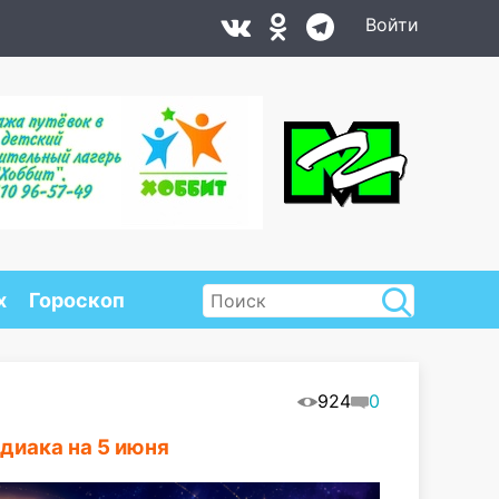
Войти
х
Гороскоп
924
0
диака на 5 июня