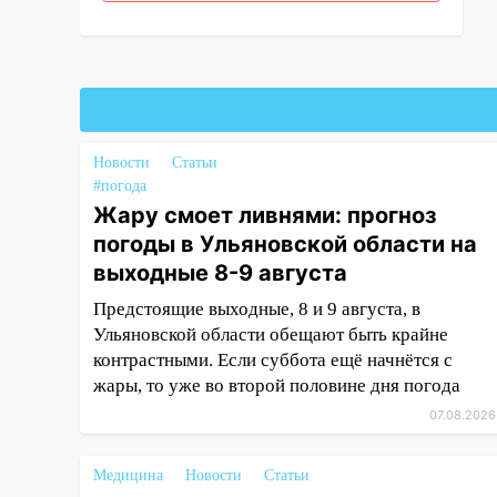
12:31
Ульяновец хотел купить
иномарку из Европы и потерял
760 тысяч рублей
12:20
В Чердаклинском районе
столкнулись «Лада» и
Новости
Статьи
Chevrolet: пострадал 14-летний
#погода
подросток
Жару смоет ливнями: прогноз
12:00
погоды в Ульяновской области на
Где есть бензин в
Ульяновске 7 августа: список
выходные 8-9 августа
АЗС
Предстоящие выходные, 8 и 9 августа, в
11:50
Заснул рядом с ребёнком
Ульяновской области обещают быть крайне
и случайно задушил его: суд
контрастными. Если суббота ещё начнётся с
вынес приговор
жары, то уже во второй половине дня погода
07.08.2026
11:38
В Ленинском районе
пожар полностью уничтожил
дачный дом и сарай
Медицина
Новости
Статьи