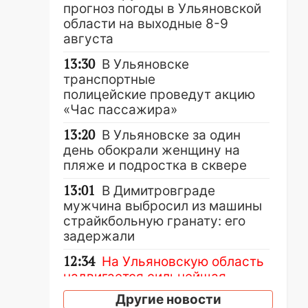
прогноз погоды в Ульяновской
области на выходные 8-9
августа
13:30
В Ульяновске
транспортные
полицейские проведут акцию
«Час пассажира»
13:20
В Ульяновске за один
день обокрали женщину на
пляже и подростка в сквере
13:01
В Димитровграде
мужчина выбросил из машины
страйкбольную гранату: его
задержали
12:34
На Ульяновскую область
надвигается сильнейшая
непогода: град и шквал до 27
Другие новости
м/с