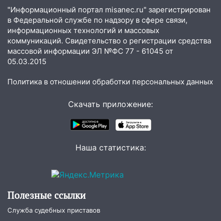
человека на Волге и транспортный
"Информационный портал misanec.ru" зарегистрирован
коллапс
в Федеральной службе по надзору в сфере связи,
информационных технологий и массовых
19:43
Из-за ураганного ветра упали
коммуникаций. Свидетельство о регистрации средства
деревья в парке «Победы»
массовой информации ЭЛ №ФС 77 - 61045 от
05.03.2015
18:00
Пепелище на Балтийской: в
Заволжье ульяновские спасатели
Политика в отношении обработки персональных данных
ликвидировали крупный пожар
Скачать приложение:
17:15
Прогноз погоды на 10 августа в
Ульяновской области
16:00
В Ульяновске во время шторма на
Волге пропал известный блогер: нужна
Наша статистика:
помощь в поисках
15:28
Соцсети: на «Ауди» упало дерево
в Новом городе
Полезные ссылки
15:12
В Ульяновске выгорела кухня в
Служба судебных приставов
многоэтажке