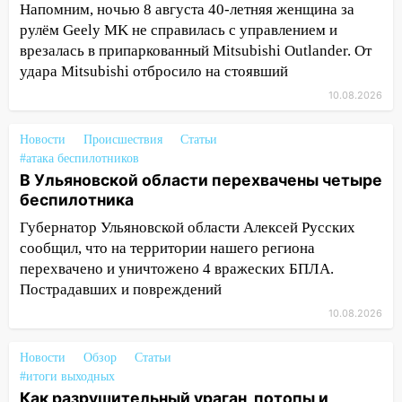
контроля администрации Ульяновска
Напомним, ночью 8 августа 40-летняя женщина за
рулём Geely MK не справилась с управлением и
11:12
В Ульяновской области в огне
врезалась в припаркованный Mitsubishi Outlander. От
погиб один человек
удара Mitsubishi отбросило на стоявший
11:05
12 человек погибли и 39 получили
10.08.2026
ранения после атаки беспилотников на
Нижнекамск
Новости
Происшествия
Статьи
#атака беспилотников
10:51
В Ульяновской области
В Ульяновской области перехвачены четыре
перехвачены четыре беспилотника
беспилотника
10:15
Соцсети: мотоциклист врезался в
Губернатор Ульяновской области Алексей Русских
«Калину» в Новом городе
сообщил, что на территории нашего региона
перехвачено и уничтожено 4 вражеских БПЛА.
10:11
Во время атаки беспилотников в
Пострадавших и повреждений
Нижнекамске погибли люди: в
республике объявили траур
10.08.2026
10:06
За выходные выпало больше
Новости
Обзор
Статьи
месячной нормы осадков и упало 111
#итоги выходных
деревьев в Ульяновске
Как разрушительный ураган, потопы и