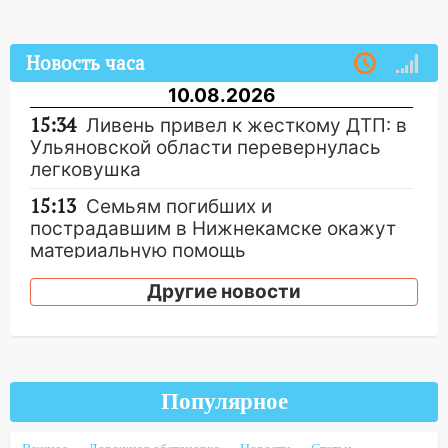
Новость часа
10.08.2026
15:34
Ливень привел к жесткому ДТП: в
Ульяновской области перевернулась
легковушка
15:13
Семьям погибших и
пострадавшим в Нижнекамске окажут
материальную помощь
15:05
Столкновение двух «Лад» в
Другие новости
Димитровграде: пассажирка оказалась
в больнице
14:23
В Вешкаймском районе
перевернулся самодельный байк
Популярное
14:21
Волонтеры «ЛизаАлерт»