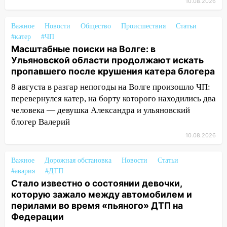
10.08.2026
12:59
Губернатор Ульяновской области
выразил соболезнования в связи с
Важное
Новости
Общество
Происшествия
Статьи
трагедией в Нижнекамске
#катер
#ЧП
Масштабные поиски на Волге: в
12:53
Число погибших в Нижнекамске
Ульяновской области продолжают искать
выросло до 13 человек, среди них есть
пропавшего после крушения катера блогера
ребенок
8 августа в разгар непогоды на Волге произошло ЧП:
12:46
Масштабные поиски на Волге: в
перевернулся катер, на борту которого находились два
Ульяновской области продолжают
человека — девушка Александра и ульяновский
искать пропавшего после крушения
блогер Валерий
катера блогера
10.08.2026
11:53
Стало известно о состоянии
девочки, которую зажало между
Важное
Дорожная обстановка
Новости
Статьи
автомобилем и перилами во время
#авария
#ДТП
«пьяного» ДТП на Федерации
Стало известно о состоянии девочки,
которую зажало между автомобилем и
11:29
Сергей Клопков назначен
перилами во время «пьяного» ДТП на
начальником управления
Федерации
административно-технического