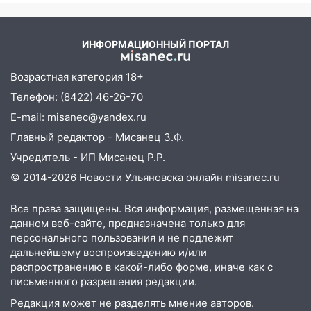
06:00
Как разрушительный ураган,
потопы и падающие деревья
парализовали Ульяновскую область: ЧП
ИНФОРМАЦИОННЫЙ ПОРТАЛ
за выходные
Возрастная категория 18+
05:50
Пять украденных лошадей и
смертельная драка
Телефон: (8422) 46-26-70
E-mail: misanec@yandex.ru
05:00
Боль, скованность и старение
дисков: как повседневные привычки
Главный редактор - Мисанец З.Ф.
незаметно разрушают наш позвоночник
Учредитель - ИП Мисанец Р.Р.
03:00
День скрытых ловушек и
© 2014-2026 Новости Ульяновска онлайн
misanec.ru
внезапных подарков судьбы: гороскоп
на 10 августа
Все права защищены. Вся информация, размещенная на
данном веб-сайте, предназначена только для
09.08.2026
персонального пользования и не подлежит
21:58
В Ульяновске около «нового»
дальнейшему воспроизведению и/или
моста утопили автомобиль «Вольво»
распространению в какой-либо форме, иначе как с
письменного разрешения редакции.
20:20
Итоги 9 августа в Ульяновской
Редакция может не разделять мнение авторов.
области: разгул стихии, поиски