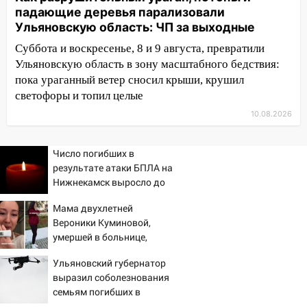
падающие деревья парализовали
10:00
В Кузоватово ураганный ветер
Ульяновскую область: ЧП за выходные
повредил кровли районного дома
культуры и школы
Суббота и воскресенье, 8 и 9 августа, превратили
Ульяновскую область в зону масштабного бедствия:
09:20
Момент падения дерева на
пока ураганный ветер сносил крыши, крушил
машину в Ульяновске попал на видео
светофоры и топил целые
09:16
Утро ульяновских водителей
10.08.2026
началось с «глухой» пробки на старом
мосту
Число погибших в
09:10
Соцсети: на Московском шоссе в
результате атаки БПЛА на
Ульяновске произошла авария
Нижнекамск выросло до
13
08:02
В Ульяновске во время
Мама двухлетней
диспансеризации у 26-летнего парня
Вероники Куминовой,
выявили онкологию
умершей в больнице,
беременна: семья ждет
07:00
Прохладная ночь и ветреный
Ульяновский губернатор
девочку
день: прогноз погоды в Ульяновске 10
выразил соболезнования
августа
семьям погибших в
Нижнекамске