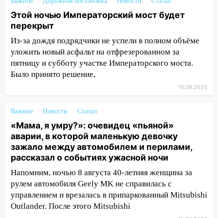
выложили ориентировку на пропавшего
Важное
Дорожная обстановка
Новости
Статьи
8 августа в шторм ульяновского
Этой ночью Императорский мост будет
блогера
перекрыт
14:00
Этой ночью Императорский мост
Из-за дождя подрядчики не успели в полном объёме
будет перекрыт
уложить новый асфальт на отфрезерованном за
пятницу и субботу участке Императорского моста.
13:49
Сотрудники СУ СК России по
Было принято решение,
Ульяновской области вручили ключи от
10.08.2026
квартир сиротам и детям, оставшихся
без попечения родителей
Важное
Новости
Статьи
13:36
«Мама, я умру?»: очевидец
«Мама, я умру?»: очевидец «пьяной»
«пьяной» аварии, в которой маленькую
аварии, в которой маленькую девочку
девочку зажало между автомобилем и
зажало между автомобилем и перилами,
перилами, рассказал о событиях
рассказал о событиях ужасной ночи
ужасной ночи
Напомним, ночью 8 августа 40-летняя женщина за
13:05
17-летний парень находился за
рулем автомобиля Geely MK не справилась с
рулем мотоцикла во время ДТП в Новом
управлением и врезалась в припаркованный Mitsubishi
городе: в ГАИ прокомментировали
Outlander. После этого Mitsubishi
сегодняшнюю аварию