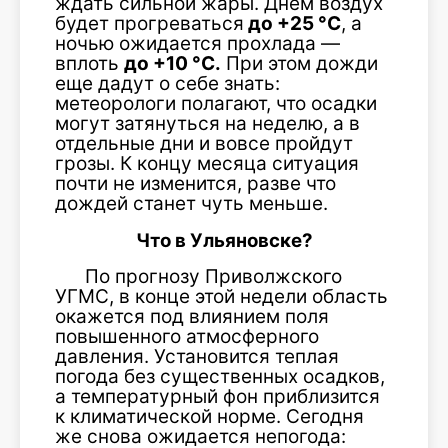
ждать сильной жары. Днем воздух
будет прогреваться
до +25 °C
, а
ночью ожидается прохлада —
вплоть
до +10 °C.
При этом дожди
еще дадут о себе знать:
метеорологи полагают, что осадки
могут затянуться на неделю, а в
отдельные дни и вовсе пройдут
грозы. К концу месяца ситуация
почти не изменится, разве что
дождей станет чуть меньше.
Что в Ульяновске?
По прогнозу Приволжского
УГМС, в конце этой недели область
окажется под влиянием поля
повышенного атмосферного
давления. Установится теплая
погода без существенных осадков,
а температурный фон приблизится
к климатической норме. Сегодня
же снова ожидается непогода: