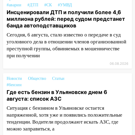
13:00
#аварии
Водитель без прав врезался в
#ДТП
#СК
#УМВД
Инсценировали ДТП и получили более 4,6
припаркованный автомобиль
миллиона рублей: перед судом предстанет
12:37
Переезжал «зебру» на
банда автоподставщиков
велосипеде и попал под колеса
Сегодня, 6 августа, стало известно о передаче в суд
12:18
Вспыхнул изнутри: в
уголовного дела в отношении членов организованной
Железнодорожном районе горела дача
преступной группы, обвиняемых в мошенничестве
при получении
11:33
В Засвияжье под колёса авто
06.08.2026
попал мужчина
11:17
В Радищевском районе сгорели
Новости
Общество
Статьи
хозяйственные постройки
#бензин
Где есть бензин в Ульяновске днем 6
11:00
В Канадее горел жилой дом
августа: список АЗС
10:18
Губернатор Ульяновской области:
Ситуация с бензином в Ульяновске остается
уничтожено четыре беспилотника в
напряженной, хотя уже и появились положительные
регионе
тенденции. Водители продолжают искать АЗС, где
можно заправиться, а
10:00
В Ульяновске дотла сгорел