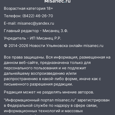
Инзенском районе
Возрастная категория 18+
16:06
Патриарх Кирилл оценил работу
Телефон: (8422) 46-26-70
Симбирской епархии
E-mail: misanec@yandex.ru
15:45
Жителям села Тагай больше не
Главный редактор - Мисанец З.Ф.
придётся ездить в райцентр ради сдачи
Учредитель - ИП Мисанец Р.Р.
анализов
© 2014-2026 Новости Ульяновска онлайн
misanec.ru
15:30
После жалобы прокурору на
улице Льва Толстого в Старой Майне
Все права защищены. Вся информация, размещенная на
восстановили освещение
данном веб-сайте, предназначена только для
персонального пользования и не подлежит
15:23
За неделю ульяновские спасатели
дальнейшему воспроизведению и/или
спасли восемь человек
распространению в какой-либо форме, иначе как с
письменного разрешения редакции.
14:40
Житель Димитровграда поверил в
Редакция может не разделять мнение авторов.
«посылку от дочери» и лишился более 3
миллионов рублей
"Информационный портал misanec.ru" зарегистрирован
в Федеральной службе по надзору в сфере связи,
14:30
Застолье закончилось кражей:
информационных технологий и массовых
ульяновец перевёл себе деньги с карты