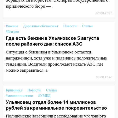
обращаются к юристам. Эксперты Государственного
знак 5 августа
юридического бюро —
04.08.2026
06.08.2026
23:27
Прокуратура проверяет
капремонт школы в посёлке Налейка
Важное
Дорожная обстановка
Новости
Статьи
#бензин
22:33
Прокуратура проверяет
Где есть бензин в Ульяновске 5 августа
спортивные объекты в Старой Майне
после рабочего дня: список АЗС
21:01
Ульяновцев приглашают сдать
Ситуация с бензином в Ульяновске остается
кровь: День донора пройдёт 6 августа
напряженной, хотя уже и появились положительные
тенденции. Водители продолжают искать АЗС, где
20:17
Ульяновская область девятую
можно заправиться, а
неделю подряд удерживает самые
05.08.2026
низкие цены на подсолнечное масло
19:33
Коровы-рекордсменки: в
Криминал
Новости
Статьи
Ульяновской области выросли надои
#мошенничество
#УМВД
молока
Ульяновец отдал более 14 миллионов
рублей за криминальное покровительство
18:20
В Ульяновской области до конца
года благоустроят 20 родников
Полицейские завершили расследование уголовного