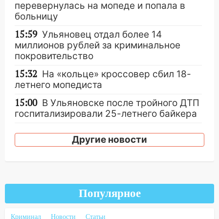
перевернулась на мопеде и попала в
больницу
15:59
Ульяновец отдал более 14
миллионов рублей за криминальное
покровительство
15:32
На «кольце» кроссовер сбил 18-
летнего мопедиста
15:00
В Ульяновске после тройного ДТП
госпитализировали 25-летнего байкера
14:32
На Ульяновскую область
Другие новости
надвигается жара
14:08
Пешеход переходил по «зебре»:
подробности серьезной аварии на
Фруктовой
Популярное
13:30
В Димитровграде на улице
Трудовой горело здание
Криминал
Новости
Статьи