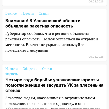
легковой автомобиль
06.08.2026
09:39
В Ульяновске будут судить десять
Важное
Новости
Статьи
наркодилеров, снабжавших две области
Внимание! В Ульяновской области
09:25
Вынесли приговор дебоширам,
объявлена ракетная опасность
избившим мужчину в трамвае
Губернатор сообщил, что в регионе объявлена
08:27
ракетная опасность. Нельзя оставаться на открытой
Ульяновская полиция получила
один из шести уникальных автомобилей
местности. В качестве укрытия используйте
в России
помещения с несущими
06.08.2026
07:02
Жара отступит: какой будет
погода в Ульяновске днем 5 августа
Новости
Общество
Статьи
06:10
Двое мигрантов изнасиловали 13-
#юристы
летнюю девочку в центре Ульяновска
Четыре года борьбы: ульяновские юристы
помогли женщине засудить УК за плесень на
06:00
Мертвеца выкопали, посадили в
стенах
мешок и попытались утопить в Волге
Зачастую людям, оказавшимся в затруднительном
05:30
Астрологи назвали самый
положении, не справиться в одиночку, и они
опасный день августа: что ждет каждый