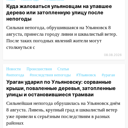
15:04
Фоторепортаж с улиц Ульяновска
Куда жаловаться ульяновцам на упавшее
после шторма: поваленные деревья и
дерево или затопленную улицу после
затопленные улицы
непогоды
Сильная непогода, обрушившаяся на Ульяновск 8
14:28
Ураган вырвал остановку на улице
августа, принесла городу ливни и шквалистый ветер.
Деева в Заволжье
После таких погодных явлений жители могут
14:26
Жители Ульяновска сами
столкнуться с
пытаются расчистить ливнёвки, не
08.08.2026
дождавшись коммунальщиков
14:16
Шторм продолжает ломать город:
Новости
Происшествия
Статьи
на улице Любови Шевцовой рухнул
#непогода
#последствия непогоды
#Ульяновск
#ураган
светофор
Ураган ударил по Ульяновску: сорванные
крыши, поваленные деревья, затопленные
14:14
Студента из Ульяновска обманули
улицы и остановившиеся трамваи
мошенники под видом преподавателя
Сильнейшая непогода обрушилась на Ульяновск днём
14:12
Куда жаловаться ульяновцам на
8 августа. Ливень, крупный град и шквалистый ветер
упавшее дерево или затопленную улицу
уже привели к серьёзным последствиям в разных
после непогоды
районах