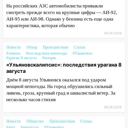
На российских АЗС автомобилисты привыкли
17:15
В Ульяновской области
смотреть прежде всего на крупные цифры — АИ-92,
ремонтируют девять мостов: один уже
АИ-95 или АИ-98. Однако у бензина есть еще одна
готов, ещё два — почти завершены
характеристика, которая обычно
17:00
«Ульяновскалипсис»: последствия
09.08.2026
урагана 8 августа
16:38
Прогноз погоды в Ульяновской
Новости
Обзор
Происшествия
Статьи
области на 9 августа
#ливень
#последствия непогоды
#Ульяновск
#ураган 8 августа
#шторм
16:34
Из-за мощной непогоды в
«Ульяновскалипсис»: последствия урагана 8
Ульяновске отменили фестиваль «Наше
августа
время»
Днём 8 августа Ульяновск оказался под ударом
мощной непогоды. На город обрушились сильный
16:17
Мелекесский район первым в
ливень, гроза, крупный град и шквалистый ветер. За
Ульяновской области намолотил более
несколько часов стихия
100 тысяч тонн зерна
08.08.2026
15:17
В колледжи и техникумы
Ульяновской области подали более 10
Новости
Общество
Происшествия
Статьи
тысяч заявлений
#жкх
#непогода
#Ульяновск