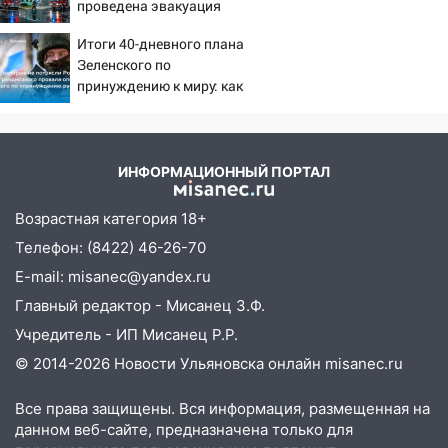
проведена эвакуация
13:22
Упавшие деревья перекрыли
дороги в Ульяновске: фото
Итоги 40-дневного плана
Зеленского по
13:17
Непогода в Ульяновске не
принуждению к миру: как
закончится сегодня: сильные ливни
ответила Россия, полный
сохранятся 9 августа
разбор провала операции
13:15
Трижды «брал в долг» без спроса:
Украины от военкора
житель Вешкаймского района похитил у
Коца
ИНФОРМАЦИОННЫЙ ПОРТАЛ
знакомого 191 тысячу рублей
Возрастная категория 18+
13:14
Ураган оторвал светофор на
Телефон: (8422) 46-26-70
проспекте Филатова в Ульяновске
E-mail: misanec@yandex.ru
13:12
Дерево пробило крышу дома на
Главный редактор - Мисанец З.Ф.
Новгородской в Ульяновске и рухнуло
на электрощит
Учредитель - ИП Мисанец Р.Р.
© 2014-2026 Новости Ульяновска онлайн
misanec.ru
13:10
В Заволжском районе дерево
упало во дворе
Все права защищены. Вся информация, размещенная на
13:08
Ураган ударил по Ульяновску:
данном веб-сайте, предназначена только для