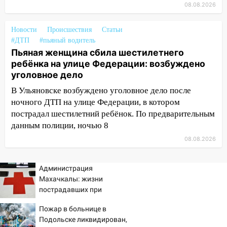
08.08.2026
13:59
В Новом городе ураганным
ветром сорвало опалубку со
строящегося дома
Новости
Происшествия
Статьи
#ДТП
#пьяный водитель
13:54
В мэрии Ульяновска рассказали,
Пьяная женщина сбила шестилетнего
как устраняют последствия мощного
ребёнка на улице Федерации: возбуждено
шторма
уголовное дело
13:49
Стихия продолжает крушить
В Ульяновске возбуждено уголовное дело после
Ульяновск: дерево рухнуло на дом на
ночного ДТП на улице Федерации, в котором
Орджоникидзе
пострадал шестилетний ребёнок. По предварительным
данным полиции, ночью 8
13:47
На Нижней Террасе мощным
08.08.2026
ветром вырвало дерево с корнем
13:46
Сильный ветер сорвал крышу с
Администрация
СТО на проспекте Созидателей
Махачкалы: жизни
13:35
пострадавших при
Непогода продолжает бить по
падении лифта ничто не
транспорту: в Ульяновске трамвай
Пожар в больнице в
угрожает
сошёл с рельсов
Подольске ликвидирован,