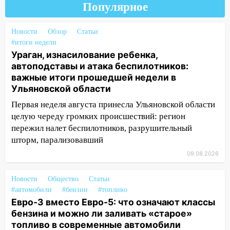
08:11
На Ульяновск снова надвигается
Популярное
непогода
Новости
Обзор
Статьи
07:30
Евро-3 вместо Евро-5: что
#итоги недели
означают классы бензина и можно ли
Ураган, изнасилование ребенка,
заливать «старое» топливо в
автоподставы и атака беспилотников:
современные автомобили
важные итоги прошедшей недели в
06:30
Какая погода будет в Ульяновской
Ульяновской области
области днем 9 августа
Первая неделя августа принесла Ульяновской области
целую череду громких происшествий: регион
05:05
День, когда всё может
пережил налет беспилотников, разрушительный
измениться: гороскоп на 9 августа —
шторм, парализовавший
три знака получат шанс, который нельзя
упустить
09.08.2026
08.08.2026
Новости
Общество
Статьи
20:10
Во время урагана в Ульяновске на
#автомобили
#бензин
#топливо
Волге перевернулась лодка
Евро-3 вместо Евро-5: что означают классы
19:55
бензина и можно ли заливать «старое»
В Ульяновске упавшее дерево
топливо в современные автомобили
заблокировало в машине двух женщин