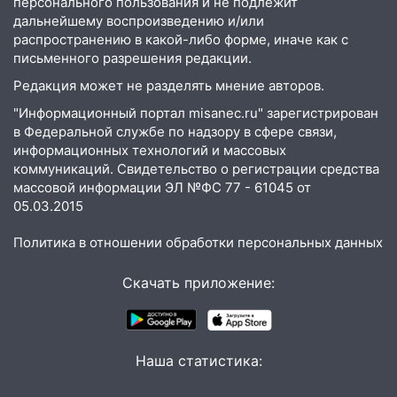
сорванные крыши, поваленные деревья,
персонального пользования и не подлежит
дальнейшему воспроизведению и/или
затопленные улицы и остановившиеся
распространению в какой-либо форме, иначе как с
трамваи
письменного разрешения редакции.
12:17
Ульяновск накрыл крупный град:
Редакция может не разделять мнение авторов.
после ливня город снова уходит под
воду
"Информационный портал misanec.ru" зарегистрирован
в Федеральной службе по надзору в сфере связи,
12:12
Прокуратура взяла на контроль
информационных технологий и массовых
ДТП с шестилетним ребёнком на улице
коммуникаций. Свидетельство о регистрации средства
Федерации
массовой информации ЭЛ №ФС 77 - 61045 от
05.03.2015
12:01
Пьяная женщина сбила
шестилетнего ребёнка на улице
Политика в отношении обработки персональных данных
Федерации: возбуждено уголовное дело
Скачать приложение:
11:16
В Ульяновске ищут 37-летнего
мужчину, пропавшего ещё 19 июля
10:30
От мотофристайла до прогулки с
Наша статистика:
хаски: куда сходить в Ульяновской
области 8–9 августа