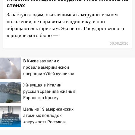
15:51
Бросила кирпич в жену брата: в
стенах
Ульяновской области завели дело на
Зачастую людям, оказавшимся в затруднительном
агрессивную женщину
положении, не справиться в одиночку, и они
15:47
На улице Радищева сбили
обращаются к юристам. Эксперты Государственного
курьера: крупная авария в Ульяновске
юридического бюро —
06.08.2026
15:15
Проводил до квартиры и ограбил:
новый кавалер женщины оказался
рецидивистом
В Киеве заявили о
провале американской
14:26
В Ульяновске ограничат движение
операции «Убей лучника»
по улице Ефремова
против России
Живущая в Италии
14:23
67% ульяновцев готовы
русская сравнила жизнь в
передумать увольняться, если им
Европе и в Крыму
повысят зарплату
Цепь из 19 американских
14:01
Инсценировали ДТП и получили
атомных подлодок
более 4,6 миллиона рублей: перед
«окружает» Россию и
судом предстанет банда
Китай: это инструмент
автоподставщиков
первого массированного