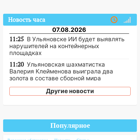
Новость часа
07.08.2026
11:25
В Ульяновске ИИ будет выявлять
нарушителей на контейнерных
площадках
11:20
Ульяновская шахматистка
Валерия Клейменова выиграла два
золота в составе сборной мира
11:16
В Ульяновске открыли памятную
Другие новости
доску декабристу Кондратию Рылееву
10:40
В Ульяновске спасатели ночью
нашли потерявшегося в заброшенных
садах 79-летнего мужчину
Популярное
10:26
На нескольких улицах Ульяновска