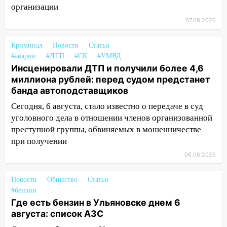
06:00
Под Ульяновском при развороте
организации
пострадал 38-летний водитель
07.08.2026
иномарки
05:00
«Каждая пятая женщина и каждый
Криминал
Новости
Статьи
второй мужчина в мире сталкиваются с
#аварии
#ДТП
#СК
#УМВД
Инсценировали ДТП и получили более 4,6
алопецией»: врач рассказал, чем может
миллиона рублей: перед судом предстанет
быть вызвано облысение и как с этим
банда автоподставщиков
справиться
Сегодня, 6 августа, стало известно о передаче в суд
03:30
Гороскоп на 7 августа: пятница
уголовного дела в отношении членов организованной
принесет прилив творческой энергии и
преступной группы, обвиняемых в мошенничестве
отличные шансы исправить старые
при получении
ошибки
06.08.2026
06.08.2026
23:20
Прогноз погоды на 7 августа в
Новости
Общество
Статьи
Ульяновской области
#бензин
Где есть бензин в Ульяновске днем 6
20:04
Ульяновцев приглашают на забег,
августа: список АЗС
посвящённый Дню воздушного флота
России