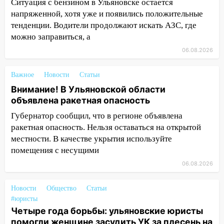
Ситуация с бензином в Ульяновске остается
напряженной, хотя уже и появились положительные
19:12
В Ульяновской области
тенденции. Водители продолжают искать АЗС, где
руководителя частной компании
можно заправиться, а
наказали за сокрытие прошлого своего
сотрудник
06.08.2026
18:02
В Ульяновск едут звезды
Важное
Новости
Статьи
баскетбола!
Внимание! В Ульяновской области
17:08
Ульяновский областной суд
объявлена ракетная опасность
оставил в силе приговор руководству
Губернатор сообщил, что в регионе объявлена
«УльяновскФармации» за махинации на
ракетная опасность. Нельзя оставаться на открытой
3,2 млн рублей
местности. В качестве укрытия используйте
16:09
Ветераны легкой атлетики из
помещения с несущими
Ульяновска успешно выступили на
06.08.2026
Чемпионате России
Новости
16:02
Общество
Статьи
В Ульяновской области убрали
#юристы
более 28% площадей зерновых и
Четыре года борьбы: ульяновские юристы
зернобобовых культур
помогли женщине засудить УК за плесень на