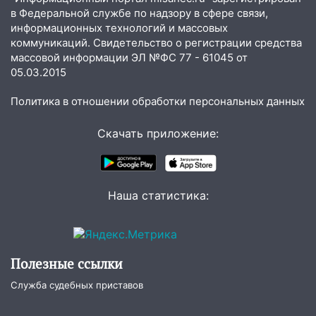
бензина Евро 2, Евро 3, Евро 4
в Федеральной службе по надзору в сфере связи,
информационных технологий и массовых
11:12
Соцсети: на Рябикова автомобиль
коммуникаций. Свидетельство о регистрации средства
врезался в забор
массовой информации ЭЛ №ФС 77 - 61045 от
05.03.2015
10:27
Где есть бензин в Ульяновске
днем 6 августа: список АЗС
Политика в отношении обработки персональных данных
10:16
Внимание! В Ульяновской области
объявлена ракетная опасность
Скачать приложение:
10:00
В Старомайнском районе утонул
51-летний мужчина
Наша статистика:
09:50
В Ульяновске черный коршун
застрял в тепловозе
09:44
Ульяновские спасатели помогли
юному велосипедисту на улице
Полезные ссылки
Чернышевского
Служба судебных приставов
08:21
В Заволжском районе украли два
велосипеда