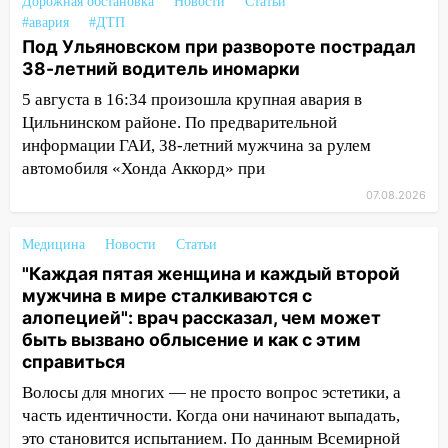
временно отключили холодную воду
Дорожная обстановка
Новости
Статьи
#авария
#ДТП
10:14
В Ульяновске двоих участников
Под Ульяновском при развороте пострадал
коррупционной схемы при ЦГКБ
38-летний водитель иномарки
отправили в колонию на 7 и 8 лет
5 августа в 16:34 произошла крупная авария в
09:52
Ночью беспилотники сбили над
Цильнинском районе. По предварительной
соседними Татарстаном и Саратовской
информации ГАИ, 38-летний мужчина за рулем
областью
автомобиля «Хонда Аккорд» при
09:41
07.08.2026
Диана Шурыгина уверовала в
Бога в СИЗО
Медицина
Новости
Статьи
09:35
В Ульяновске директора фирмы
"Каждая пятая женщина и каждый второй
будут судить за неуплату налогов на 48
мужчина в мире сталкиваются с
млн рублей
алопецией": врач рассказал, чем может
08:22
быть вызвано облысение и как с этим
Подросток на питбайке сбил
справиться
велосипедистку: пострадали двое
Волосы для многих — не просто вопрос эстетики, а
07:20
Жара возвращается: ожидается
часть идентичности. Когда они начинают выпадать,
знойный и сухой четверг
это становится испытанием. По данным Всемирной