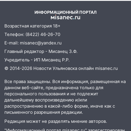
удара
13:36
В Инзе произошел крупный пожар
ИНФОРМАЦИОННЫЙ ПОРТАЛ
13:00
В суде защитили репутацию
мужчины, которого необоснованно
Возрастная категория 18+
обвиняли в жестоком обращении с
Телефон: (8422) 46-26-70
животными
E-mail: misanec@yandex.ru
12:28
Миллион на «льготниках»: в
Главный редактор - Мисанец З.Ф.
Ульяновской области перевозчик
Учредитель - ИП Мисанец Р.Р.
провернул хитрую схему с чужими
© 2014-2026 Новости Ульяновска онлайн
misanec.ru
проездными
12:10
Ульяновский алиментщик накопил
Все права защищены. Вся информация, размещенная на
120 тысяч долга
данном веб-сайте, предназначена только для
персонального пользования и не подлежит
11:49
Снят режим «Ракетная
дальнейшему воспроизведению и/или
опасность» на территории Ульяновской
распространению в какой-либо форме, иначе как с
области
письменного разрешения редакции.
11:30
Кабмин РФ разрешил до 1 июля
Редакция может не разделять мнение авторов.
2027 года импорт, выпуск и обращение
"Информационный портал misanec.ru" зарегистрирован