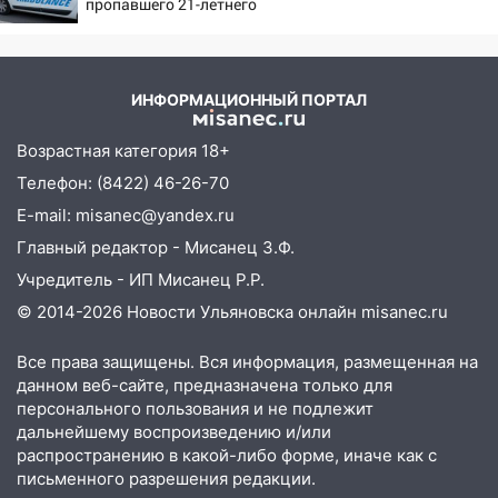
пропавшего 21-летнего
17:30
Где есть бензин в Ульяновске 5
россиянина
августа после рабочего дня: список АЗС
17:05
«Обыск» по видеосвязи: в
ИНФОРМАЦИОННЫЙ ПОРТАЛ
Ульяновске задержали 19-летнюю
сообщницу мошенников
Возрастная категория 18+
16:12
Едва не перерезал горло: в
Телефон: (8422) 46-26-70
Вешкайме посиделки с судимым
E-mail: misanec@yandex.ru
знакомым закончились для женщины
Главный редактор - Мисанец З.Ф.
больницей
Учредитель - ИП Мисанец Р.Р.
16:06
18-летняя девушка без прав
© 2014-2026 Новости Ульяновска онлайн
misanec.ru
перевернулась на мопеде и попала в
больницу
Все права защищены. Вся информация, размещенная на
15:59
Ульяновец отдал более 14
данном веб-сайте, предназначена только для
миллионов рублей за криминальное
персонального пользования и не подлежит
покровительство
дальнейшему воспроизведению и/или
распространению в какой-либо форме, иначе как с
15:32
На «кольце» кроссовер сбил 18-
письменного разрешения редакции.