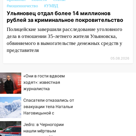
#мошенничество
#УМВД
05:00
Кому 6 августа звезды сулят
Ульяновец отдал более 14 миллионов
прибыль, а кому — испытания на
рублей за криминальное покровительство
прочность
Полицейские завершили расследование уголовного
05.08.2026
дела в отношении 35-летнего жителя Ульяновска,
22:58
Соцсети: на проспекте Тюленева
обвиняемого в вымогательстве денежных средств у
ДТП с мотоциклистом
представителя
20:22
Мошенники обманули 92-летнюю
05.08.2026
жительницу Ульяновской области
19:14
Житель Ульяновской области
«Они в гости вдвоем
подвез троих незнакомцев на трассе и
ходят»: известная
заработал уголовное дело
журналистка
подтвердила роман
18:14
Прогноз погоды на 6 августа в
Спасатели отказались от
Бондарчука и Исаковой
Ульяновской области
эвакуации тела Натальи
Наговицыной с
18:00
Мотофристайл, рок и силовой
семитысячника
экстрим: в Ульяновске пройдет
Jedro: в Черногории
нашли мёртвым
большой фестиваль «Наше время»