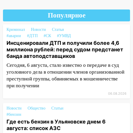
новый кавалер женщины оказался
рецидивистом
Популярное
14:26
В Ульяновске ограничат движение
по улице Ефремова
Криминал
Новости
Статьи
#аварии
14:23
#ДТП
#СК
#УМВД
67% ульяновцев готовы
Инсценировали ДТП и получили более 4,6
передумать увольняться, если им
миллиона рублей: перед судом предстанет
повысят зарплату
банда автоподставщиков
14:01
Инсценировали ДТП и получили
Сегодня, 6 августа, стало известно о передаче в суд
более 4,6 миллиона рублей: перед
уголовного дела в отношении членов организованной
судом предстанет банда
преступной группы, обвиняемых в мошенничестве
автоподставщиков
при получении
13:36
В Инзе произошел крупный пожар
06.08.2026
13:00
В суде защитили репутацию
Новости
мужчины, которого необоснованно
Общество
Статьи
#бензин
обвиняли в жестоком обращении с
Где есть бензин в Ульяновске днем 6
животными
августа: список АЗС