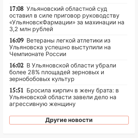
17:08
Ульяновский областной суд
оставил в силе приговор руководству
«УльяновскФармации» за махинации на
3,2 млн рублей
16:09
Ветераны легкой атлетики из
Ульяновска успешно выступили на
Чемпионате России
16:02
В Ульяновской области убрали
более 28% площадей зерновых и
зернобобовых культур
15:51
Бросила кирпич в жену брата: в
Ульяновской области завели дело на
агрессивную женщину
15:47
На улице Радищева сбили
Другие новости
курьера: крупная авария в Ульяновске
15:15
Проводил до квартиры и ограбил: