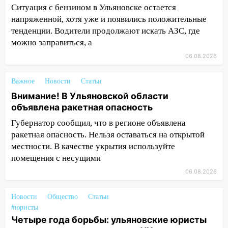
12:28
Миллион на «льготниках»: в
Ситуация с бензином в Ульяновске остается
Ульяновской области перевозчик
напряженной, хотя уже и появились положительные
провернул хитрую схему с чужими
тенденции. Водители продолжают искать АЗС, где
проездными
можно заправиться, а
12:10
Ульяновский алиментщик накопил
06.08.2026
120 тысяч долга
11:49
Важное
Снят режим «Ракетная
Новости
Статьи
опасность» на территории Ульяновской
Внимание! В Ульяновской области
области
объявлена ракетная опасность
Губернатор сообщил, что в регионе объявлена
11:30
Кабмин РФ разрешил до 1 июля
ракетная опасность. Нельзя оставаться на открытой
2027 года импорт, выпуск и обращение
бензина Евро 2, Евро 3, Евро 4
местности. В качестве укрытия используйте
помещения с несущими
11:12
Соцсети: на Рябикова автомобиль
06.08.2026
врезался в забор
10:27
Где есть бензин в Ульяновске
Новости
Общество
Статьи
днем 6 августа: список АЗС
#юристы
Четыре года борьбы: ульяновские юристы
10:16
Внимание! В Ульяновской области