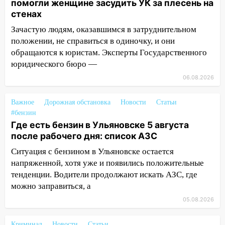
помогли женщине засудить УК за плесень на
объявлена ракетная опасность
стенах
10:00
В Старомайнском районе утонул
Зачастую людям, оказавшимся в затруднительном
51-летний мужчина
положении, не справиться в одиночку, и они
обращаются к юристам. Эксперты Государственного
09:50
В Ульяновске черный коршун
юридического бюро —
застрял в тепловозе
06.08.2026
09:44
Ульяновские спасатели помогли
юному велосипедисту на улице
Важное
Дорожная обстановка
Новости
Статьи
Чернышевского
#бензин
Где есть бензин в Ульяновске 5 августа
08:21
В Заволжском районе украли два
после рабочего дня: список АЗС
велосипеда
Ситуация с бензином в Ульяновске остается
07:18
В Ульяновск идет
напряженной, хотя уже и появились положительные
тридцатиградусная жара: какая будет
тенденции. Водители продолжают искать АЗС, где
погода в четверг
можно заправиться, а
06:00
Четыре года борьбы: ульяновские
05.08.2026
юристы помогли женщине засудить УК
за плесень на стенах
Криминал
Новости
Статьи