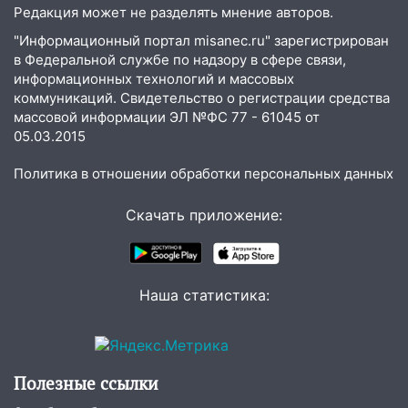
летнего мопедиста
Редакция может не разделять мнение авторов.
15:00
В Ульяновске после тройного ДТП
"Информационный портал misanec.ru" зарегистрирован
госпитализировали 25-летнего байкера
в Федеральной службе по надзору в сфере связи,
информационных технологий и массовых
14:32
На Ульяновскую область
коммуникаций. Свидетельство о регистрации средства
надвигается жара
массовой информации ЭЛ №ФС 77 - 61045 от
05.03.2015
14:08
Пешеход переходил по «зебре»:
подробности серьезной аварии на
Политика в отношении обработки персональных данных
Фруктовой
13:30
В Димитровграде на улице
Скачать приложение:
Трудовой горело здание
13:00
Водитель без прав врезался в
припаркованный автомобиль
Наша статистика:
12:37
Переезжал «зебру» на
велосипеде и попал под колеса
12:18
Вспыхнул изнутри: в
Полезные ссылки
Железнодорожном районе горела дача