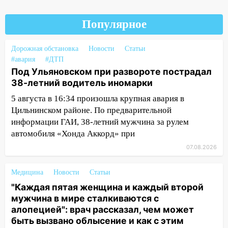
больницей
16:06
18-летняя девушка без прав
Популярное
перевернулась на мопеде и попала в
больницу
Дорожная обстановка
Новости
Статьи
15:59
#авария
Ульяновец отдал более 14
#ДТП
Под Ульяновском при развороте пострадал
миллионов рублей за криминальное
38-летний водитель иномарки
покровительство
5 августа в 16:34 произошла крупная авария в
15:32
На «кольце» кроссовер сбил 18-
Цильнинском районе. По предварительной
летнего мопедиста
информации ГАИ, 38-летний мужчина за рулем
15:00
В Ульяновске после тройного ДТП
автомобиля «Хонда Аккорд» при
госпитализировали 25-летнего байкера
07.08.2026
14:32
На Ульяновскую область
надвигается жара
Медицина
Новости
Статьи
"Каждая пятая женщина и каждый второй
14:08
Пешеход переходил по «зебре»:
мужчина в мире сталкиваются с
подробности серьезной аварии на
алопецией": врач рассказал, чем может
Фруктовой
быть вызвано облысение и как с этим