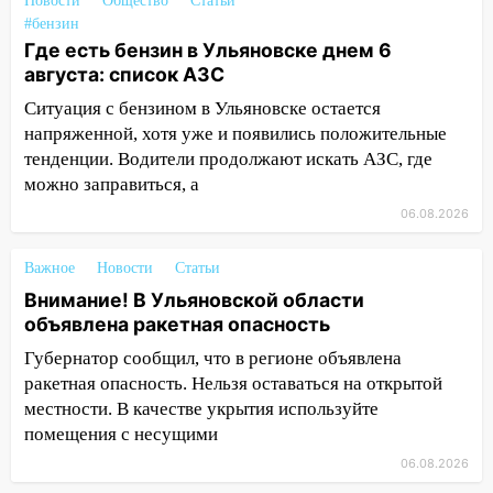
Новости
Общество
Статьи
#бензин
10:00
В Ульяновске дотла сгорел
Где есть бензин в Ульяновске днем 6
легковой автомобиль
августа: список АЗС
09:39
В Ульяновске будут судить десять
Ситуация с бензином в Ульяновске остается
наркодилеров, снабжавших две области
напряженной, хотя уже и появились положительные
тенденции. Водители продолжают искать АЗС, где
09:25
Вынесли приговор дебоширам,
можно заправиться, а
избившим мужчину в трамвае
06.08.2026
08:27
Ульяновская полиция получила
один из шести уникальных автомобилей
Важное
Новости
Статьи
в России
Внимание! В Ульяновской области
07:02
Жара отступит: какой будет
объявлена ракетная опасность
погода в Ульяновске днем 5 августа
Губернатор сообщил, что в регионе объявлена
ракетная опасность. Нельзя оставаться на открытой
06:10
Двое мигрантов изнасиловали 13-
местности. В качестве укрытия используйте
летнюю девочку в центре Ульяновска
помещения с несущими
06:00
Мертвеца выкопали, посадили в
06.08.2026
мешок и попытались утопить в Волге