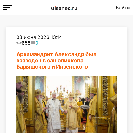
Войти
03 июня 2026 13:14
856
0
Архимандрит Александр был
возведен в сан епископа
Барышского и Инзенского