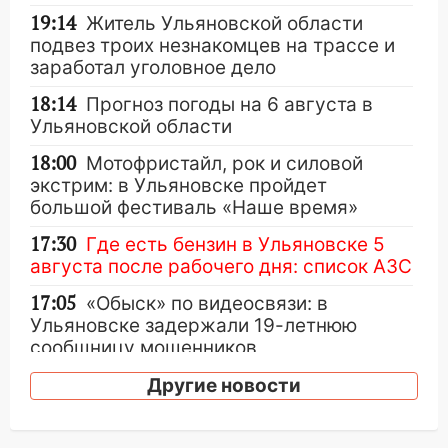
19:14
Житель Ульяновской области
подвез троих незнакомцев на трассе и
заработал уголовное дело
18:14
Прогноз погоды на 6 августа в
Ульяновской области
18:00
Мотофристайл, рок и силовой
экстрим: в Ульяновске пройдет
большой фестиваль «Наше время»
17:30
Где есть бензин в Ульяновске 5
августа после рабочего дня: список АЗС
17:05
«Обыск» по видеосвязи: в
Ульяновске задержали 19-летнюю
сообщницу мошенников
16:12
Едва не перерезал горло: в
Другие новости
Вешкайме посиделки с судимым
знакомым закончились для женщины