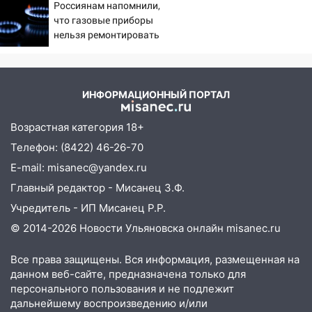
Россиянам напомнили,
18:20
В Ульяновской области до конца
что газовые приборы
года благоустроят 20 родников
нельзя ремонтировать
самостоятельно
17:27
В Ульяновской области 114 детей-
сирот получили жильё с начала года
16:43
Дорожный сезон перевалил за
ИНФОРМАЦИОННЫЙ ПОРТАЛ
экватор: в Ульяновской области
обновили половину региональных трасс
Возрастная категория 18+
Телефон: (8422) 46-26-70
16:31
В Ульяновской области
капитально отремонтируют 101
E-mail: misanec@yandex.ru
многоквартирный дом
Главный редактор - Мисанец З.Ф.
16:30
Прогноз погоды в Ульяновской
Учредитель - ИП Мисанец Р.Р.
области на 5 августа
© 2014-2026 Новости Ульяновска онлайн
misanec.ru
16:20
В Сурском районе сёла оказались
Все права защищены. Вся информация, размещенная на
не защищены от лесных пожаров
данном веб-сайте, предназначена только для
16:12
персонального пользования и не подлежит
Пуля пробила окно квартиры на
дальнейшему воспроизведению и/или
16-м этаже в Ульяновске