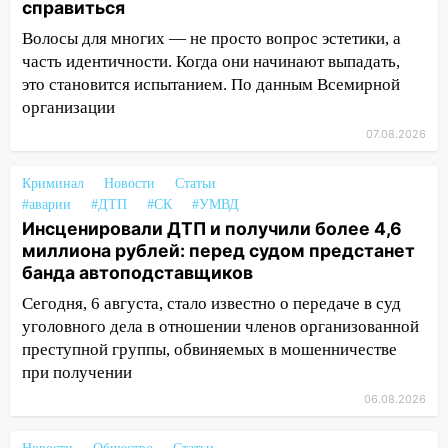
справиться
13:30
В Димитровграде на улице
Трудовой горело здание
Волосы для многих — не просто вопрос эстетики, а
часть идентичности. Когда они начинают выпадать,
13:00
Водитель без прав врезался в
это становится испытанием. По данным Всемирной
припаркованный автомобиль
организации
12:37
Переезжал «зебру» на
07.08.2026
велосипеде и попал под колеса
Криминал
12:18
Новости
Статьи
Вспыхнул изнутри: в
#аварии
#ДТП
#СК
#УМВД
Железнодорожном районе горела дача
Инсценировали ДТП и получили более 4,6
11:33
В Засвияжье под колёса авто
миллиона рублей: перед судом предстанет
попал мужчина
банда автоподставщиков
Сегодня, 6 августа, стало известно о передаче в суд
11:17
В Радищевском районе сгорели
уголовного дела в отношении членов организованной
хозяйственные постройки
преступной группы, обвиняемых в мошенничестве
11:00
В Канадее горел жилой дом
при получении
10:18
Губернатор Ульяновской области:
06.08.2026
уничтожено четыре беспилотника в
регионе