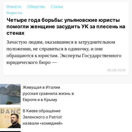
05:30
Астрологи назвали самый
Новости
Общество
Статьи
опасный день августа: что ждет каждый
#юристы
знак 5 августа
Четыре года борьбы: ульяновские юристы
помогли женщине засудить УК за плесень на
04.08.2026
стенах
23:27
Прокуратура проверяет
Зачастую людям, оказавшимся в затруднительном
капремонт школы в посёлке Налейка
положении, не справиться в одиночку, и они
22:33
Прокуратура проверяет
обращаются к юристам. Эксперты Государственного
спортивные объекты в Старой Майне
юридического бюро —
06.08.2026
21:01
Ульяновцев приглашают сдать
кровь: День донора пройдёт 6 августа
Живущая в Италии
20:17
Ульяновская область девятую
русская сравнила жизнь в
неделю подряд удерживает самые
Европе и в Крыму
низкие цены на подсолнечное масло
В Киеве обращение
19:33
Коровы-рекордсменки: в
Зеленского о Patriot
Ульяновской области выросли надои
назвали «комедией»
молока