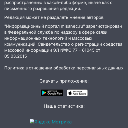
распространению в какой-либо форме, иначе как с
16:10
Прокуратура потребовала
письменного разрешения редакции.
усилить борьбу со свалками в
Редакция может не разделять мнение авторов.
Инзенском районе
"Информационный портал misanec.ru" зарегистрирован
16:06
Патриарх Кирилл оценил работу
в Федеральной службе по надзору в сфере связи,
Симбирской епархии
информационных технологий и массовых
коммуникаций. Свидетельство о регистрации средства
15:45
Жителям села Тагай больше не
массовой информации ЭЛ №ФС 77 - 61045 от
придётся ездить в райцентр ради сдачи
05.03.2015
анализов
Политика в отношении обработки персональных данных
15:30
После жалобы прокурору на
улице Льва Толстого в Старой Майне
Скачать приложение:
восстановили освещение
15:23
За неделю ульяновские спасатели
спасли восемь человек
Наша статистика:
14:40
Житель Димитровграда поверил в
«посылку от дочери» и лишился более 3
миллионов рублей