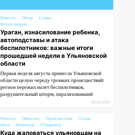
Новости
Обзор
Статьи
#итоги недели
Ураган, изнасилование ребенка,
автоподставы и атака
беспилотников: важные итоги
прошедшей недели в Ульяновской
области
Первая неделя августа принесла Ульяновской
области целую череду громких происшествий:
регион пережил налет беспилотников,
разрушительный шторм, парализовавший
09.08.2026
Новости
Общество
Происшествия
Статьи
#жкх
#непогода
#Ульяновск
Куда жаловаться ульяновцам на