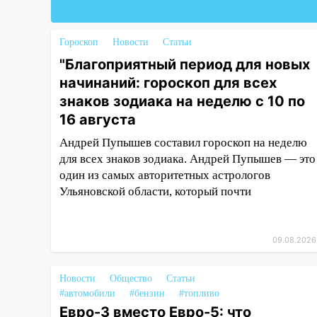
«море»
12:57
В Ульяновской области
Гороскоп
Новости
Статьи
ожидается крупный град
"Благоприятный период для новых
12:11
Где есть бензин в
начинаний: гороскоп для всех
Ульяновске 9 августа: список
знаков зодиака на неделю с 10 по
АЗС
16 августа
11:55
Соцсети: светофор упал
Андрей Пупышев составил гороскоп на неделю
на машину во время сильного
для всех знаков зодиака. Андрей Пупышев — это
ливня в Ульяновске
один из самых авторитетных астрологов
Ульяновской области, который почти
11:00
В Ульяновской области
люди в СНТ сидят без света
10:13
Прокуратура подвела
09.08.2026
итоги недели в Ульяновской
области
Новости
Общество
Статьи
09:18
Из-за ливня
#автомобили
#бензин
#топливо
заблокировано движение
Евро-3 вместо Евро-5: что