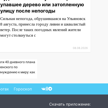
упавшее дерево или затопленную
улицу после непогоды
Сильная непогода, обрушившаяся на Ульяновск
8 августа, принесла городу ливни и шквалистый
ветер. После таких погодных явлений жители
могут столкнуться с
08.08.2026
оги 40-дневного плана
ленского по
инуждению к миру: как
ветила Россия, полный
збор провала операции
раины от военкора
рогах
Гороскоп
ца
Скачать приложение: