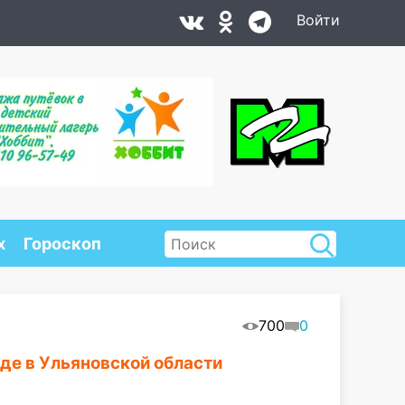
Войти
х
Гороскоп
700
0
де в Ульяновской области