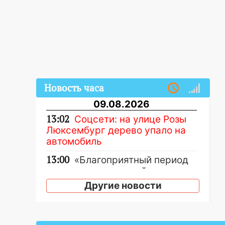
Новость часа
09.08.2026
13:02
Соцсети: на улице Розы
Люксембург дерево упало на
автомобиль
13:00
«Благоприятный период
для новых начинаний: гороскоп
для всех знаков зодиака на
Другие новости
неделю с 10 по 16 августа
13:00
На проспекте Тюленева в
Ульяновске образовалось