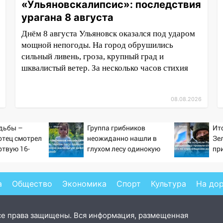
«Ульяновскалипсис»: последствия
урагана 8 августа
Днём 8 августа Ульяновск оказался под ударом
мощной непогоды. На город обрушились
сильный ливень, гроза, крупный град и
шквалистый ветер. За несколько часов стихия
08.08.2026
дьбы –
Группа грибников
Ит
отец смотрел
неожиданно нашли в
Зе
ртвую 16-
глухом лесу одинокую
пр
ь и не мог
испуганную маленькую
от
слезы
девочку с игрушкой
ра
Ук
а
Общество
Экономика
Спорт
Культура
На до
Ко
се права защищены. Вся информация, размещенная