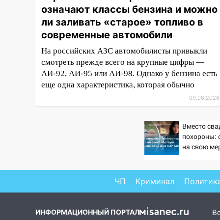
трамваев в Ульяновске
означают классы бензина и можно
ли заливать «старое» топливо в
09:15
Ураган, изнасилование
современные автомобили
ребенка, автоподставы и атака
беспилотников: важные итоги
На российских АЗС автомобилисты привыкли
прошедшей недели в
смотреть прежде всего на крупные цифры —
Ульяновской области
АИ-92, АИ-95 или АИ-98. Однако у бензина есть
08:20
В Ульяновске
еще одна характеристика, которая обычно
восстановили трамвайную и
09.08.2026
троллейбусную
инфраструктуру после шторма.
Вместо сва
08:19
Внимание! В
похороны: 
Цильнинском районе пропал
на свою ме
67-летний мужчина
летнюю доч
сдержать 
08:11
На Ульяновск снова
ЧП
Криминал
Политик
надвигается непогода
07:30
Евро-3 вместо Евро-5:
ИНФОРМАЦИОННЫЙ ПОРТАЛ
В
что означают классы бензина и