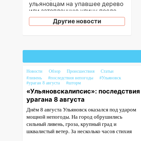
ульяновцам на упавшее дерево
или затопленную улицу после
непогоды
Другие новости
13:59
В Новом городе
ураганным ветром сорвало
опалубку со строящегося дома
13:54
В мэрии Ульяновска
рассказали, как устраняют
последствия мощного шторма
Новости
Обзор
Происшествия
Статьи
#ливень
#последствия непогоды
#Ульяновск
13:49
Стихия продолжает
#ураган 8 августа
#шторм
крушить Ульяновск: дерево
«Ульяновскалипсис»: последствия
рухнуло на дом на
урагана 8 августа
Орджоникидзе
Днём 8 августа Ульяновск оказался под ударом
13:47
На Нижней Террасе
мощной непогоды. На город обрушились
мощным ветром вырвало
сильный ливень, гроза, крупный град и
дерево с корнем
шквалистый ветер. За несколько часов стихия
13:46
Сильный ветер сорвал