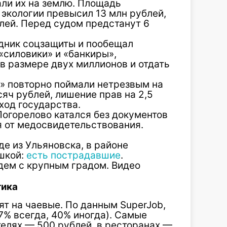
али их на землю. Площадь
 экологии превысил 13 млн рублей,
лей. Перед судом предстанут 6
дник соцзащиты и пообещал
«силовики» и «банкиры»,
в размере двух миллионов и отдать
» повторно поймали нетрезвым на
сяч рублей, лишение прав на 2,5
ход государства.
Погорелово катался без документов
я от медосвидетельствования.
де из Ульяновска, в районе
ушкой:
есть пострадавшие
.
дем с крупным градом. Видео
тика
ят на чаевые. По данным SuperJob,
7% всегда, 40% иногда). Самые
телях — 500 рублей, в ресторанах —