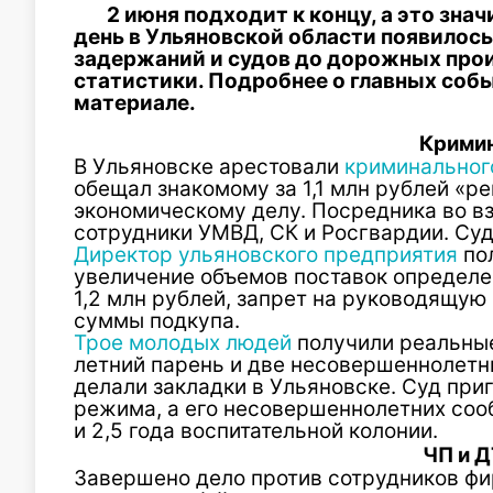
2 июня подходит к концу, а это знач
день в Ульяновской области появилось
задержаний и судов до дорожных про
статистики. Подробнее о главных собы
материале.
Крими
В Ульяновске арестовали
криминального
обещал знакомому за 1,1 млн рублей «р
экономическому делу. Посредника во в
сотрудники УМВД, СК и Росгвардии. Суд
Директор ульяновского предприятия
пол
увеличение объемов поставок определе
1,2 млн рублей, запрет на руководящую 
суммы подкупа.
Трое молодых людей
получили реальные
летний парень и две несовершеннолетн
делали закладки в Ульяновске. Суд приг
режима, а его несовершеннолетних соо
и 2,5 года воспитательной колонии.
ЧП и 
Завершено дело против сотрудников фи