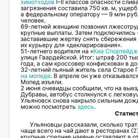
химотходов
I–II классов опасности слив
загрязнения составила 750 кв. м, ущерб
а федеральному оператору — 9 млн руб
человек.
69-летней женщине позвонил лжесотру
крупные выплаты. Затем подключились 
заставившие жертву снять сбережения 
их курьеру для «декларирования».
51-летнего водителя на «
Киа Спортейдж
улице Гвардейской. Итог: штраф 200 ты
года, а сам кроссовер конфискован в до
32-летний пьяный житель села Старое 
на мопеде
. В апреле он уже отказывалс
Мопед изъяли.
2 июня очевидцы сообщили, что на выез
Дубравы, автобус столкнулся с легков
Ульяновск снова накрыло сильным дож
можно посмотреть
здесь
.
Статис
Ульяновцы рассказали, сколько трат
чаще всего на чай дают в ресторанах (2
крупные средние чаевые оставляют в о