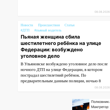
крышу с СТО на проспекте
Созидателей
08.08.2026
13:35
Непогода продолжает
бить по транспорту: в
Новости
Происшествия
Статьи
Ульяновске трамвай сошёл с
#ДТП
#пьяный водитель
рельсов
Пьяная женщина сбила
13:22
шестилетнего ребёнка на улице
Упавшие деревья
перекрыли дороги в
Федерации: возбуждено
Ульяновске: фото
уголовное дело
13:17
Непогода в Ульяновске
В Ульяновске возбуждено уголовное дело после
не закончится сегодня:
ночного ДТП на улице Федерации, в котором
сильные ливни сохранятся 9
пострадал шестилетний ребёнок. По
августа
предварительным данным полиции, ночью 8
13:15
Трижды «брал в долг»
08.08.2026
без спроса: житель
Вешкаймского района похитил
Полковник
у знакомого 191 тысячу рублей
Макгрегор