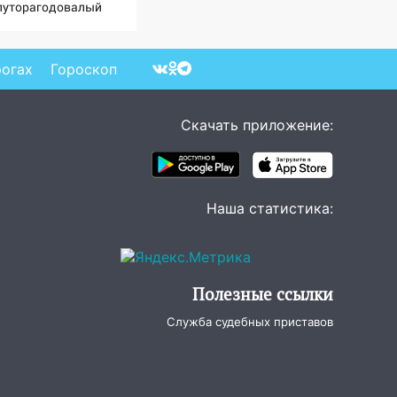
луторагодовалый
бёнок
рогах
Гороскоп
Скачать приложение:
Наша статистика:
Полезные ссылки
Служба судебных приставов