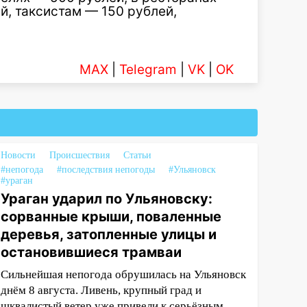
й, таксистам — 150 рублей,
MAX
|
Telegram
|
VK
|
OK
Новости
Происшествия
Статьи
#непогода
#последствия непогоды
#Ульяновск
#ураган
Ураган ударил по Ульяновску:
сорванные крыши, поваленные
деревья, затопленные улицы и
остановившиеся трамваи
Сильнейшая непогода обрушилась на Ульяновск
днём 8 августа. Ливень, крупный град и
шквалистый ветер уже привели к серьёзным