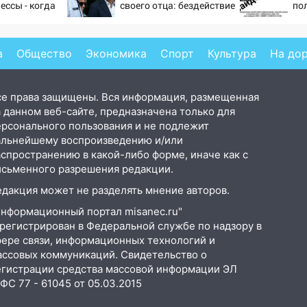
ессы - когда
своего отца: бездействие
по
ндовании ВМФ
против Трампа
ре
то полетят
а
Общество
Экономика
Спорт
Культура
На до
се права защищены. Вся информация, размещенная
 данном веб-сайте, предназначена только для
ерсонального пользования и не подлежит
альнейшему воспроизведению и/или
аспространению в какой-либо форме, иначе как с
исьменного разрешения редакции.
едакция может не разделять мнение авторов.
Информационный портал misanec.ru"
арегистрирован в Федеральной службе по надзору в
фере связи, информационных технологий и
ассовых коммуникаций. Свидетельство о
егистрации средства массовой информации ЭЛ
С 77 - 61045 от 05.03.2015