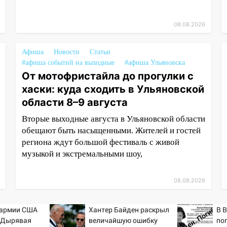
08.08.2026
Афиша
Новости
Статьи
#афиша событий на выходные
#афиша Ульяновска
От мотофристайла до прогулки с
хаски: куда сходить в Ульяновской
области 8–9 августа
Вторые выходные августа в Ульяновской области
обещают быть насыщенными. Жителей и гостей
региона ждут большой фестиваль с живой
музыкой и экстремальными шоу,
08.08.2026
 армии США
Хантер Байден раскрыл
В 
: Дырявая
величайшую ошибку
по