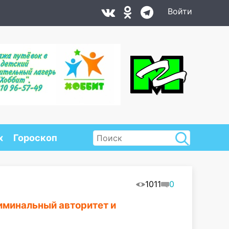
Войти
х
Гороскоп
1011
0
иминальный авторитет и