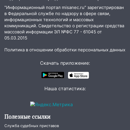
"Информационный портал misanec.ru" зарегистрирован
03:30
Гороскоп на 7 августа: пятница
в Федеральной службе по надзору в сфере связи,
принесет прилив творческой энергии и
информационных технологий и массовых
отличные шансы исправить старые
коммуникаций. Свидетельство о регистрации средства
ошибки
массовой информации ЭЛ №ФС 77 - 61045 от
06.08.2026
05.03.2015
23:20
Прогноз погоды на 7 августа в
Политика в отношении обработки персональных данных
Ульяновской области
20:04
Ульяновцев приглашают на забег,
Скачать приложение:
посвящённый Дню воздушного флота
России
19:12
В Ульяновской области
Наша статистика:
руководителя частной компании
наказали за сокрытие прошлого своего
сотрудник
18:02
В Ульяновск едут звезды
Полезные ссылки
баскетбола!
Служба судебных приставов