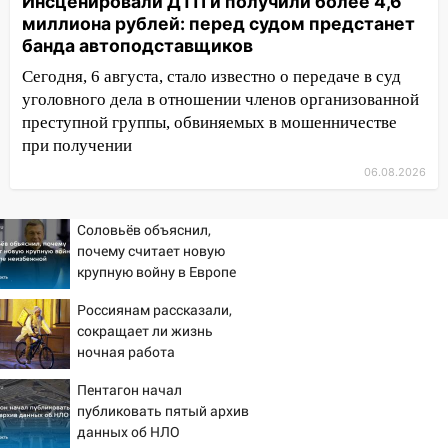
Инсценировали ДТП и получили более 4,6
11:20
Ульяновская шахматистка
миллиона рублей: перед судом предстанет
Валерия Клейменова выиграла два
банда автоподставщиков
золота в составе сборной мира
Сегодня, 6 августа, стало известно о передаче в суд
11:16
В Ульяновске открыли памятную
уголовного дела в отношении членов организованной
доску декабристу Кондратию Рылееву
преступной группы, обвиняемых в мошенничестве
при получении
10:40
В Ульяновске спасатели ночью
06.08.2026
нашли потерявшегося в заброшенных
садах 79-летнего мужчину
Соловьёв объяснил,
10:26
На нескольких улицах Ульяновска
почему считает новую
временно отключили холодную воду
крупную войну в Европе
неизбежной
10:14
В Ульяновске двоих участников
Россиянам рассказали,
коррупционной схемы при ЦГКБ
сокращает ли жизнь
отправили в колонию на 7 и 8 лет
ночная работа
09:52
Ночью беспилотники сбили над
Пентагон начал
соседними Татарстаном и Саратовской
публиковать пятый архив
областью
данных об НЛО