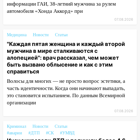
информации ГАИ, 38-летний мужчина за рулем
12:20
В Чердаклинском районе
автомобиля «Хонда Аккорд» при
столкнулись «Лада» и Chevrolet:
07.08.2026
пострадал 14-летний подросток
12:00
Где есть бензин в Ульяновске 7
Медицина
Новости
Статьи
августа: список АЗС
"Каждая пятая женщина и каждый второй
мужчина в мире сталкиваются с
11:50
Заснул рядом с ребёнком и
алопецией": врач рассказал, чем может
случайно задушил его: суд вынес
быть вызвано облысение и как с этим
приговор
справиться
11:38
В Ленинском районе пожар
Волосы для многих — не просто вопрос эстетики, а
полностью уничтожил дачный дом и
часть идентичности. Когда они начинают выпадать,
сарай
это становится испытанием. По данным Всемирной
11:38
В Госдуме предложили отменить
организации
ЕГЭ с 2027 года
07.08.2026
11:25
В Ульяновске ИИ будет выявлять
нарушителей на контейнерных
Криминал
Новости
Статьи
#аварии
площадках
#ДТП
#СК
#УМВД