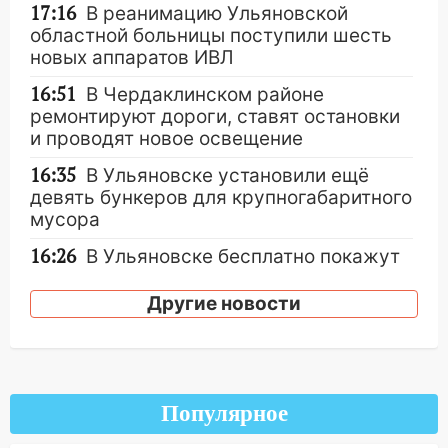
17:16
В реанимацию Ульяновской
областной больницы поступили шесть
новых аппаратов ИВЛ
16:51
В Чердаклинском районе
ремонтируют дороги, ставят остановки
и проводят новое освещение
16:35
В Ульяновске установили ещё
девять бункеров для крупногабаритного
мусора
16:26
В Ульяновске бесплатно покажут
матч «Волги» под открытым небом
Другие новости
16:12
В Ульяновском госуниверситете
разработают отечественный прибор для
цифровой ПЦР
15:47
Ульяновцы могут вернуть деньги
Популярное
за абонементы закрывшегося фитнес-
клуба «Рекорд-Fitness»