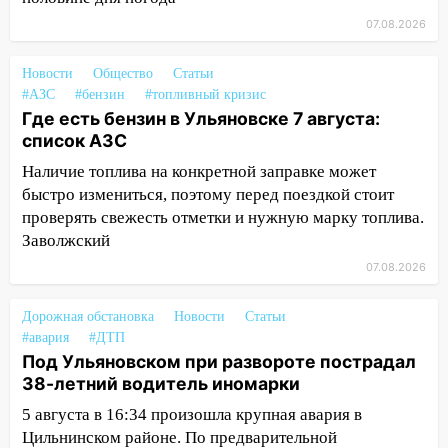
14:04
Жару смоет ливнями: прогноз
07.08.2026
погоды в Ульяновской области на
выходные 8-9 августа
Новости
Общество
Статьи
13:30
В Ульяновске транспортные
#АЗС
#бензин
#топливный кризис
полицейские проведут акцию «Час
Где есть бензин в Ульяновске 7 августа:
пассажира»
список АЗС
13:20
В Ульяновске за один день
Наличие топлива на конкретной заправке может
обокрали женщину на пляже и
быстро измениться, поэтому перед поездкой стоит
подростка в сквере
проверять свежесть отметки и нужную марку топлива.
Заволжский
13:01
В Димитровграде мужчина
07.08.2026
выбросил из машины страйкбольную
гранату: его задержали
Дорожная обстановка
Новости
Статьи
12:34
На Ульяновскую область
#авария
#ДТП
надвигается сильнейшая непогода: град
Под Ульяновском при развороте пострадал
и шквал до 27 м/с
38-летний водитель иномарки
12:31
Ульяновец хотел купить иномарку
5 августа в 16:34 произошла крупная авария в
из Европы и потерял 760 тысяч рублей
Цильнинском районе. По предварительной