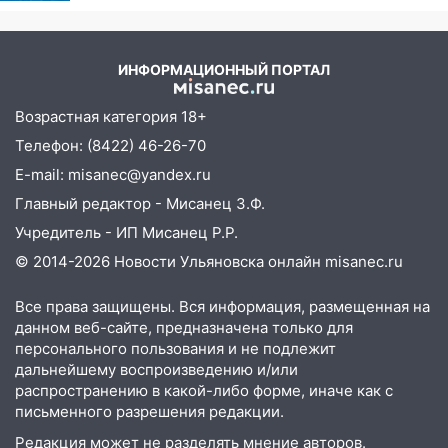
09:41
Диана Шурыгина уверовала в
Бога в СИЗО
09:35
В Ульяновске директора фирмы
ИНФОРМАЦИОННЫЙ ПОРТАЛ
будут судить за неуплату налогов на 48
млн рублей
Возрастная категория 18+
Телефон: (8422) 46-26-70
08:22
Подросток на питбайке сбил
велосипедистку: пострадали двое
E-mail: misanec@yandex.ru
Главный редактор - Мисанец З.Ф.
07:20
Жара возвращается: ожидается
знойный и сухой четверг
Учредитель - ИП Мисанец Р.Р.
© 2014-2026 Новости Ульяновска онлайн
misanec.ru
06:00
Под Ульяновском при развороте
пострадал 38-летний водитель
Все права защищены. Вся информация, размещенная на
иномарки
данном веб-сайте, предназначена только для
персонального пользования и не подлежит
05:00
«Каждая пятая женщина и каждый
дальнейшему воспроизведению и/или
второй мужчина в мире сталкиваются с
распространению в какой-либо форме, иначе как с
алопецией»: врач рассказал, чем может
письменного разрешения редакции.
быть вызвано облысение и как с этим
справиться
Редакция может не разделять мнение авторов.