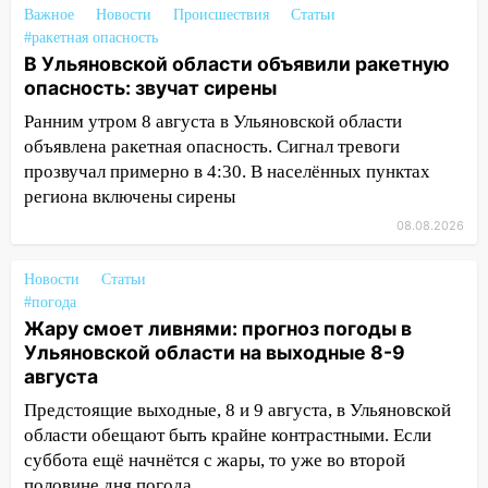
Важное
Новости
Происшествия
Статьи
15:34
После вмешательства
#ракетная опасность
прокуратуры в селах Ульяновской
В Ульяновской области объявили ракетную
области привели в порядок детские
опасность: звучат сирены
площадки
Ранним утром 8 августа в Ульяновской области
15:27
Прокуратура проверяет
объявлена ракетная опасность. Сигнал тревоги
капремонт школы в селе Кивать
прозвучал примерно в 4:30. В населённых пунктах
региона включены сирены
15:08
В Кузоватово после прокурорской
08.08.2026
проверки обновили разметку на
пешеходных переходах
Новости
Статьи
14:40
На проспекте Гая в Ульяновске
#погода
запретили остановку автомобилей на
Жару смоет ливнями: прогноз погоды в
50-метровом участке
Ульяновской области на выходные 8-9
августа
14:22
В Новом городе 8 августа пройдет
большой фестиваль «Наше время» с
Предстоящие выходные, 8 и 9 августа, в Ульяновской
мотофристайлом и концертом
области обещают быть крайне контрастными. Если
«Мураками»
суббота ещё начнётся с жары, то уже во второй
половине дня погода