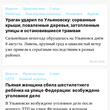
ветром сорвало опалубку со
строящегося дома
Новости
Происшествия
Статьи
#непогода
#последствия непогоды
#Ульяновск
#ураган
13:54
В мэрии Ульяновска рассказали,
Ураган ударил по Ульяновску: сорванные
как устраняют последствия мощного
крыши, поваленные деревья, затопленные
шторма
улицы и остановившиеся трамваи
13:49
Стихия продолжает крушить
Сильнейшая непогода обрушилась на Ульяновск днём
Ульяновск: дерево рухнуло на дом на
8 августа. Ливень, крупный град и шквалистый ветер
Орджоникидзе
уже привели к серьёзным последствиям в разных
районах
13:47
На Нижней Террасе мощным
ветром вырвало дерево с корнем
08.08.2026
13:46
Сильный ветер сорвал крышу с
Новости
Происшествия
Статьи
СТО на проспекте Созидателей
#ДТП
#пьяный водитель
Пьяная женщина сбила шестилетнего
13:35
Непогода продолжает бить по
ребёнка на улице Федерации: возбуждено
транспорту: в Ульяновске трамвай
уголовное дело
сошёл с рельсов
В Ульяновске возбуждено уголовное дело после
13:22
Упавшие деревья перекрыли
ночного ДТП на улице Федерации, в котором