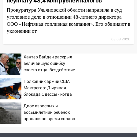
неуплату 48,4 млн рублей налогов
трамваи
Прокуратура Ульяновской области направила в суд
12:17
Ульяновск накрыл крупный град:
уголовное дело в отношении 48-летнего директора
после ливня город снова уходит под
ООО «Нефтяная топливная компания». Его обвиняют в
воду
уклонении от
08.08.2026
12:12
Прокуратура взяла на контроль
ДТП с шестилетним ребёнком на улице
Федерации
Хантер Байден раскрыл
величайшую ошибку
12:01
Пьяная женщина сбила
своего отца: бездействие
шестилетнего ребёнка на улице
против Трампа
Федерации: возбуждено уголовное дело
Полковник армии США
Макгрегор: Дырявая
11:16
В Ульяновске ищут 37-летнего
блокада Одессы - когда
мужчину, пропавшего ещё 19 июля
же в командовании ВМФ
Двое взрослых и
России за это полетят
10:30
От мотофристайла до прогулки с
восьмилетний ребенок
головы?
хаски: куда сходить в Ульяновской
пропали во время сплава
области 8–9 августа
по реке 08/08/2026 –
Новости
10:11
Директора ульяновской