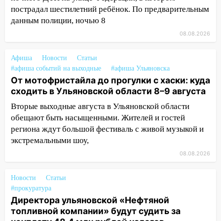
дороги в Ульяновске: фото
пострадал шестилетний ребёнок. По предварительным
13:17
Непогода в Ульяновске не
данным полиции, ночью 8
закончится сегодня: сильные ливни
08.08.2026
сохранятся 9 августа
13:15
Трижды «брал в долг» без спроса:
Афиша
Новости
Статьи
#афиша событий на выходные
житель Вешкаймского района похитил у
#афиша Ульяновска
От мотофристайла до прогулки с хаски: куда
знакомого 191 тысячу рублей
сходить в Ульяновской области 8–9 августа
13:14
Ураган оторвал светофор на
Вторые выходные августа в Ульяновской области
проспекте Филатова в Ульяновске
обещают быть насыщенными. Жителей и гостей
13:12
Дерево пробило крышу дома на
региона ждут большой фестиваль с живой музыкой и
Новгородской в Ульяновске и рухнуло
экстремальными шоу,
на электрощит
08.08.2026
13:10
В Заволжском районе дерево
упало во дворе
Новости
Статьи
#прокуратура
13:08
Ураган ударил по Ульяновску:
Директора ульяновской «Нефтяной
сорванные крыши, поваленные деревья,
топливной компании» будут судить за
затопленные улицы и остановившиеся