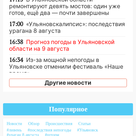
ремонтируют девять мостов: один уже
готов, ещё два — почти завершены
17:00
«Ульяновскалипсис»: последствия
урагана 8 августа
16:38
Прогноз погоды в Ульяновской
области на 9 августа
16:34
Из-за мощной непогоды в
Ульяновске отменили фестиваль «Наше
время»
Другие новости
16:17
Мелекесский район первым в
Ульяновской области намолотил более
100 тысяч тонн зерна
15:17
Популярное
В колледжи и техникумы
Ульяновской области подали более 10
тысяч заявлений
Новости
Обзор
Происшествия
Статьи
#ливень
#последствия непогоды
#Ульяновск
15:04
Фоторепортаж с улиц Ульяновска
#ураган 8 августа
#шторм