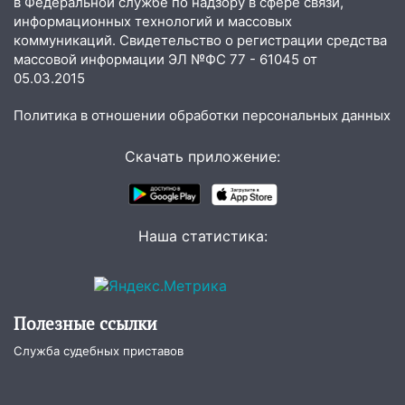
в Федеральной службе по надзору в сфере связи,
встреча
информационных технологий и массовых
коммуникаций. Свидетельство о регистрации средства
04:47
В Ульяновской области объявили
массовой информации ЭЛ №ФС 77 - 61045 от
ракетную опасность: звучат сирены
05.03.2015
07.08.2026
Политика в отношении обработки персональных данных
20:40
Ульяновские аграрии смогут
купить тракторы с отсрочкой платежа
Скачать приложение:
до декабря
19:34
В следственном управлении
состоялось торжественное
мероприятие, приуроченное к
Наша статистика:
празднованию Дня сотрудника органов
следствия Российской Федерации
19:30
Ульяновцев приглашают
Полезные ссылки
поддержать «Симбирскую чебурашку»
на фестивале «ФормАРТ»
Служба судебных приставов
18:11
Ульяновская область стала
пилотным регионом проекта