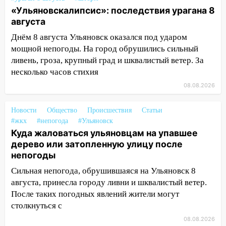
после шторма: поваленные деревья и
«Ульяновскалипсис»: последствия урагана 8
затопленные улицы
августа
14:28
Ураган вырвал остановку на улице
Днём 8 августа Ульяновск оказался под ударом
Деева в Заволжье
мощной непогоды. На город обрушились сильный
ливень, гроза, крупный град и шквалистый ветер. За
14:26
Жители Ульяновска сами
несколько часов стихия
пытаются расчистить ливнёвки, не
08.08.2026
дождавшись коммунальщиков
14:16
Шторм продолжает ломать город:
Новости
Общество
Происшествия
Статьи
на улице Любови Шевцовой рухнул
#жкх
#непогода
#Ульяновск
светофор
Куда жаловаться ульяновцам на упавшее
дерево или затопленную улицу после
14:14
Студента из Ульяновска обманули
непогоды
мошенники под видом преподавателя
Сильная непогода, обрушившаяся на Ульяновск 8
14:12
Куда жаловаться ульяновцам на
августа, принесла городу ливни и шквалистый ветер.
упавшее дерево или затопленную улицу
После таких погодных явлений жители могут
после непогоды
столкнуться с
13:59
В Новом городе ураганным
08.08.2026