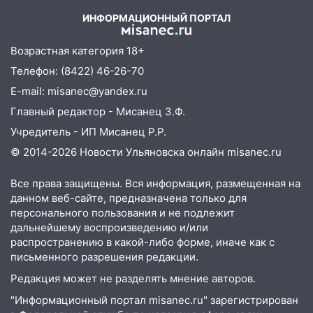
«Нефтяной топливной компании» будут
ИНФОРМАЦИОННЫЙ ПОРТАЛ
судить за неуплату 48,4 млн рублей
налогов
Возрастная категория 18+
09:28
Дети на дорогах: пострадали
Телефон: (8422) 46-26-70
велосипедисты, мотоциклисты и
E-mail: misanec@yandex.ru
пешеходы. Обзор крупных аварий в
Ульяновской области
Главный редактор - Мисанец З.Ф.
Учредитель - ИП Мисанец Р.Р.
08:30
Поджог со свечой, 16 сгоревших
домов и выстрел за водку
© 2014-2026 Новости Ульяновска онлайн
misanec.ru
07:50
Какая погоды будет днем 8
Все права защищены. Вся информация, размещенная на
августа
данном веб-сайте, предназначена только для
персонального пользования и не подлежит
06:45
Императорский мост в
дальнейшему воспроизведению и/или
Ульяновске останется закрытым до
распространению в какой-либо форме, иначе как с
утра 10 августа
письменного разрешения редакции.
05:18
Судьба готовит сюрприз: гороскоп
Редакция может не разделять мнение авторов.
на 8 августа — кому повезет с
"Информационный портал misanec.ru" зарегистрирован
деньгами, а кого ждет неожиданная