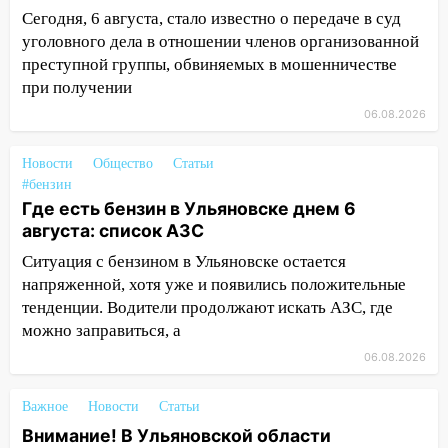
09:39
Сегодня, 6 августа, стало известно о передаче в суд
В Ульяновске будут судить десять
наркодилеров, снабжавших две области
уголовного дела в отношении членов организованной
преступной группы, обвиняемых в мошенничестве
09:25
Вынесли приговор дебоширам,
при получении
избившим мужчину в трамвае
06.08.2026
08:27
Ульяновская полиция получила
один из шести уникальных автомобилей
Новости
Общество
Статьи
в России
#бензин
Где есть бензин в Ульяновске днем 6
07:02
Жара отступит: какой будет
августа: список АЗС
погода в Ульяновске днем 5 августа
Ситуация с бензином в Ульяновске остается
06:10
Двое мигрантов изнасиловали 13-
напряженной, хотя уже и появились положительные
летнюю девочку в центре Ульяновска
тенденции. Водители продолжают искать АЗС, где
можно заправиться, а
06:00
Мертвеца выкопали, посадили в
мешок и попытались утопить в Волге
06.08.2026
05:30
Астрологи назвали самый
Важное
Новости
Статьи
опасный день августа: что ждет каждый
Внимание! В Ульяновской области
знак 5 августа