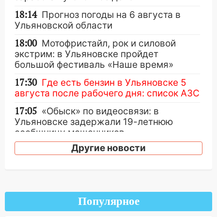
18:14
Прогноз погоды на 6 августа в
Ульяновской области
18:00
Мотофристайл, рок и силовой
экстрим: в Ульяновске пройдет
большой фестиваль «Наше время»
17:30
Где есть бензин в Ульяновске 5
августа после рабочего дня: список АЗС
17:05
«Обыск» по видеосвязи: в
Ульяновске задержали 19-летнюю
сообщницу мошенников
Другие новости
16:12
Едва не перерезал горло: в
Вешкайме посиделки с судимым
знакомым закончились для женщины
больницей
16:06
18-летняя девушка без прав
Популярное
перевернулась на мопеде и попала в