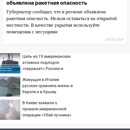
объявлена ракетная опасность
04.08.2026
Губернатор сообщил, что в регионе объявлена
23:27
Прокуратура проверяет
ракетная опасность. Нельзя оставаться на открытой
капремонт школы в посёлке Налейка
местности. В качестве укрытия используйте
помещения с несущими
22:33
Прокуратура проверяет
спортивные объекты в Старой Майне
06.08.2026
21:01
Ульяновцев приглашают сдать
кровь: День донора пройдёт 6 августа
Цепь из 19 американских
атомных подлодок
20:17
Ульяновская область девятую
«окружает» Россию и
неделю подряд удерживает самые
Китай: это инструмент
низкие цены на подсолнечное масло
Живущая в Италии
первого массированного
русская сравнила жизнь в
удара
19:33
Коровы-рекордсменки: в
Европе и в Крыму
Ульяновской области выросли надои
молока
В Киеве заявили о
провале американской
18:20
В Ульяновской области до конца
операции «Убей лучника»
года благоустроят 20 родников
против России