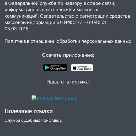
в Федеральной службе по надзору в сфере связи,
информационных технологий и массовых
16:06
Патриарх Кирилл оценил работу
коммуникаций. Свидетельство о регистрации средства
Симбирской епархии
массовой информации ЭЛ №ФС 77 - 61045 от
15:45
Жителям села Тагай больше не
05.03.2015
придётся ездить в райцентр ради сдачи
Политика в отношении обработки персональных данных
анализов
15:30
После жалобы прокурору на
Скачать приложение:
улице Льва Толстого в Старой Майне
восстановили освещение
15:23
За неделю ульяновские спасатели
Наша статистика:
спасли восемь человек
14:40
Житель Димитровграда поверил в
«посылку от дочери» и лишился более 3
миллионов рублей
Полезные ссылки
14:30
Застолье закончилось кражей:
Служба судебных приставов
ульяновец перевёл себе деньги с карты
знакомого