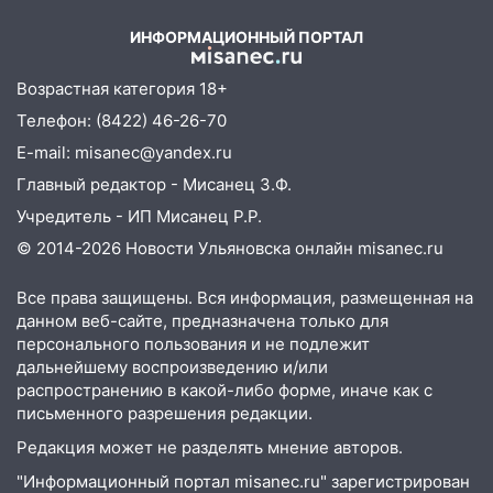
17:27
В Ульяновской области 114 детей-
сирот получили жильё с начала года
ИНФОРМАЦИОННЫЙ ПОРТАЛ
16:43
Дорожный сезон перевалил за
Возрастная категория 18+
экватор: в Ульяновской области
обновили половину региональных трасс
Телефон: (8422) 46-26-70
E-mail: misanec@yandex.ru
16:31
В Ульяновской области
капитально отремонтируют 101
Главный редактор - Мисанец З.Ф.
многоквартирный дом
Учредитель - ИП Мисанец Р.Р.
16:30
Прогноз погоды в Ульяновской
© 2014-2026 Новости Ульяновска онлайн
misanec.ru
области на 5 августа
Все права защищены. Вся информация, размещенная на
16:20
В Сурском районе сёла оказались
данном веб-сайте, предназначена только для
не защищены от лесных пожаров
персонального пользования и не подлежит
дальнейшему воспроизведению и/или
16:12
Пуля пробила окно квартиры на
распространению в какой-либо форме, иначе как с
16-м этаже в Ульяновске
письменного разрешения редакции.
16:10
Прокуратура потребовала
Редакция может не разделять мнение авторов.
усилить борьбу со свалками в
"Информационный портал misanec.ru" зарегистрирован
Инзенском районе