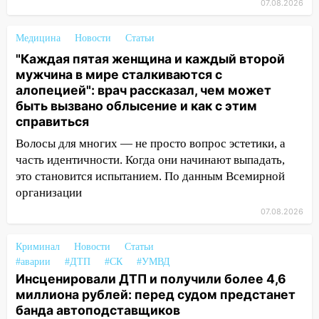
07.08.2026
припаркованный автомобиль
12:37
Переезжал «зебру» на
Медицина
Новости
Статьи
велосипеде и попал под колеса
"Каждая пятая женщина и каждый второй
мужчина в мире сталкиваются с
12:18
Вспыхнул изнутри: в
алопецией": врач рассказал, чем может
Железнодорожном районе горела дача
быть вызвано облысение и как с этим
справиться
11:33
В Засвияжье под колёса авто
попал мужчина
Волосы для многих — не просто вопрос эстетики, а
часть идентичности. Когда они начинают выпадать,
11:17
В Радищевском районе сгорели
это становится испытанием. По данным Всемирной
хозяйственные постройки
организации
11:00
В Канадее горел жилой дом
07.08.2026
10:18
Губернатор Ульяновской области:
Криминал
уничтожено четыре беспилотника в
Новости
Статьи
#аварии
#ДТП
#СК
#УМВД
регионе
Инсценировали ДТП и получили более 4,6
10:00
В Ульяновске дотла сгорел
миллиона рублей: перед судом предстанет
легковой автомобиль
банда автоподставщиков