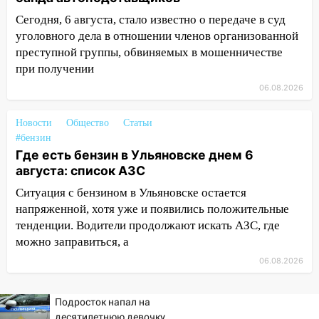
нарушителей на контейнерных
Сегодня, 6 августа, стало известно о передаче в суд
площадках
уголовного дела в отношении членов организованной
11:20
Ульяновская шахматистка
преступной группы, обвиняемых в мошенничестве
Валерия Клейменова выиграла два
при получении
золота в составе сборной мира
06.08.2026
11:16
В Ульяновске открыли памятную
доску декабристу Кондратию Рылееву
Новости
Общество
Статьи
#бензин
10:40
В Ульяновске спасатели ночью
Где есть бензин в Ульяновске днем 6
нашли потерявшегося в заброшенных
августа: список АЗС
садах 79-летнего мужчину
Ситуация с бензином в Ульяновске остается
10:26
На нескольких улицах Ульяновска
напряженной, хотя уже и появились положительные
временно отключили холодную воду
тенденции. Водители продолжают искать АЗС, где
можно заправиться, а
10:14
В Ульяновске двоих участников
06.08.2026
коррупционной схемы при ЦГКБ
отправили в колонию на 7 и 8 лет
Подросток напал на
09:52
Ночью беспилотники сбили над
десятилетнюю девочку,