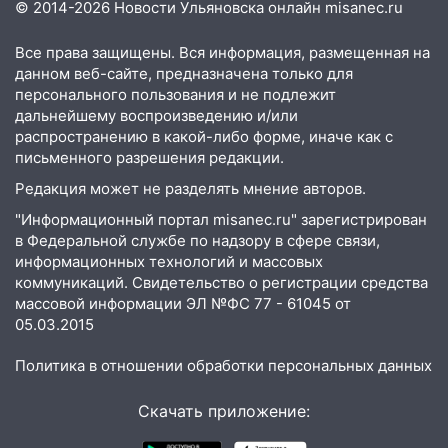
алопецией»: врач рассказал, чем может
© 2014-2026 Новости Ульяновска онлайн
misanec.ru
быть вызвано облысение и как с этим
справиться
Все права защищены. Вся информация, размещенная на
данном веб-сайте, предназначена только для
03:30
Гороскоп на 7 августа: пятница
персонального пользования и не подлежит
принесет прилив творческой энергии и
дальнейшему воспроизведению и/или
отличные шансы исправить старые
распространению в какой-либо форме, иначе как с
ошибки
письменного разрешения редакции.
06.08.2026
Редакция может не разделять мнение авторов.
23:20
Прогноз погоды на 7 августа в
"Информационный портал misanec.ru" зарегистрирован
Ульяновской области
в Федеральной службе по надзору в сфере связи,
информационных технологий и массовых
20:04
Ульяновцев приглашают на забег,
коммуникаций. Свидетельство о регистрации средства
посвящённый Дню воздушного флота
массовой информации ЭЛ №ФС 77 - 61045 от
России
05.03.2015
19:12
В Ульяновской области
Политика в отношении обработки персональных данных
руководителя частной компании
наказали за сокрытие прошлого своего
Скачать приложение:
сотрудник