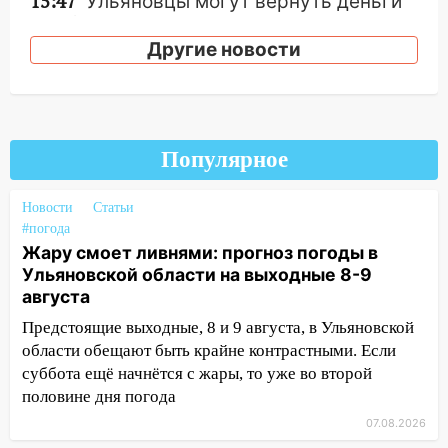
15:47
Ульяновцы могут вернуть деньги
за абонементы закрывшегося фитнес-
клуба «Рекорд-Fitness»
Другие новости
15:34
После вмешательства
прокуратуры в селах Ульяновской
области привели в порядок детские
площадки
Популярное
15:27
Прокуратура проверяет
капремонт школы в селе Кивать
Новости
Статьи
#погода
15:08
В Кузоватово после прокурорской
Жару смоет ливнями: прогноз погоды в
проверки обновили разметку на
Ульяновской области на выходные 8-9
пешеходных переходах
августа
14:40
На проспекте Гая в Ульяновске
Предстоящие выходные, 8 и 9 августа, в Ульяновской
запретили остановку автомобилей на
области обещают быть крайне контрастными. Если
50-метровом участке
суббота ещё начнётся с жары, то уже во второй
половине дня погода
14:22
В Новом городе 8 августа пройдет
07.08.2026
большой фестиваль «Наше время» с