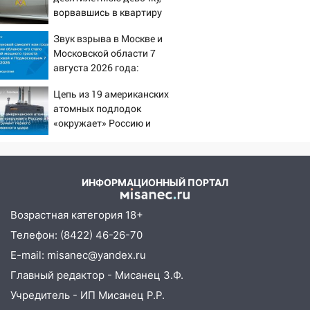
соседними Татарстаном и Саратовской
ворвавшись в квартиру
областью
Звук взрыва в Москве и
09:41
Диана Шурыгина уверовала в
Московской области 7
Бога в СИЗО
августа 2026 года:
Причины, источник,
09:35
В Ульяновске директора фирмы
Цепь из 19 американских
откуда был громкий
будут судить за неуплату налогов на 48
атомных подлодок
хлопок
млн рублей
«окружает» Россию и
Китай: это инструмент
08:22
Подросток на питбайке сбил
первого массированного
велосипедистку: пострадали двое
удара
07:20
Жара возвращается: ожидается
ИНФОРМАЦИОННЫЙ ПОРТАЛ
знойный и сухой четверг
Возрастная категория 18+
06:00
Под Ульяновском при развороте
Телефон: (8422) 46-26-70
пострадал 38-летний водитель
иномарки
E-mail: misanec@yandex.ru
Главный редактор - Мисанец З.Ф.
05:00
«Каждая пятая женщина и каждый
второй мужчина в мире сталкиваются с
Учредитель - ИП Мисанец Р.Р.