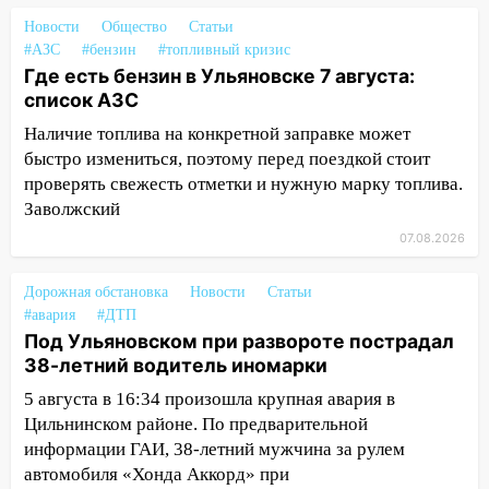
мотофристайлом и концертом
«Мураками»
Новости
Общество
Статьи
#АЗС
#бензин
#топливный кризис
14:04
Жару смоет ливнями: прогноз
Где есть бензин в Ульяновске 7 августа:
погоды в Ульяновской области на
список АЗС
выходные 8-9 августа
Наличие топлива на конкретной заправке может
13:30
В Ульяновске транспортные
быстро измениться, поэтому перед поездкой стоит
полицейские проведут акцию «Час
проверять свежесть отметки и нужную марку топлива.
пассажира»
Заволжский
13:20
07.08.2026
В Ульяновске за один день
обокрали женщину на пляже и
подростка в сквере
Дорожная обстановка
Новости
Статьи
#авария
#ДТП
13:01
В Димитровграде мужчина
Под Ульяновском при развороте пострадал
выбросил из машины страйкбольную
38-летний водитель иномарки
гранату: его задержали
5 августа в 16:34 произошла крупная авария в
12:34
На Ульяновскую область
Цильнинском районе. По предварительной
надвигается сильнейшая непогода: град
информации ГАИ, 38-летний мужчина за рулем
и шквал до 27 м/с
автомобиля «Хонда Аккорд» при