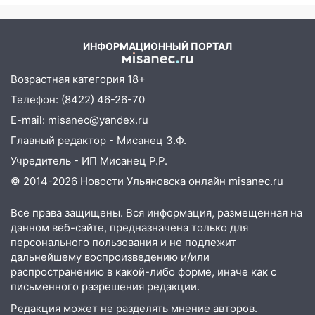
новости, подробности об
Ульяновской области подали более 10
ударах России 9 августа
тысяч заявлений
2026 года
ИНФОРМАЦИОННЫЙ ПОРТАЛ
15:04
Фоторепортаж с улиц Ульяновска
после шторма: поваленные деревья и
Возрастная категория 18+
затопленные улицы
Телефон: (8422) 46-26-70
14:28
Ураган вырвал остановку на улице
E-mail: misanec@yandex.ru
Деева в Заволжье
Главный редактор - Мисанец З.Ф.
14:26
Жители Ульяновска сами
Учредитель - ИП Мисанец Р.Р.
пытаются расчистить ливнёвки, не
© 2014-2026 Новости Ульяновска онлайн
misanec.ru
дождавшись коммунальщиков
14:16
Шторм продолжает ломать город:
Все права защищены. Вся информация, размещенная на
на улице Любови Шевцовой рухнул
данном веб-сайте, предназначена только для
светофор
персонального пользования и не подлежит
дальнейшему воспроизведению и/или
14:14
Студента из Ульяновска обманули
распространению в какой-либо форме, иначе как с
мошенники под видом преподавателя
письменного разрешения редакции.
14:12
Редакция может не разделять мнение авторов.
Куда жаловаться ульяновцам на