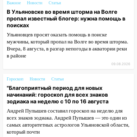
Важное
Новости
Статьи
14:18
Гинеколог рассказала о том, с
В Ульяновске во время шторма на Волге
какими сложностями сталкиваются
пропал известный блогер: нужна помощь в
молодые мамы
поисках
13:02
Соцсети: на улице Розы
Ульяновцев просят оказать помощь в поиске
Люксембург дерево упало на
мужчины, который пропал на Волге во время шторма.
автомобиль
Вчера, 8 августа, в разгар непогоды в акватории реки
13:00
«Благоприятный период для
в районе
новых начинаний: гороскоп для всех
09.08.2026
знаков зодиака на неделю с 10 по 16
августа
Гороскоп
Новости
Статьи
13:00
На проспекте Тюленева в
"Благоприятный период для новых
Ульяновске образовалось «море»
начинаний: гороскоп для всех знаков
зодиака на неделю с 10 по 16 августа
12:57
В Ульяновской области ожидается
Андрей Пупышев составил гороскоп на неделю для
крупный град
всех знаков зодиака. Андрей Пупышев — это один из
12:11
Где есть бензин в Ульяновске 9
самых авторитетных астрологов Ульяновской области,
августа: список АЗС
который почти