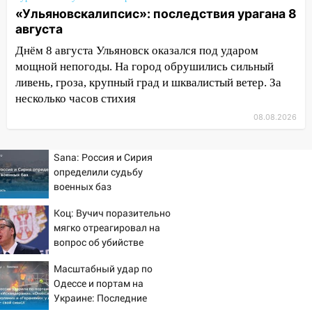
«Ульяновскалипсис»: последствия урагана 8
19:55
В Ульяновске упавшее дерево
августа
заблокировало в машине двух женщин
Днём 8 августа Ульяновск оказался под ударом
17:15
В Ульяновской области
мощной непогоды. На город обрушились сильный
ремонтируют девять мостов: один уже
ливень, гроза, крупный град и шквалистый ветер. За
готов, ещё два — почти завершены
несколько часов стихия
17:00
«Ульяновскалипсис»: последствия
08.08.2026
урагана 8 августа
16:38
Прогноз погоды в Ульяновской
Sana: Россия и Сирия
области на 9 августа
определили судьбу
военных баз
16:34
Из-за мощной непогоды в
Ульяновске отменили фестиваль «Наше
Коц: Вучич поразительно
время»
мягко отреагировал на
вопрос об убийстве
16:17
Мелекесский район первым в
русских
Ульяновской области намолотил более
Масштабный удар по
Одессе и портам на
100 тысяч тонн зерна
Украине: Последние
15:17
В колледжи и техникумы