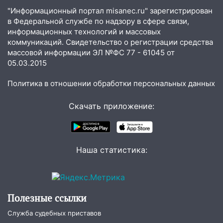
упавшее дерево или затопленную улицу
"Информационный портал misanec.ru" зарегистрирован
после непогоды
в Федеральной службе по надзору в сфере связи,
информационных технологий и массовых
13:59
В Новом городе ураганным
коммуникаций. Свидетельство о регистрации средства
ветром сорвало опалубку со
массовой информации ЭЛ №ФС 77 - 61045 от
строящегося дома
05.03.2015
13:54
В мэрии Ульяновска рассказали,
Политика в отношении обработки персональных данных
как устраняют последствия мощного
шторма
Скачать приложение:
13:49
Стихия продолжает крушить
Ульяновск: дерево рухнуло на дом на
Орджоникидзе
Наша статистика:
13:47
На Нижней Террасе мощным
ветром вырвало дерево с корнем
13:46
Сильный ветер сорвал крышу с
Полезные ссылки
СТО на проспекте Созидателей
Служба судебных приставов
13:35
Непогода продолжает бить по