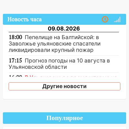
Новость часа
09.08.2026
18:00
Пепелище на Балтийской: в
Заволжье ульяновские спасатели
ликвидировали крупный пожар
17:15
Прогноз погоды на 10 августа в
Ульяновской области
16:00
В Ульяновске во время шторма на
Волге пропал известный блогер: нужна
Другие новости
помощь в поисках
15:28
Соцсети: на «Ауди» упало дерево
в Новом городе
15:12
Популярное
В Ульяновске выгорела кухня в
многоэтажке