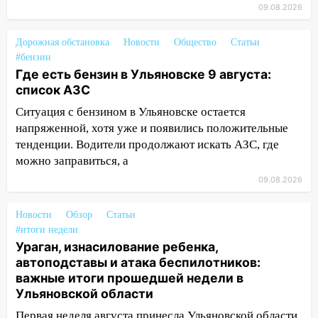
11:55
Соцсети: светофор упал на
09.08.2026
машину во время сильного ливня в
Ульяновске
Дорожная обстановка
Новости
Общество
Статьи
#бензин
11:00
В Ульяновской области люди в
Где есть бензин в Ульяновске 9 августа:
СНТ сидят без света
список АЗС
10:13
Прокуратура подвела итоги
Ситуация с бензином в Ульяновске остается
недели в Ульяновской области
напряженной, хотя уже и появились положительные
тенденции. Водители продолжают искать АЗС, где
09:18
Из-за ливня заблокировано
можно заправиться, а
движение трамваев в Ульяновске
09.08.2026
09:15
Ураган, изнасилование ребенка,
автоподставы и атака беспилотников:
Новости
Обзор
Статьи
важные итоги прошедшей недели в
#итоги недели
Ульяновской области
Ураган, изнасилование ребенка,
автоподставы и атака беспилотников:
08:20
В Ульяновске восстановили
важные итоги прошедшей недели в
трамвайную и троллейбусную
Ульяновской области
инфраструктуру после шторма.
Первая неделя августа принесла Ульяновской области