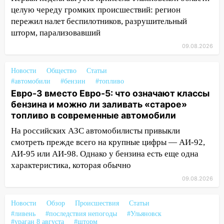
08:19
Внимание! В Цильнинском районе
целую череду громких происшествий: регион
пропал 67-летний мужчина
пережил налет беспилотников, разрушительный
08:11
шторм, парализовавший
На Ульяновск снова надвигается
непогода
09.08.2026
07:30
Евро-3 вместо Евро-5: что
Новости
Общество
Статьи
означают классы бензина и можно ли
#автомобили
#бензин
#топливо
заливать «старое» топливо в
Евро-3 вместо Евро-5: что означают классы
современные автомобили
бензина и можно ли заливать «старое»
06:30
Какая погода будет в Ульяновской
топливо в современные автомобили
области днем 9 августа
На российских АЗС автомобилисты привыкли
смотреть прежде всего на крупные цифры — АИ-92,
05:05
День, когда всё может
АИ-95 или АИ-98. Однако у бензина есть еще одна
измениться: гороскоп на 9 августа —
характеристика, которая обычно
три знака получат шанс, который нельзя
упустить
09.08.2026
08.08.2026
Новости
Обзор
Происшествия
Статьи
20:10
Во время урагана в Ульяновске на
#ливень
#последствия непогоды
#Ульяновск
Волге перевернулась лодка
#ураган 8 августа
#шторм