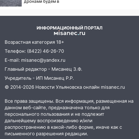
дронами будем в
16:00
На перекрёстке Гая,
Заполярье? А еще дальше
Локомотивной и Варейкиса изменилась
забраться адмиралы не
схема движения
пробовали?
ИНФОРМАЦИОННЫЙ ПОРТАЛ
15:57
Мобильная поликлиника приедет
в сёла Новоспасского района:
Возрастная категория 18+
опубликован график на август
Телефон: (8422) 46-26-70
15:54
В Барышском районе опасную
E-mail: misanec@yandex.ru
детскую площадку привели в порядок
Главный редактор - Мисанец З.Ф.
15:48
На Димитровградском шоссе
Учредитель - ИП Мисанец Р.Р.
загорелся полигон промышленных
отходов
© 2014-2026 Новости Ульяновска онлайн
misanec.ru
15:36
В Ульяновской области собрали
Все права защищены. Вся информация, размещенная на
более 556 тысяч тонн зерна
данном веб-сайте, предназначена только для
персонального пользования и не подлежит
14:46
Ульяновка вошла в «домовой чат»
дальнейшему воспроизведению и/или
и отдала мошенникам более 5,2 млн
распространению в какой-либо форме, иначе как с
рублей
письменного разрешения редакции.