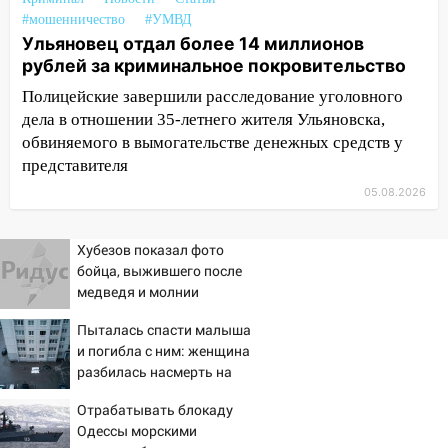
Зинина
#мошенничество
#УМВД
19:10
Ульяновец отдал более 14 миллионов
Прогноз погоды в Ульяновской
рублей за криминальное покровительство
области на 4 августа
Полицейские завершили расследование уголовного
18:54
На трассе Казань — Ульяновск
дела в отношении 35-летнего жителя Ульяновска,
вспыхнул бензовоз
обвиняемого в вымогательстве денежных средств у
18:32
В Ульяновской области на
представителя
обновление водоснабжения направят
05.08.2026
490 млн рублей
17:36
Прокуратура заставила
Хубезов показал фото
предприятие в Павловском районе
бойца, выжившего после
погасить долг за электричество
медведя и молнии
17:26
В парке «Прибрежный» девушка
Пыталась спасти малыша
сорвалась с обрыва
и погибла с ним: женщина
разбилась насмерть на
17:04
На Ульяновскую область
глазах у детей 06/08/2026
надвигается опасная непогода: крупный
Отрабатывать блокаду
– Новости
град и шквал до 25 м/с
Одессы морскими