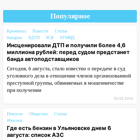
13:16
На Московском шоссе Opel не
уступил дорогу и столкнулся с Kia:
Популярное
водитель госпитализирован
Криминал
13:01
Новости
Статьи
В Засвияжье Skoda сбила
#аварии
#ДТП
#СК
#УМВД
женщину на пешеходном переходе
Инсценировали ДТП и получили более 4,6
12:49
В Заволжье Hyundai сбил 68-
миллиона рублей: перед судом предстанет
летнюю женщину на пешеходном
банда автоподставщиков
переходе
Сегодня, 6 августа, стало известно о передаче в суд
12:40
уголовного дела в отношении членов организованной
В Новой Малыкле Mitsubishi сбил
велосипедиста на перекрёстке
преступной группы, обвиняемых в мошенничестве
при получении
12:21
Заволжье ушло под воду после
06.08.2026
ливня: дорожникам пришлось срочно
расчищать ливнёвки
Новости
Общество
Статьи
10:40
Новый мост через Свиягу в
#бензин
Ульяновске планируют открыть к
Где есть бензин в Ульяновске днем 6
сентябрю
августа: список АЗС