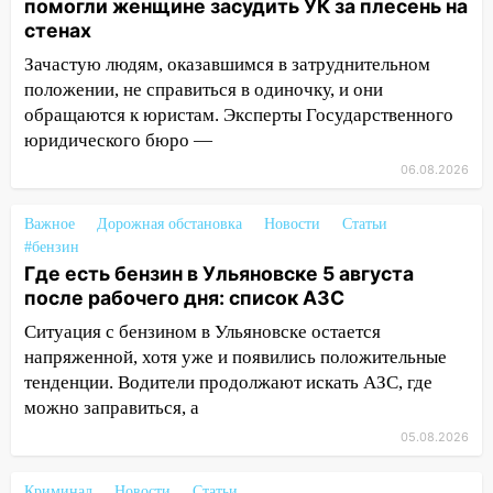
помогли женщине засудить УК за плесень на
область днём 4 августа
стенах
07:10
В Ульяновске почти 20 тысяч
Зачастую людям, оказавшимся в затруднительном
вооружённых человек, в том числе
положении, не справиться в одиночку, и они
женщины
обращаются к юристам. Эксперты Государственного
06:00
юридического бюро —
Топор убил человека, а пожары
уничтожили 122 дома
06.08.2026
05:00
Вселенная выбрала фаворита:
Важное
Дорожная обстановка
Новости
Статьи
гороскоп на 4 августа — один знак ждет
#бензин
настоящий прорыв
Где есть бензин в Ульяновске 5 августа
03.08.2026
после рабочего дня: список АЗС
20:38
Ульяновские легкоатлетки
Ситуация с бензином в Ульяновске остается
завоевали серебро Первенства России
напряженной, хотя уже и появились положительные
тенденции. Водители продолжают искать АЗС, где
20:06
В Ишеевке 24-летний мужчина
можно заправиться, а
ударил знакомого ножом в грудь
05.08.2026
19:39
В Ульяновске открылась выставка
к 100-летию художника Владимира
Криминал
Новости
Статьи