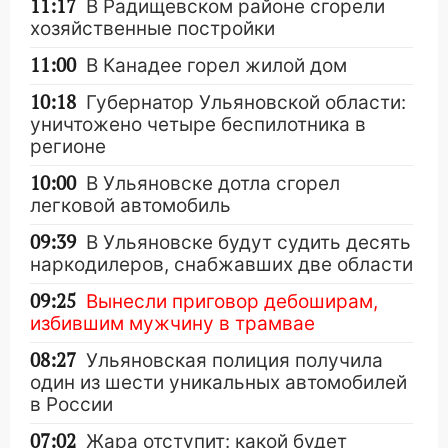
11:17
В Радищевском районе сгорели
хозяйственные постройки
11:00
В Канадее горел жилой дом
10:18
Губернатор Ульяновской области:
уничтожено четыре беспилотника в
регионе
10:00
В Ульяновске дотла сгорел
легковой автомобиль
09:39
В Ульяновске будут судить десять
наркодилеров, снабжавших две области
09:25
Вынесли приговор дебоширам,
избившим мужчину в трамвае
08:27
Ульяновская полиция получила
один из шести уникальных автомобилей
в России
07:02
Жара отступит: какой будет