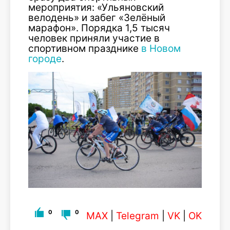
мероприятия: «Ульяновский
велодень» и забег «Зелёный
марафон». Порядка 1,5 тысяч
человек приняли участие в
спортивном празднике
в Новом
городе
.
0
0
MAX
|
Telegram
|
VK
|
OK