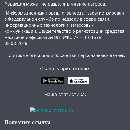
14:30
В Старомайнском районе пастух
Редакция может не разделять мнение авторов.
повалил пенсионера на землю и начал
"Информационный портал misanec.ru" зарегистрирован
душить
в Федеральной службе по надзору в сфере связи,
информационных технологий и массовых
14:09
На ремонте школы в
коммуникаций. Свидетельство о регистрации средства
Димитровграде похитили более 3,9 млн
массовой информации ЭЛ №ФС 77 - 61045 от
рублей
05.03.2015
13:52
В Карсунском районе мужчина
Политика в отношении обработки персональных данных
незаконно срубил в лесу десять дубов
13:40
В Ульяновске сотрудница пункта
Скачать приложение:
выдачи месяцами забирала заказы без
оплаты
13:27
Супруги забрали закладку и
Наша статистика:
ждали «дегустации» на остановке
12:30
В Ясашной Ташле водитель без
прав снёс забор и перевернулся
Полезные ссылки
12:10
В Ульяновске Renault сбил 10-