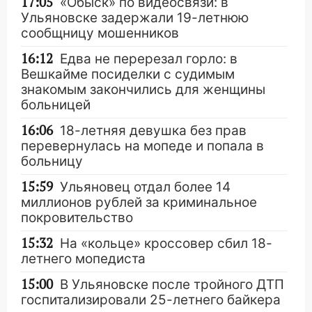
17:05
«Обыск» по видеосвязи: в
Ульяновске задержали 19-летнюю
сообщницу мошенников
16:12
Едва не перерезал горло: в
Вешкайме посиделки с судимым
знакомым закончились для женщины
больницей
16:06
18-летняя девушка без прав
перевернулась на мопеде и попала в
больницу
15:59
Ульяновец отдал более 14
миллионов рублей за криминальное
покровительство
15:32
На «кольце» кроссовер сбил 18-
летнего мопедиста
15:00
В Ульяновске после тройного ДТП
госпитализировали 25-летнего байкера