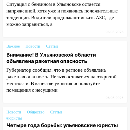
Ситуация с бензином в Ульяновске остается
10:25
Курьер мошенников из Казани
напряженной, хотя уже и появились положительные
забрал у пенсионерки из
Димитровграда более 1,1 млн рублей
тенденции. Водители продолжают искать АЗС, где
можно заправиться, а
10:01
В Заволжском районе Ульяновска
06.08.2026
загорелся легковой автомобиль
09:51
В Заволжском районе Ульяновска
Важное
Новости
Статьи
загорелись промышленные отходы
Внимание! В Ульяновской области
объявлена ракетная опасность
09:45
В Заволжском районе Ульяновска
загорелся гаражный бокс:
Губернатор сообщил, что в регионе объявлена
эвакуировались четыре человека
ракетная опасность. Нельзя оставаться на открытой
местности. В качестве укрытия используйте
09:28
В Майнском районе загорелся
помещения с несущими
дачный дом
06.08.2026
08:28
УлГУ получит субсидию на
создание отечественного ПЦР-
Новости
Общество
Статьи
анализатора
#юристы
Четыре года борьбы: ульяновские юристы
07:17
Какая погода ждёт Ульяновскую