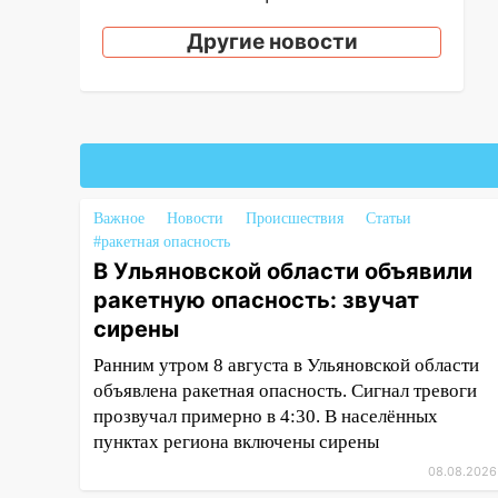
остановку автомобилей на 50-
метровом участке
Другие новости
14:22
В Новом городе 8 августа
пройдет большой фестиваль
«Наше время» с
мотофристайлом и концертом
«Мураками»
14:04
Жару смоет ливнями:
Важное
Новости
Происшествия
Статьи
прогноз погоды в Ульяновской
#ракетная опасность
области на выходные 8-9
В Ульяновской области объявили
августа
ракетную опасность: звучат
сирены
13:30
В Ульяновске
транспортные
Ранним утром 8 августа в Ульяновской области
полицейские проведут акцию
объявлена ракетная опасность. Сигнал тревоги
«Час пассажира»
прозвучал примерно в 4:30. В населённых
пунктах региона включены сирены
13:20
В Ульяновске за один
день обокрали женщину на
08.08.2026