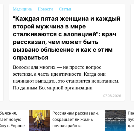
Медицина
Новости
Статьи
"Каждая пятая женщина и каждый
второй мужчина в мире
сталкиваются с алопецией": врач
рассказал, чем может быть
вызвано облысение и как с этим
справиться
Волосы для многих — не просто вопрос
эстетики, а часть идентичности. Когда они
начинают выпадать, это становится испытанием.
По данным Всемирной организации
07.08.2026
бъяснил,
Россиянам рассказали,
Пе
тает новую
сокращает ли жизнь
пу
йну в Европе
ночная работа
да
й