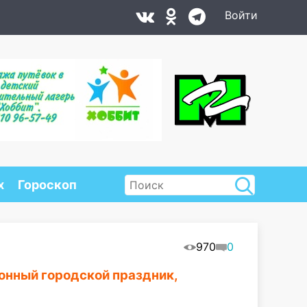
Войти
х
Гороскоп
970
0
онный городской праздник,