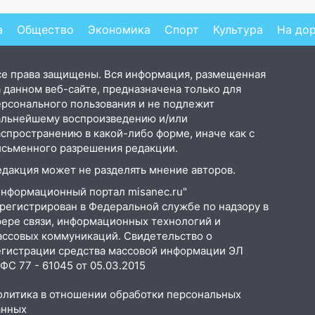
а
Общество
Экономика
Спорт
Культура
На до
се права защищены. Вся информация, размещенная
 данном веб-сайте, предназначена только для
ерсонального пользования и не подлежит
альнейшему воспроизведению и/или
аспространению в какой-либо форме, иначе как с
исьменного разрешения редакции.
едакция может не разделять мнение авторов.
Информационный портал misanec.ru"
арегистрирован в Федеральной службе по надзору в
фере связи, информационных технологий и
ассовых коммуникаций. Свидетельство о
егистрации средства массовой информации ЭЛ
С 77 - 61045 от 05.03.2015
олитика в отношении обработки персональных
анных