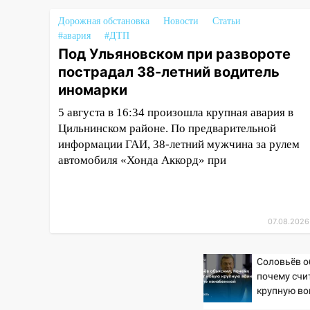
пляже и подростка в сквере
Дорожная обстановка
Новости
Статьи
13:01
В Димитровграде
#авария
#ДТП
мужчина выбросил из машины
Под Ульяновском при развороте
страйкбольную гранату: его
пострадал 38-летний водитель
задержали
иномарки
12:34
На Ульяновскую область
надвигается сильнейшая
5 августа в 16:34 произошла крупная авария в
непогода: град и шквал до 27
Цильнинском районе. По предварительной
м/с
информации ГАИ, 38-летний мужчина за рулем
автомобиля «Хонда Аккорд» при
12:31
Ульяновец хотел купить
иномарку из Европы и потерял
760 тысяч рублей
12:20
В Чердаклинском районе
07.08.2026
столкнулись «Лада» и
Chevrolet: пострадал 14-летний
Соловьёв о
подросток
почему счи
крупную во
12:00
Где есть бензин в
неизбежно