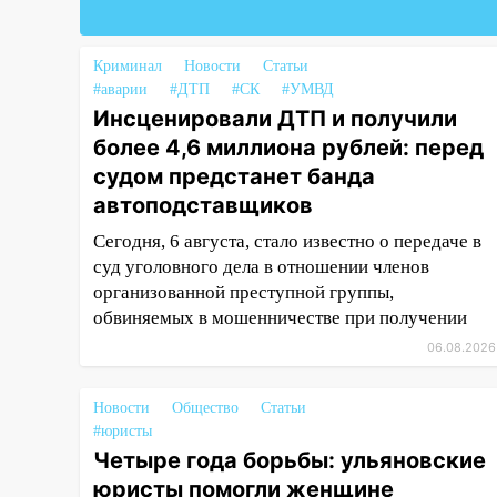
18:02
В Ульяновск едут звезды
баскетбола!
Криминал
Новости
Статьи
#аварии
#ДТП
#СК
#УМВД
17:08
Ульяновский областной
Инсценировали ДТП и получили
суд оставил в силе приговор
более 4,6 миллиона рублей: перед
руководству
«УльяновскФармации» за
судом предстанет банда
махинации на 3,2 млн рублей
автоподставщиков
16:09
Ветераны легкой
Сегодня, 6 августа, стало известно о передаче в
атлетики из Ульяновска
суд уголовного дела в отношении членов
успешно выступили на
организованной преступной группы,
Чемпионате России
обвиняемых в мошенничестве при получении
06.08.2026
16:02
В Ульяновской области
убрали более 28% площадей
зерновых и зернобобовых
Новости
Общество
Статьи
культур
#юристы
Четыре года борьбы: ульяновские
15:51
Бросила кирпич в жену
юристы помогли женщине
брата: в Ульяновской области