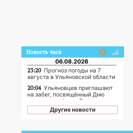
Новость часа
06.08.2026
23:20
Прогноз погоды на 7
августа в Ульяновской области
20:04
Ульяновцев приглашают
на забег, посвящённый Дню
воздушного флота России
Другие новости
19:12
В Ульяновской области
руководителя частной
компании наказали за сокрытие
прошлого своего сотрудник