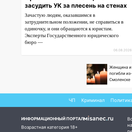
засудить УК за плесень на стенах
завели дело на агрессивную
женщину
Зачастую людям, оказавшимся в
затруднительном положении, не справиться в
15:47
На улице Радищева
одиночку, и они обращаются к юристам.
сбили курьера: крупная авария
в Ульяновске
Эксперты Государственного юридического
бюро —
15:15
Проводил до квартиры и
06.08.2026
ограбил: новый кавалер
женщины оказался
рецидивистом
Женщина и
погибли из
14:26
В Ульяновске ограничат
Смоленске
движение по улице Ефремова
14:23
67% ульяновцев готовы
ЧП
Криминал
Политик
передумать увольняться, если
им повысят зарплату
14:01
Инсценировали ДТП и
ИНФОРМАЦИОННЫЙ ПОРТАЛ
В
получили более 4,6 миллиона
на
Возрастная категория 18+
рублей: перед судом
п