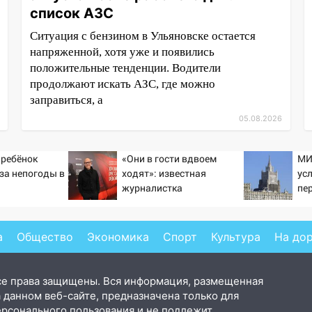
список АЗС
Ситуация с бензином в Ульяновске остается
напряженной, хотя уже и появились
положительные тенденции. Водители
продолжают искать АЗС, где можно
заправиться, а
05.08.2026
 ребёнок
«Они в гости вдвоем
МИ
-за непогоды в
ходят»: известная
ус
журналистка
пе
подтвердила роман
Ук
Бондарчука и Исаковой
а
Общество
Экономика
Спорт
Культура
На до
се права защищены. Вся информация, размещенная
 данном веб-сайте, предназначена только для
ерсонального пользования и не подлежит