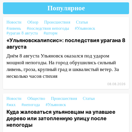
дождавшись коммунальщиков
Популярное
14:16
Шторм продолжает ломать город:
на улице Любови Шевцовой рухнул
Новости
Обзор
Происшествия
Статьи
светофор
#ливень
#последствия непогоды
#Ульяновск
#ураган 8 августа
#шторм
14:14
Студента из Ульяновска обманули
«Ульяновскалипсис»: последствия урагана 8
мошенники под видом преподавателя
августа
14:12
Куда жаловаться ульяновцам на
Днём 8 августа Ульяновск оказался под ударом
упавшее дерево или затопленную улицу
мощной непогоды. На город обрушились сильный
после непогоды
ливень, гроза, крупный град и шквалистый ветер. За
несколько часов стихия
13:59
В Новом городе ураганным
08.08.2026
ветром сорвало опалубку со
строящегося дома
Новости
Общество
Происшествия
Статьи
13:54
В мэрии Ульяновска рассказали,
#жкх
#непогода
#Ульяновск
как устраняют последствия мощного
Куда жаловаться ульяновцам на упавшее
шторма
дерево или затопленную улицу после
непогоды
13:49
Стихия продолжает крушить