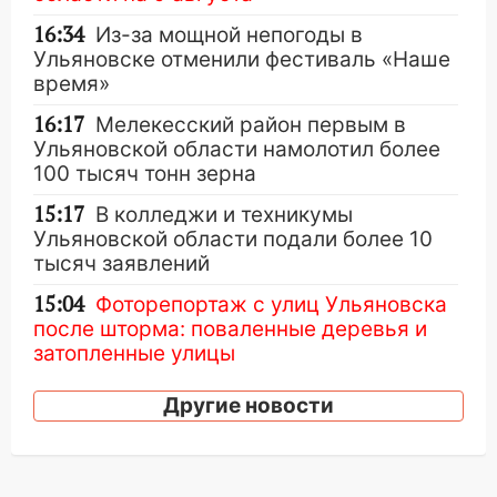
16:34
Из-за мощной непогоды в
Ульяновске отменили фестиваль «Наше
время»
16:17
Мелекесский район первым в
Ульяновской области намолотил более
100 тысяч тонн зерна
15:17
В колледжи и техникумы
Ульяновской области подали более 10
тысяч заявлений
15:04
Фоторепортаж с улиц Ульяновска
после шторма: поваленные деревья и
затопленные улицы
14:28
Ураган вырвал остановку на улице
Другие новости
Деева в Заволжье
14:26
Жители Ульяновска сами
пытаются расчистить ливнёвки, не