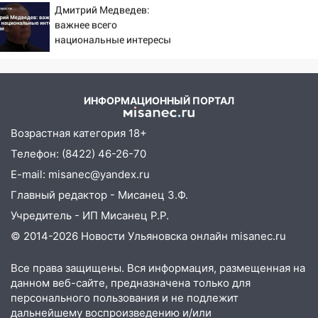
Дмитрий Медведев:
смысла
08:30
Поджог со свечой, 16 сгоревших
важнее всего
домов и выстрел за водку
национальные интересы
России
07:50
Какая погоды будет днем 8
августа
ИНФОРМАЦИОННЫЙ ПОРТАЛ
06:45
Императорский мост в
Ульяновске останется закрытым до
Возрастная категория 18+
утра 10 августа
Телефон: (8422) 46-26-70
05:18
Судьба готовит сюрприз: гороскоп
E-mail: misanec@yandex.ru
на 8 августа — кому повезет с
деньгами, а кого ждет неожиданная
Главный редактор - Мисанец З.Ф.
встреча
Учредитель - ИП Мисанец Р.Р.
04:47
В Ульяновской области объявили
© 2014-2026 Новости Ульяновска онлайн
misanec.ru
ракетную опасность: звучат сирены
Все права защищены. Вся информация, размещенная на
07.08.2026
данном веб-сайте, предназначена только для
20:40
Ульяновские аграрии смогут
персонального пользования и не подлежит
купить тракторы с отсрочкой платежа
дальнейшему воспроизведению и/или