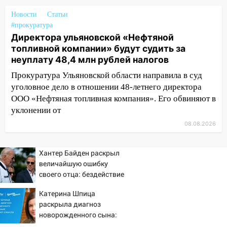
Федерации
Новости
Статьи
12:01
Пьяная женщина сбила
#прокуратура
шестилетнего ребёнка на улице
Директора ульяновской «Нефтяной
Федерации: возбуждено уголовное дело
топливной компании» будут судить за
неуплату 48,4 млн рублей налогов
11:16
В Ульяновске ищут 37-летнего
Прокуратура Ульяновской области направила в суд
мужчину, пропавшего ещё 19 июля
уголовное дело в отношении 48-летнего директора
10:30
От мотофристайла до прогулки с
ООО «Нефтяная топливная компания». Его обвиняют в
хаски: куда сходить в Ульяновской
уклонении от
области 8–9 августа
08.08.2026
10:11
Директора ульяновской
«Нефтяной топливной компании» будут
Хантер Байден раскрыл
судить за неуплату 48,4 млн рублей
величайшую ошибку
налогов
своего отца: бездействие
против Трампа
09:28
Дети на дорогах: пострадали
Катерина Шпица
велосипедисты, мотоциклисты и
раскрыла диагноз
пешеходы. Обзор крупных аварий в
новорожденного сына:
Ульяновской области
больше молчать нет