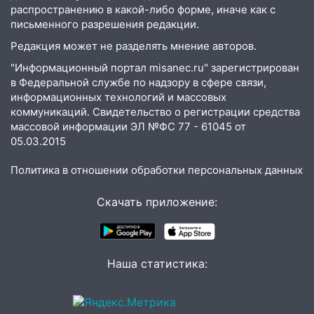
до декабря
распространению в какой-либо форме, иначе как с
письменного разрешения редакции.
19:34
В следственном управлении
Редакция может не разделять мнение авторов.
состоялось торжественное
мероприятие, приуроченное к
"Информационный портал misanec.ru" зарегистрирован
празднованию Дня сотрудника органов
в Федеральной службе по надзору в сфере связи,
следствия Российской Федерации
информационных технологий и массовых
коммуникаций. Свидетельство о регистрации средства
19:30
Ульяновцев приглашают
массовой информации ЭЛ №ФС 77 - 61045 от
поддержать «Симбирскую чебурашку»
05.03.2015
на фестивале «ФормАРТ»
Политика в отношении обработки персональных данных
18:11
Ульяновская область стала
пилотным регионом проекта
Скачать приложение:
«Культурное долголетие»
17:23
Прогноз погоды в Ульяновской
области на 8 августа
Наша статистика:
17:16
В реанимацию Ульяновской
областной больницы поступили шесть
новых аппаратов ИВЛ