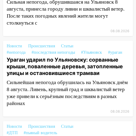
Ульяновск: дерево рухнуло на дом на
Сильная непогода, обрушившаяся на Ульяновск 8
Орджоникидзе
августа, принесла городу ливни и шквалистый ветер.
После таких погодных явлений жители могут
13:47
На Нижней Террасе мощным
столкнуться с
ветром вырвало дерево с корнем
08.08.2026
13:46
Сильный ветер сорвал крышу с
СТО на проспекте Созидателей
Новости
Происшествия
Статьи
#непогода
#последствия непогоды
#Ульяновск
#ураган
13:35
Непогода продолжает бить по
Ураган ударил по Ульяновску: сорванные
транспорту: в Ульяновске трамвай
крыши, поваленные деревья, затопленные
сошёл с рельсов
улицы и остановившиеся трамваи
13:22
Упавшие деревья перекрыли
Сильнейшая непогода обрушилась на Ульяновск днём
дороги в Ульяновске: фото
8 августа. Ливень, крупный град и шквалистый ветер
уже привели к серьёзным последствиям в разных
13:17
Непогода в Ульяновске не
районах
закончится сегодня: сильные ливни
сохранятся 9 августа
08.08.2026
13:15
Трижды «брал в долг» без спроса:
Новости
Происшествия
Статьи
житель Вешкаймского района похитил у
#ДТП
#пьяный водитель
знакомого 191 тысячу рублей