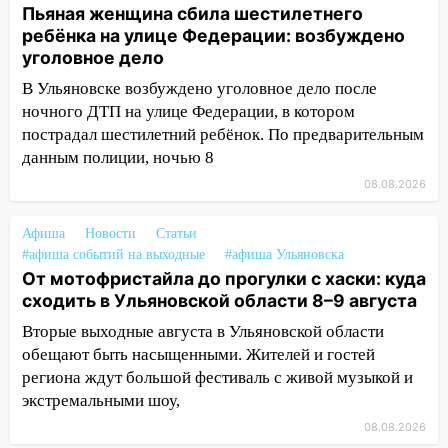
Пьяная женщина сбила шестилетнего
13:14
Ураган оторвал светофор на
ребёнка на улице Федерации: возбуждено
проспекте Филатова в Ульяновске
уголовное дело
В Ульяновске возбуждено уголовное дело после
13:12
Дерево пробило крышу дома на
ночного ДТП на улице Федерации, в котором
Новгородской в Ульяновске и рухнуло
пострадал шестилетний ребёнок. По предварительным
на электрощит
данным полиции, ночью 8
13:10
В Заволжском районе дерево
08.08.2026
упало во дворе
13:08
Ураган ударил по Ульяновску:
Афиша
Новости
Статьи
сорванные крыши, поваленные деревья,
#афиша событий на выходные
#афиша Ульяновска
затопленные улицы и остановившиеся
От мотофристайла до прогулки с хаски: куда
трамваи
сходить в Ульяновской области 8–9 августа
Вторые выходные августа в Ульяновской области
12:17
Ульяновск накрыл крупный град:
обещают быть насыщенными. Жителей и гостей
после ливня город снова уходит под
региона ждут большой фестиваль с живой музыкой и
воду
экстремальными шоу,
12:12
Прокуратура взяла на контроль
08.08.2026
ДТП с шестилетним ребёнком на улице