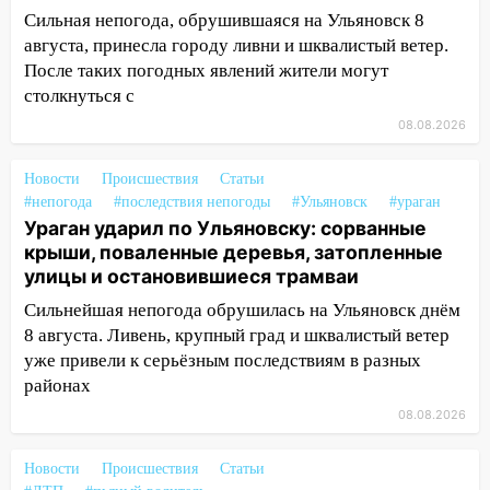
сарай
Сильная непогода, обрушившаяся на Ульяновск 8
11:38
В Госдуме предложили отменить
августа, принесла городу ливни и шквалистый ветер.
ЕГЭ с 2027 года
После таких погодных явлений жители могут
столкнуться с
11:25
В Ульяновске ИИ будет выявлять
08.08.2026
нарушителей на контейнерных
площадках
Новости
Происшествия
Статьи
11:20
Ульяновская шахматистка
#непогода
#последствия непогоды
#Ульяновск
#ураган
Валерия Клейменова выиграла два
Ураган ударил по Ульяновску: сорванные
золота в составе сборной мира
крыши, поваленные деревья, затопленные
улицы и остановившиеся трамваи
11:16
В Ульяновске открыли памятную
доску декабристу Кондратию Рылееву
Сильнейшая непогода обрушилась на Ульяновск днём
8 августа. Ливень, крупный град и шквалистый ветер
10:40
В Ульяновске спасатели ночью
уже привели к серьёзным последствиям в разных
нашли потерявшегося в заброшенных
районах
садах 79-летнего мужчину
08.08.2026
10:26
На нескольких улицах Ульяновска
временно отключили холодную воду
Новости
Происшествия
Статьи