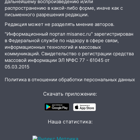
дальнейшему воспроизведению и/или
Ульяновской области завели дело на
распространению в какой-либо форме, иначе как с
агрессивную женщину
письменного разрешения редакции.
15:47
На улице Радищева сбили
Редакция может не разделять мнение авторов.
курьера: крупная авария в Ульяновске
"Информационный портал misanec.ru" зарегистрирован
15:15
Проводил до квартиры и ограбил:
в Федеральной службе по надзору в сфере связи,
новый кавалер женщины оказался
информационных технологий и массовых
рецидивистом
коммуникаций. Свидетельство о регистрации средства
массовой информации ЭЛ №ФС 77 - 61045 от
14:26
В Ульяновске ограничат движение
05.03.2015
по улице Ефремова
Политика в отношении обработки персональных данных
14:23
67% ульяновцев готовы
передумать увольняться, если им
Скачать приложение:
повысят зарплату
14:01
Инсценировали ДТП и получили
более 4,6 миллиона рублей: перед
Наша статистика:
судом предстанет банда
автоподставщиков