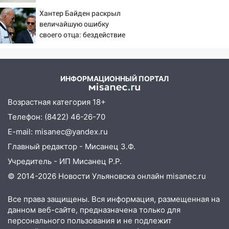
19:12
падении лифта ничто не
В Ульяновской области
Хантер Байден раскрыл
угрожает
руководителя частной компании
величайшую ошибку
наказали за сокрытие прошлого своего
своего отца: бездействие
сотрудник
против Трампа
18:02
В Ульяновск едут звезды
баскетбола!
ИНФОРМАЦИОННЫЙ ПОРТАЛ
17:08
Ульяновский областной суд
оставил в силе приговор руководству
Возрастная категория 18+
«УльяновскФармации» за махинации на
Телефон: (8422) 46-26-70
3,2 млн рублей
E-mail: misanec@yandex.ru
16:09
Ветераны легкой атлетики из
Главный редактор - Мисанец З.Ф.
Ульяновска успешно выступили на
Учредитель - ИП Мисанец Р.Р.
Чемпионате России
© 2014-2026 Новости Ульяновска онлайн
misanec.ru
16:02
В Ульяновской области убрали
более 28% площадей зерновых и
Все права защищены. Вся информация, размещенная на
зернобобовых культур
данном веб-сайте, предназначена только для
персонального пользования и не подлежит
15:51
Бросила кирпич в жену брата: в