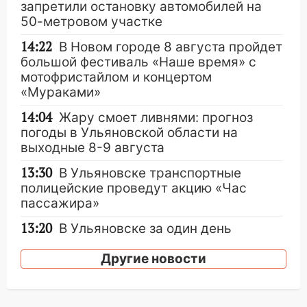
запретили остановку автомобилей на
50-метровом участке
14:22
В Новом городе 8 августа пройдет
большой фестиваль «Наше время» с
мотофристайлом и концертом
«Мураками»
14:04
Жару смоет ливнями: прогноз
погоды в Ульяновской области на
выходные 8-9 августа
13:30
В Ульяновске транспортные
полицейские проведут акцию «Час
пассажира»
13:20
В Ульяновске за один день
обокрали женщину на пляже и
подростка в сквере
Другие новости
13:01
В Димитровграде мужчина
выбросил из машины страйкбольную