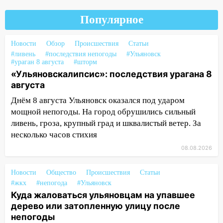
гранату: его задержали
Популярное
12:34
На Ульяновскую область
надвигается сильнейшая непогода: град
Новости
и шквал до 27 м/с
Обзор
Происшествия
Статьи
#ливень
#последствия непогоды
#Ульяновск
12:31
#ураган 8 августа
Ульяновец хотел купить иномарку
#шторм
«Ульяновскалипсис»: последствия урагана 8
из Европы и потерял 760 тысяч рублей
августа
12:20
В Чердаклинском районе
Днём 8 августа Ульяновск оказался под ударом
столкнулись «Лада» и Chevrolet:
мощной непогоды. На город обрушились сильный
пострадал 14-летний подросток
ливень, гроза, крупный град и шквалистый ветер. За
12:00
Где есть бензин в Ульяновске 7
несколько часов стихия
августа: список АЗС
08.08.2026
11:50
Заснул рядом с ребёнком и
случайно задушил его: суд вынес
Новости
Общество
Происшествия
Статьи
#жкх
приговор
#непогода
#Ульяновск
Куда жаловаться ульяновцам на упавшее
11:38
В Ленинском районе пожар
дерево или затопленную улицу после
полностью уничтожил дачный дом и
непогоды