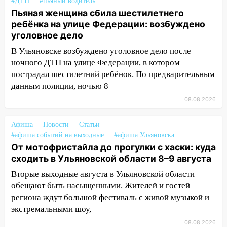
#ДТП
#пьяный водитель
10:14
В Ульяновске двоих участников
Пьяная женщина сбила шестилетнего
коррупционной схемы при ЦГКБ
ребёнка на улице Федерации: возбуждено
отправили в колонию на 7 и 8 лет
уголовное дело
09:52
Ночью беспилотники сбили над
В Ульяновске возбуждено уголовное дело после
соседними Татарстаном и Саратовской
ночного ДТП на улице Федерации, в котором
областью
пострадал шестилетний ребёнок. По предварительным
данным полиции, ночью 8
09:41
Диана Шурыгина уверовала в
Бога в СИЗО
08.08.2026
09:35
В Ульяновске директора фирмы
Афиша
Новости
Статьи
будут судить за неуплату налогов на 48
#афиша событий на выходные
#афиша Ульяновска
млн рублей
От мотофристайла до прогулки с хаски: куда
сходить в Ульяновской области 8–9 августа
08:22
Подросток на питбайке сбил
велосипедистку: пострадали двое
Вторые выходные августа в Ульяновской области
обещают быть насыщенными. Жителей и гостей
07:20
Жара возвращается: ожидается
региона ждут большой фестиваль с живой музыкой и
знойный и сухой четверг
экстремальными шоу,
06:00
Под Ульяновском при развороте
08.08.2026