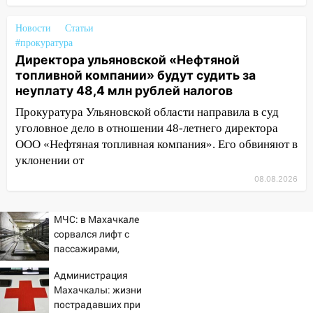
пострадал 38-летний водитель
иномарки
Новости
Статьи
#прокуратура
05:00
«Каждая пятая женщина и каждый
Директора ульяновской «Нефтяной
второй мужчина в мире сталкиваются с
топливной компании» будут судить за
алопецией»: врач рассказал, чем может
неуплату 48,4 млн рублей налогов
быть вызвано облысение и как с этим
справиться
Прокуратура Ульяновской области направила в суд
уголовное дело в отношении 48-летнего директора
03:30
Гороскоп на 7 августа: пятница
ООО «Нефтяная топливная компания». Его обвиняют в
принесет прилив творческой энергии и
уклонении от
отличные шансы исправить старые
ошибки
08.08.2026
06.08.2026
МЧС: в Махачкале
23:20
Прогноз погоды на 7 августа в
сорвался лифт с
Ульяновской области
пассажирами,
20:04
Ульяновцев приглашают на забег,
пострадали четыре
Администрация
посвящённый Дню воздушного флота
человека
Махачкалы: жизни
России
пострадавших при