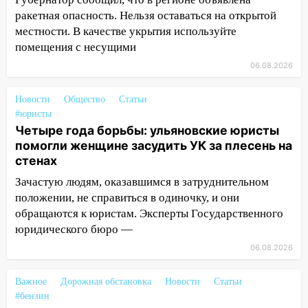
ракетная опасность. Нельзя оставаться на открытой
11:30
Кабмин РФ разрешил до 1 июля
местности. В качестве укрытия используйте
2027 года импорт, выпуск и обращение
помещения с несущими
бензина Евро 2, Евро 3, Евро 4
06.08.2026
11:12
Соцсети: на Рябикова автомобиль
врезался в забор
Новости
Общество
Статьи
10:27
Где есть бензин в Ульяновске
#юристы
днем 6 августа: список АЗС
Четыре года борьбы: ульяновские юристы
помогли женщине засудить УК за плесень на
10:16
Внимание! В Ульяновской области
стенах
объявлена ракетная опасность
Зачастую людям, оказавшимся в затруднительном
10:00
В Старомайнском районе утонул
положении, не справиться в одиночку, и они
51-летний мужчина
обращаются к юристам. Эксперты Государственного
юридического бюро —
09:50
В Ульяновске черный коршун
06.08.2026
застрял в тепловозе
09:44
Ульяновские спасатели помогли
Важное
Дорожная обстановка
Новости
Статьи
юному велосипедисту на улице
#бензин
Чернышевского