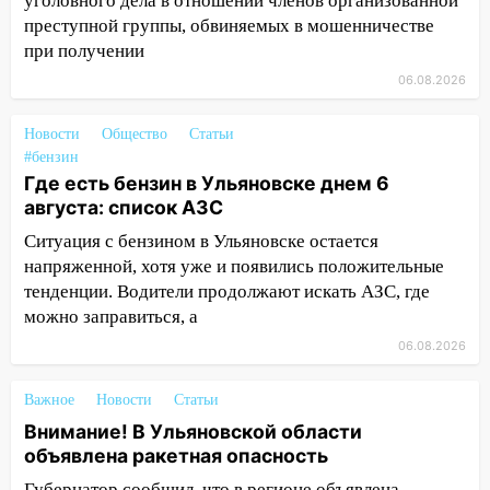
уголовного дела в отношении членов организованной
более 4,6 миллиона рублей: перед
преступной группы, обвиняемых в мошенничестве
судом предстанет банда
при получении
автоподставщиков
06.08.2026
13:36
В Инзе произошел крупный пожар
Новости
Общество
Статьи
13:00
В суде защитили репутацию
#бензин
мужчины, которого необоснованно
Где есть бензин в Ульяновске днем 6
обвиняли в жестоком обращении с
августа: список АЗС
животными
Ситуация с бензином в Ульяновске остается
12:28
Миллион на «льготниках»: в
напряженной, хотя уже и появились положительные
Ульяновской области перевозчик
тенденции. Водители продолжают искать АЗС, где
провернул хитрую схему с чужими
можно заправиться, а
проездными
06.08.2026
12:10
Ульяновский алиментщик накопил
120 тысяч долга
Важное
Новости
Статьи
11:49
Снят режим «Ракетная
Внимание! В Ульяновской области
опасность» на территории Ульяновской
объявлена ракетная опасность
области
Губернатор сообщил, что в регионе объявлена