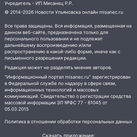
больницей
Учредитель - ИП Мисанец Р.Р.
© 2014-2026 Новости Ульяновска онлайн
misanec.ru
16:06
18-летняя девушка без прав
перевернулась на мопеде и попала в
Все права защищены. Вся информация, размещенная на
больницу
данном веб-сайте, предназначена только для
15:59
персонального пользования и не подлежит
Ульяновец отдал более 14
дальнейшему воспроизведению и/или
миллионов рублей за криминальное
распространению в какой-либо форме, иначе как с
покровительство
письменного разрешения редакции.
15:32
На «кольце» кроссовер сбил 18-
Редакция может не разделять мнение авторов.
летнего мопедиста
"Информационный портал misanec.ru" зарегистрирован
15:00
В Ульяновске после тройного ДТП
в Федеральной службе по надзору в сфере связи,
госпитализировали 25-летнего байкера
информационных технологий и массовых
коммуникаций. Свидетельство о регистрации средства
14:32
На Ульяновскую область
массовой информации ЭЛ №ФС 77 - 61045 от
надвигается жара
05.03.2015
14:08
Пешеход переходил по «зебре»:
Политика в отношении обработки персональных данных
подробности серьезной аварии на
Фруктовой
Скачать приложение: