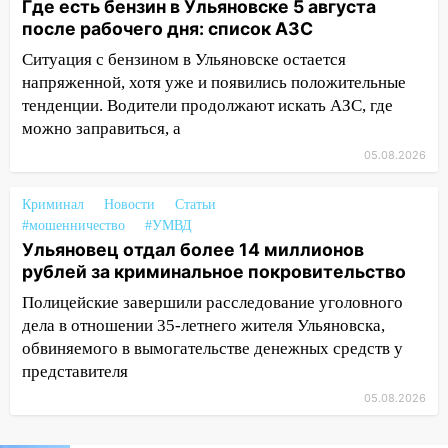
Где есть бензин в Ульяновске 5 августа
после рабочего дня: список АЗС
08:21
В Заволжском районе украли два
велосипеда
Ситуация с бензином в Ульяновске остается
напряженной, хотя уже и появились положительные
07:18
В Ульяновск идет
тенденции. Водители продолжают искать АЗС, где
тридцатиградусная жара: какая будет
можно заправиться, а
погода в четверг
05.08.2026
06:00
Четыре года борьбы: ульяновские
юристы помогли женщине засудить УК
Криминал
Новости
Статьи
за плесень на стенах
#мошенничество
#УМВД
Ульяновец отдал более 14 миллионов
05:00
Кому 6 августа звезды сулят
рублей за криминальное покровительство
прибыль, а кому — испытания на
прочность
Полицейские завершили расследование уголовного
дела в отношении 35-летнего жителя Ульяновска,
05.08.2026
обвиняемого в вымогательстве денежных средств у
22:58
Соцсети: на проспекте Тюленева
представителя
ДТП с мотоциклистом
05.08.2026
20:22
Мошенники обманули 92-летнюю
жительницу Ульяновской области