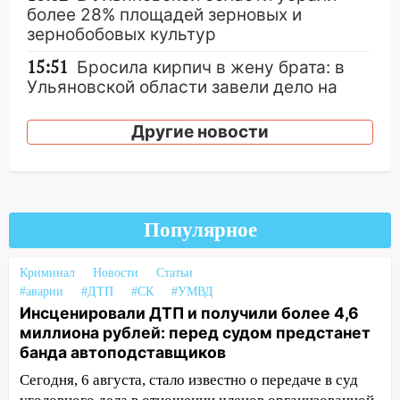
более 28% площадей зерновых и
зернобобовых культур
15:51
Бросила кирпич в жену брата: в
Ульяновской области завели дело на
агрессивную женщину
Другие новости
15:47
На улице Радищева сбили
курьера: крупная авария в Ульяновске
15:15
Проводил до квартиры и ограбил:
новый кавалер женщины оказался
Популярное
рецидивистом
14:26
В Ульяновске ограничат движение
Криминал
Новости
Статьи
по улице Ефремова
#аварии
#ДТП
#СК
#УМВД
Инсценировали ДТП и получили более 4,6
14:23
67% ульяновцев готовы
миллиона рублей: перед судом предстанет
передумать увольняться, если им
банда автоподставщиков
повысят зарплату
Сегодня, 6 августа, стало известно о передаче в суд
14:01
Инсценировали ДТП и получили