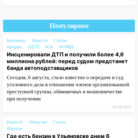
17:27
В Ульяновской области 114 детей-
сирот получили жильё с начала года
Популярное
16:43
Дорожный сезон перевалил за
экватор: в Ульяновской области
Криминал
Новости
Статьи
обновили половину региональных трасс
#аварии
#ДТП
#СК
#УМВД
16:31
В Ульяновской области
Инсценировали ДТП и получили более 4,6
капитально отремонтируют 101
миллиона рублей: перед судом предстанет
многоквартирный дом
банда автоподставщиков
Сегодня, 6 августа, стало известно о передаче в суд
16:30
Прогноз погоды в Ульяновской
уголовного дела в отношении членов организованной
области на 5 августа
преступной группы, обвиняемых в мошенничестве
16:20
В Сурском районе сёла оказались
при получении
не защищены от лесных пожаров
06.08.2026
16:12
Пуля пробила окно квартиры на
16-м этаже в Ульяновске
Новости
Общество
Статьи
#бензин
16:10
Прокуратура потребовала
Где есть бензин в Ульяновске днем 6