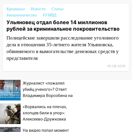
переходе
Криминал
Новости
Статьи
12:40
#мошенничество
В Новой Малыкле Mitsubishi сбил
#УМВД
Ульяновец отдал более 14 миллионов
велосипедиста на перекрёстке
рублей за криминальное покровительство
12:21
Заволжье ушло под воду после
Полицейские завершили расследование уголовного
ливня: дорожникам пришлось срочно
дела в отношении 35-летнего жителя Ульяновска,
расчищать ливнёвки
обвиняемого в вымогательстве денежных средств у
10:40
Новый мост через Свиягу в
представителя
Ульяновске планируют открыть к
05.08.2026
сентябрю
10:25
Курьер мошенников из Казани
Журналист «пожалел
забрал у пенсионерки из
убийц ученого»? Ответ
Димитровграда более 1,1 млн рублей
Владимира Ворсобина на
отклики читателей
10:01
В Заволжском районе Ульяновска
«Ворвались на плечах,
загорелся легковой автомобиль
хлопцев били в упор»:
Алексеево-Дружковка
09:51
В Заволжском районе Ульяновска
стала могильником для
загорелись промышленные отходы
На видео попал момент
«птах Мадьяра»