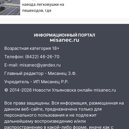
наезда легковушки на
09:45
В Заволжском районе Ульяновска
пешеходов, где
загорелся гаражный бокс:
пострадали минимум
эвакуировались четыре человека
восемь человек
06/08/2026 – Новости
09:28
В Майнском районе загорелся
ИНФОРМАЦИОННЫЙ ПОРТАЛ
дачный дом
08:28
УлГУ получит субсидию на
Возрастная категория 18+
создание отечественного ПЦР-
Телефон: (8422) 46-26-70
анализатора
E-mail: misanec@yandex.ru
07:17
Какая погода ждёт Ульяновскую
Главный редактор - Мисанец З.Ф.
область днём 4 августа
Учредитель - ИП Мисанец Р.Р.
07:10
В Ульяновске почти 20 тысяч
© 2014-2026 Новости Ульяновска онлайн
misanec.ru
вооружённых человек, в том числе
женщины
Все права защищены. Вся информация, размещенная на
данном веб-сайте, предназначена только для
06:00
Топор убил человека, а пожары
персонального пользования и не подлежит
уничтожили 122 дома
дальнейшему воспроизведению и/или
распространению в какой-либо форме, иначе как с
05:00
Вселенная выбрала фаворита: