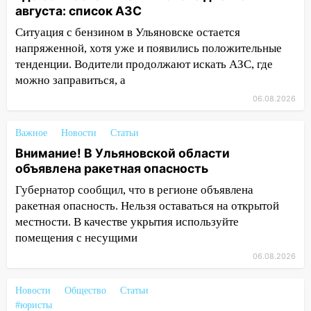
усилить борьбу со свалками в
августа: список АЗС
Инзенском районе
Ситуация с бензином в Ульяновске остается
16:06
Патриарх Кирилл оценил работу
напряженной, хотя уже и появились положительные
Симбирской епархии
тенденции. Водители продолжают искать АЗС, где
можно заправиться, а
15:45
Жителям села Тагай больше не
06.08.2026
придётся ездить в райцентр ради сдачи
анализов
Важное
Новости
Статьи
15:30
После жалобы прокурору на
Внимание! В Ульяновской области
улице Льва Толстого в Старой Майне
объявлена ракетная опасность
восстановили освещение
Губернатор сообщил, что в регионе объявлена
15:23
За неделю ульяновские спасатели
ракетная опасность. Нельзя оставаться на открытой
спасли восемь человек
местности. В качестве укрытия используйте
помещения с несущими
14:40
Житель Димитровграда поверил в
«посылку от дочери» и лишился более 3
06.08.2026
миллионов рублей
Новости
Общество
Статьи
14:30
Застолье закончилось кражей:
#юристы