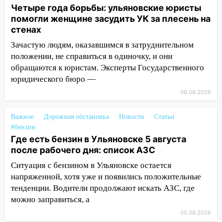
ульяновец перевёл себе деньги с карты
Четыре года борьбы: ульяновские юристы
знакомого
помогли женщине засудить УК за плесень на
стенах
14:01
За неделю в Ульяновской области
поймали 48 пьяных водителей
Зачастую людям, оказавшимся в затруднительном
положении, не справиться в одиночку, и они
13:54
Хотел «подарить жене машину»,
обращаются к юристам. Эксперты Государственного
но едва не отдал мошенникам 530
юридического бюро —
тысяч рублей
06.08.2026
13:30
Пять встреч и почти 5 млн рублей:
ульяновский пенсионер отдал деньги
Важное
Дорожная обстановка
Новости
Статьи
курьеру мошенников
#бензин
Где есть бензин в Ульяновске 5 августа
13:16
На Московском шоссе Opel не
после рабочего дня: список АЗС
уступил дорогу и столкнулся с Kia:
водитель госпитализирован
Ситуация с бензином в Ульяновске остается
напряженной, хотя уже и появились положительные
13:01
В Засвияжье Skoda сбила
тенденции. Водители продолжают искать АЗС, где
женщину на пешеходном переходе
можно заправиться, а
12:49
В Заволжье Hyundai сбил 68-
05.08.2026
летнюю женщину на пешеходном