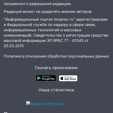
письменного разрешения редакции.
гороскоп на 4 августа — один знак ждет
настоящий прорыв
Редакция может не разделять мнение авторов.
03.08.2026
"Информационный портал misanec.ru" зарегистрирован
в Федеральной службе по надзору в сфере связи,
20:38
Ульяновские легкоатлетки
информационных технологий и массовых
завоевали серебро Первенства России
коммуникаций. Свидетельство о регистрации средства
20:06
массовой информации ЭЛ №ФС 77 - 61045 от
В Ишеевке 24-летний мужчина
05.03.2015
ударил знакомого ножом в грудь
19:39
В Ульяновске открылась выставка
Политика в отношении обработки персональных данных
к 100-летию художника Владимира
Зинина
Скачать приложение:
19:10
Прогноз погоды в Ульяновской
области на 4 августа
Наша статистика:
18:54
На трассе Казань — Ульяновск
вспыхнул бензовоз
18:32
В Ульяновской области на
обновление водоснабжения направят