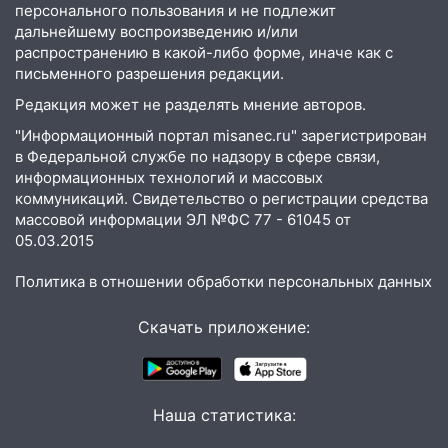
ветром вырвало дерево с корнем
персонального пользования и не подлежит
дальнейшему воспроизведению и/или
13:46
Сильный ветер сорвал крышу с
распространению в какой-либо форме, иначе как с
СТО на проспекте Созидателей
письменного разрешения редакции.
13:35
Непогода продолжает бить по
Редакция может не разделять мнение авторов.
транспорту: в Ульяновске трамвай
"Информационный портал misanec.ru" зарегистрирован
сошёл с рельсов
в Федеральной службе по надзору в сфере связи,
информационных технологий и массовых
13:22
Упавшие деревья перекрыли
коммуникаций. Свидетельство о регистрации средства
дороги в Ульяновске: фото
массовой информации ЭЛ №ФС 77 - 61045 от
13:17
05.03.2015
Непогода в Ульяновске не
закончится сегодня: сильные ливни
Политика в отношении обработки персональных данных
сохранятся 9 августа
13:15
Трижды «брал в долг» без спроса:
Скачать приложение:
житель Вешкаймского района похитил у
знакомого 191 тысячу рублей
13:14
Ураган оторвал светофор на
Наша статистика:
проспекте Филатова в Ульяновске