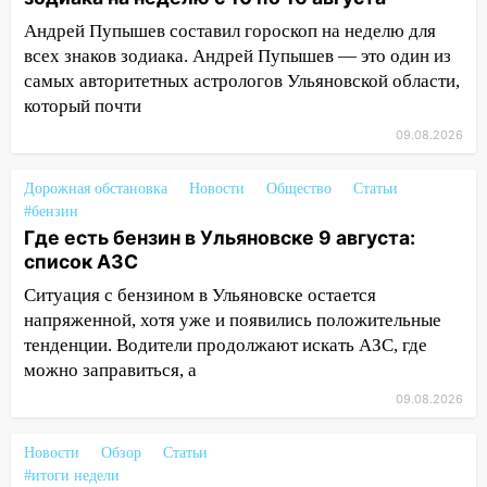
Ульяновской области
Андрей Пупышев составил гороскоп на неделю для
08:20
В Ульяновске восстановили
всех знаков зодиака. Андрей Пупышев — это один из
трамвайную и троллейбусную
самых авторитетных астрологов Ульяновской области,
инфраструктуру после шторма
который почти
08:19
Внимание! В Цильнинском районе
09.08.2026
пропал 67-летний мужчина
Дорожная обстановка
Новости
Общество
Статьи
08:11
На Ульяновск снова надвигается
#бензин
непогода
Где есть бензин в Ульяновске 9 августа:
список АЗС
07:30
Евро-3 вместо Евро-5: что
означают классы бензина и можно ли
Ситуация с бензином в Ульяновске остается
заливать «старое» топливо в
напряженной, хотя уже и появились положительные
современные автомобили
тенденции. Водители продолжают искать АЗС, где
можно заправиться, а
06:30
Какая погода будет в Ульяновской
области днем 9 августа
09.08.2026
05:05
День, когда всё может
Новости
Обзор
Статьи
измениться: гороскоп на 9 августа —
#итоги недели