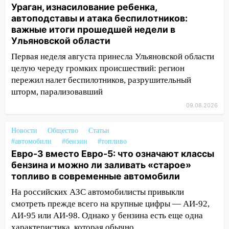
три знака получат шанс, который нельзя
Ураган, изнасилование ребенка,
упустить
автоподставы и атака беспилотников:
08.08.2026
важные итоги прошедшей недели в
Ульяновской области
20:10
Во время урагана в Ульяновске на
Волге перевернулась лодка
Первая неделя августа принесла Ульяновской области
целую череду громких происшествий: регион
19:55
В Ульяновске упавшее дерево
пережил налет беспилотников, разрушительный
заблокировало в машине двух женщин
шторм, парализовавший
17:15
В Ульяновской области
09.08.2026
ремонтируют девять мостов: один уже
готов, ещё два — почти завершены
Новости
Общество
Статьи
#автомобили
#бензин
#топливо
17:00
«Ульяновскалипсис»: последствия
Евро-3 вместо Евро-5: что означают классы
урагана 8 августа
бензина и можно ли заливать «старое»
16:38
Прогноз погоды в Ульяновской
топливо в современные автомобили
области на 9 августа
На российских АЗС автомобилисты привыкли
16:34
смотреть прежде всего на крупные цифры — АИ-92,
Из-за мощной непогоды в
Ульяновске отменили фестиваль «Наше
АИ-95 или АИ-98. Однако у бензина есть еще одна
время»
характеристика, которая обычно