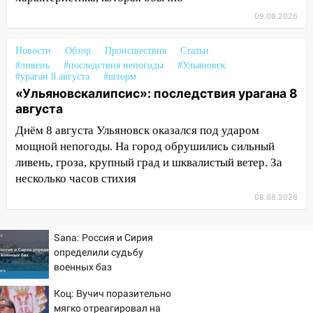
09.08.2026
16:17
Мелекесский район первым в
Ульяновской области намолотил более
Новости
Обзор
Происшествия
Статьи
100 тысяч тонн зерна
#ливень
#последствия непогоды
#Ульяновск
#ураган 8 августа
15:17
#шторм
В колледжи и техникумы
«Ульяновскалипсис»: последствия урагана 8
Ульяновской области подали более 10
августа
тысяч заявлений
Днём 8 августа Ульяновск оказался под ударом
15:04
Фоторепортаж с улиц Ульяновска
мощной непогоды. На город обрушились сильный
после шторма: поваленные деревья и
ливень, гроза, крупный град и шквалистый ветер. За
затопленные улицы
несколько часов стихия
14:28
Ураган вырвал остановку на улице
08.08.2026
Деева в Заволжье
14:26
Жители Ульяновска сами
Sana: Россия и Сирия
пытаются расчистить ливнёвки, не
определили судьбу
дождавшись коммунальщиков
военных баз
14:16
Шторм продолжает ломать город:
Коц: Вучич поразительно
на улице Любови Шевцовой рухнул
мягко отреагировал на