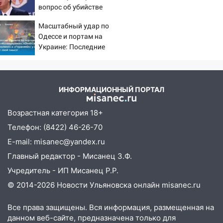
светофор
вопрос об убийстве
русских
14:14
Студента из Ульяновска обманули
Масштабный удар по
мошенники под видом преподавателя
Одессе и портам на
Украине: Последние
14:12
Куда жаловаться ульяновцам на
новости, подробности об
упавшее дерево или затопленную улицу
ударах России 9 августа
после непогоды
2026 года
ИНФОРМАЦИОННЫЙ ПОРТАЛ
13:59
В Новом городе ураганным
ветром сорвало опалубку со
Возрастная категория 18+
строящегося дома
Телефон: (8422) 46-26-70
13:54
В мэрии Ульяновска рассказали,
E-mail: misanec@yandex.ru
как устраняют последствия мощного
шторма
Главный редактор - Мисанец З.Ф.
Учредитель - ИП Мисанец Р.Р.
13:49
Стихия продолжает крушить
© 2014-2026 Новости Ульяновска онлайн
misanec.ru
Ульяновск: дерево рухнуло на дом на
Орджоникидзе
Все права защищены. Вся информация, размещенная на
13:47
На Нижней Террасе мощным
данном веб-сайте, предназначена только для