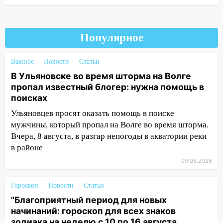
12:57
В Ульяновской области ожидается
крупный град
12:11
Где есть бензин в Ульяновске 9
Популярное
августа: список АЗС
Важное
Новости
Статьи
11:55
Соцсети: светофор упал на
машину во время сильного ливня в
В Ульяновске во время шторма на Волге
Ульяновске
пропал известный блогер: нужна помощь в
поисках
11:00
В Ульяновской области люди в
Ульяновцев просят оказать помощь в поиске
СНТ сидят без света
мужчины, который пропал на Волге во время шторма.
10:13
Прокуратура подвела итоги
Вчера, 8 августа, в разгар непогоды в акватории реки
недели в Ульяновской области
в районе
09.08.2026
09:18
Из-за ливня заблокировано
движение трамваев в Ульяновске
Гороскоп
Новости
Статьи
09:15
Ураган, изнасилование ребенка,
"Благоприятный период для новых
автоподставы и атака беспилотников:
начинаний: гороскоп для всех знаков
важные итоги прошедшей недели в
зодиака на неделю с 10 по 16 августа