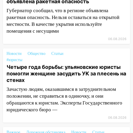
12:10
Ульяновский алиментщик накопил
объявлена ракетная опасность
120 тысяч долга
Губернатор сообщил, что в регионе объявлена
11:49
ракетная опасность. Нельзя оставаться на открытой
Снят режим «Ракетная
опасность» на территории Ульяновской
местности. В качестве укрытия используйте
области
помещения с несущими
06.08.2026
11:30
Кабмин РФ разрешил до 1 июля
2027 года импорт, выпуск и обращение
Новости
Общество
Статьи
бензина Евро 2, Евро 3, Евро 4
#юристы
11:12
Соцсети: на Рябикова автомобиль
Четыре года борьбы: ульяновские юристы
врезался в забор
помогли женщине засудить УК за плесень на
стенах
10:27
Где есть бензин в Ульяновске
Зачастую людям, оказавшимся в затруднительном
днем 6 августа: список АЗС
положении, не справиться в одиночку, и они
10:16
Внимание! В Ульяновской области
обращаются к юристам. Эксперты Государственного
объявлена ракетная опасность
юридического бюро —
10:00
В Старомайнском районе утонул
06.08.2026
51-летний мужчина
Важное
Дорожная обстановка
Новости
Статьи