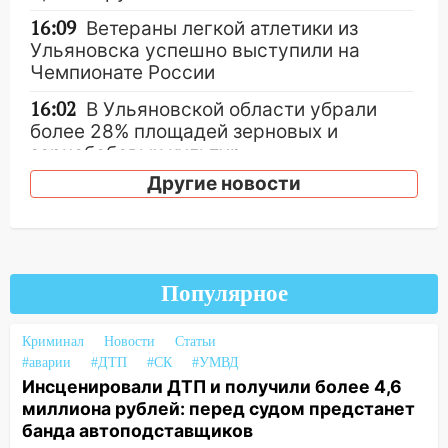
16:09
Ветераны легкой атлетики из
Ульяновска успешно выступили на
Чемпионате России
16:02
В Ульяновской области убрали
более 28% площадей зерновых и
зернобобовых культур
Другие новости
15:51
Бросила кирпич в жену брата: в
Ульяновской области завели дело на
агрессивную женщину
15:47
На улице Радищева сбили
Популярное
курьера: крупная авария в Ульяновске
15:15
Проводил до квартиры и ограбил:
Криминал
Новости
Статьи
новый кавалер женщины оказался
#аварии
#ДТП
#СК
#УМВД
рецидивистом
Инсценировали ДТП и получили более 4,6
миллиона рублей: перед судом предстанет
14:26
В Ульяновске ограничат движение
банда автоподставщиков
по улице Ефремова