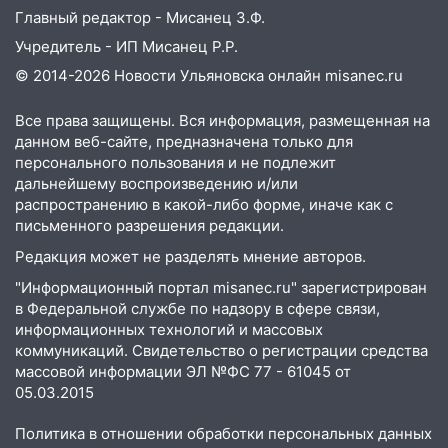
Ульяновске задержали 19-летнюю
Главный редактор - Мисанец З.Ф.
сообщницу мошенников
Учредитель - ИП Мисанец Р.Р.
16:12
Едва не перерезал горло: в
© 2014-2026 Новости Ульяновска онлайн
misanec.ru
Вешкайме посиделки с судимым
знакомым закончились для женщины
Все права защищены. Вся информация, размещенная на
больницей
данном веб-сайте, предназначена только для
16:06
18-летняя девушка без прав
персонального пользования и не подлежит
перевернулась на мопеде и попала в
дальнейшему воспроизведению и/или
распространению в какой-либо форме, иначе как с
больницу
письменного разрешения редакции.
15:59
Ульяновец отдал более 14
Редакция может не разделять мнение авторов.
миллионов рублей за криминальное
покровительство
"Информационный портал misanec.ru" зарегистрирован
в Федеральной службе по надзору в сфере связи,
15:32
На «кольце» кроссовер сбил 18-
информационных технологий и массовых
летнего мопедиста
коммуникаций. Свидетельство о регистрации средства
массовой информации ЭЛ №ФС 77 - 61045 от
15:00
В Ульяновске после тройного ДТП
05.03.2015
госпитализировали 25-летнего байкера
Политика в отношении обработки персональных данных
14:32
На Ульяновскую область