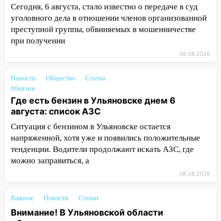
Сегодня, 6 августа, стало известно о передаче в суд
14:23
67% ульяновцев готовы
уголовного дела в отношении членов организованной
передумать увольняться, если им
преступной группы, обвиняемых в мошенничестве
повысят зарплату
при получении
14:01
Инсценировали ДТП и получили
06.08.2026
более 4,6 миллиона рублей: перед
судом предстанет банда
Новости
Общество
Статьи
автоподставщиков
#бензин
Где есть бензин в Ульяновске днем 6
13:36
В Инзе произошел крупный пожар
августа: список АЗС
13:00
В суде защитили репутацию
Ситуация с бензином в Ульяновске остается
мужчины, которого необоснованно
напряженной, хотя уже и появились положительные
обвиняли в жестоком обращении с
тенденции. Водители продолжают искать АЗС, где
животными
можно заправиться, а
12:28
Миллион на «льготниках»: в
06.08.2026
Ульяновской области перевозчик
провернул хитрую схему с чужими
Важное
Новости
Статьи
проездными
Внимание! В Ульяновской области