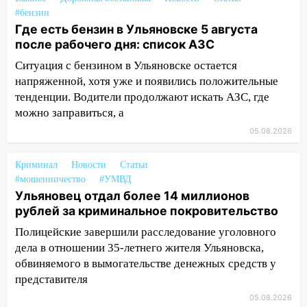
09:50
В Ульяновске черный коршун
#бензин
застрял в тепловозе
Где есть бензин в Ульяновске 5 августа
после рабочего дня: список АЗС
09:44
Ульяновские спасатели помогли
юному велосипедисту на улице
Ситуация с бензином в Ульяновске остается
Чернышевского
напряженной, хотя уже и появились положительные
тенденции. Водители продолжают искать АЗС, где
08:21
В Заволжском районе украли два
можно заправиться, а
велосипеда
05.08.2026
07:18
В Ульяновск идет
тридцатиградусная жара: какая будет
Криминал
Новости
Статьи
погода в четверг
#мошенничество
#УМВД
Ульяновец отдал более 14 миллионов
06:00
Четыре года борьбы: ульяновские
рублей за криминальное покровительство
юристы помогли женщине засудить УК
за плесень на стенах
Полицейские завершили расследование уголовного
дела в отношении 35-летнего жителя Ульяновска,
05:00
Кому 6 августа звезды сулят
обвиняемого в вымогательстве денежных средств у
прибыль, а кому — испытания на
представителя
прочность
05.08.2026
05.08.2026