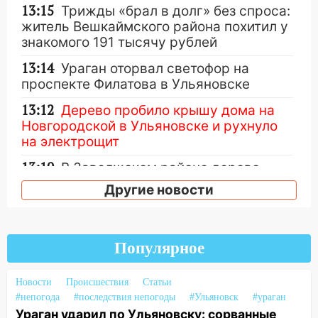
13:15
Трижды «брал в долг» без спроса:
житель Вешкаймского района похитил у
знакомого 191 тысячу рублей
13:14
Ураган оторвал светофор на
проспекте Филатова в Ульяновске
13:12
Дерево пробило крышу дома на
Новгородской в Ульяновске и рухнуло
на электрощит
13:10
В Заволжском районе дерево
упало во дворе
Другие новости
13:08
Ураган ударил по Ульяновску:
сорванные крыши, поваленные деревья,
затопленные улицы и остановившиеся
Популярное
трамваи
12:17
Ульяновск накрыл крупный град:
Новости
Происшествия
Статьи
после ливня город снова уходит под
#непогода
#последствия непогоды
#Ульяновск
#ураган
воду
Ураган ударил по Ульяновску: сорванные