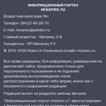
15:34
После вмешательства
ИНФОРМАЦИОННЫЙ ПОРТАЛ
прокуратуры в селах Ульяновской
области привели в порядок детские
Возрастная категория 18+
площадки
Телефон: (8422) 46-26-70
15:27
Прокуратура проверяет
E-mail: misanec@yandex.ru
капремонт школы в селе Кивать
Главный редактор - Мисанец З.Ф.
15:08
В Кузоватово после прокурорской
Учредитель - ИП Мисанец Р.Р.
проверки обновили разметку на
© 2014-2026 Новости Ульяновска онлайн
misanec.ru
пешеходных переходах
Все права защищены. Вся информация, размещенная на
14:40
На проспекте Гая в Ульяновске
данном веб-сайте, предназначена только для
запретили остановку автомобилей на
персонального пользования и не подлежит
50-метровом участке
дальнейшему воспроизведению и/или
распространению в какой-либо форме, иначе как с
14:22
В Новом городе 8 августа пройдет
письменного разрешения редакции.
большой фестиваль «Наше время» с
мотофристайлом и концертом
Редакция может не разделять мнение авторов.
«Мураками»
"Информационный портал misanec.ru" зарегистрирован
в Федеральной службе по надзору в сфере связи,