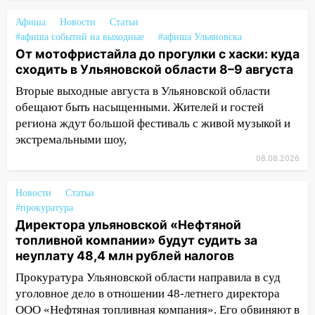
велосипедисты, мотоциклисты и
пешеходы. Обзор крупных аварий в
Афиша
Новости
Статьи
Ульяновской области
#афиша событий на выходные
#афиша Ульяновска
От мотофристайла до прогулки с хаски: куда
08:30
Поджог со свечой, 16 сгоревших
сходить в Ульяновской области 8–9 августа
домов и выстрел за водку
Вторые выходные августа в Ульяновской области
07:50
Какая погоды будет днем 8
обещают быть насыщенными. Жителей и гостей
августа
региона ждут большой фестиваль с живой музыкой и
экстремальными шоу,
06:45
Императорский мост в
08.08.2026
Ульяновске останется закрытым до
утра 10 августа
Новости
Статьи
05:18
Судьба готовит сюрприз: гороскоп
#прокуратура
на 8 августа — кому повезет с
Директора ульяновской «Нефтяной
деньгами, а кого ждет неожиданная
топливной компании» будут судить за
встреча
неуплату 48,4 млн рублей налогов
04:47
В Ульяновской области объявили
Прокуратура Ульяновской области направила в суд
ракетную опасность: звучат сирены
уголовное дело в отношении 48-летнего директора
ООО «Нефтяная топливная компания». Его обвиняют в
07.08.2026