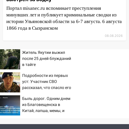
17:16
В реанимацию Ульяновской
областной больницы поступили шесть
Портал misanec.ru вспоминает преступления
новых аппаратов ИВЛ
минувших лет и публикует криминальные сводки из
истории Ульяновской области за 6-7 августа. 6 августа
16:51
В Чердаклинском районе
1866 года в Сызранском
ремонтируют дороги, ставят остановки
08.08.2026
и проводят новое освещение
16:35
В Ульяновске установили ещё
Житель Якутии выжил
девять бункеров для крупногабаритного
после 25 дней блужданий
мусора
в тайге
16:26
В Ульяновске бесплатно покажут
Подробности из первых
матч «Волги» под открытым небом
уст: Участник СВО
рассказал, что спасло его
16:12
В Ульяновском госуниверситете
в схватке с медведем
разработают отечественный прибор для
Быль дорог. Одним днем
цифровой ПЦР
из Благовещенска в
Китай, лапша, мемы, и
15:47
Ульяновцы могут вернуть деньги
почему утке по-пекински
за абонементы закрывшегося фитнес-
запретили переходить
клуба «Рекорд-Fitness»
границу