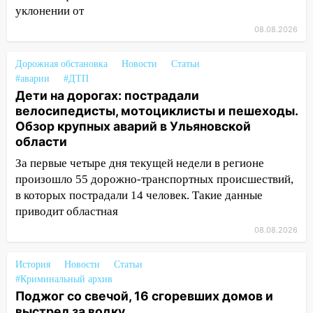
уклонении от
20:40
Ульяновские аграрии смогут
08.08.2026
купить тракторы с отсрочкой платежа
до декабря
Дорожная обстановка
Новости
Статьи
19:34
В следственном управлении
#аварии
#ДТП
состоялось торжественное
Дети на дорогах: пострадали
мероприятие, приуроченное к
велосипедисты, мотоциклисты и пешеходы.
празднованию Дня сотрудника органов
Обзор крупных аварий в Ульяновской
следствия Российской Федерации
области
19:30
Ульяновцев приглашают
За первые четыре дня текущей недели в регионе
поддержать «Симбирскую чебурашку»
произошло 55 дорожно-транспортных происшествий,
на фестивале «ФормАРТ»
в которых пострадали 14 человек. Такие данные
приводит областная
18:11
Ульяновская область стала
08.08.2026
пилотным регионом проекта
«Культурное долголетие»
История
Новости
Статьи
17:23
Прогноз погоды в Ульяновской
#Криминальный архив
области на 8 августа
Поджог со свечой, 16 сгоревших домов и
выстрел за водку