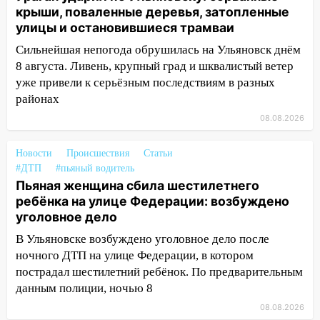
крыши, поваленные деревья, затопленные
12:12
Прокуратура взяла на контроль
улицы и остановившиеся трамваи
ДТП с шестилетним ребёнком на улице
Сильнейшая непогода обрушилась на Ульяновск днём
Федерации
8 августа. Ливень, крупный град и шквалистый ветер
12:01
Пьяная женщина сбила
уже привели к серьёзным последствиям в разных
шестилетнего ребёнка на улице
районах
Федерации: возбуждено уголовное дело
08.08.2026
11:16
В Ульяновске ищут 37-летнего
мужчину, пропавшего ещё 19 июля
Новости
Происшествия
Статьи
#ДТП
#пьяный водитель
10:30
От мотофристайла до прогулки с
Пьяная женщина сбила шестилетнего
хаски: куда сходить в Ульяновской
ребёнка на улице Федерации: возбуждено
области 8–9 августа
уголовное дело
10:11
Директора ульяновской
В Ульяновске возбуждено уголовное дело после
«Нефтяной топливной компании» будут
ночного ДТП на улице Федерации, в котором
судить за неуплату 48,4 млн рублей
пострадал шестилетний ребёнок. По предварительным
налогов
данным полиции, ночью 8
08.08.2026
09:28
Дети на дорогах: пострадали